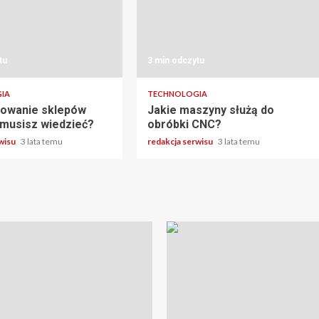
tu
3 min odczytu
IA
TECHNOLOGIA
owanie sklepów
Jakie maszyny służą do
 musisz wiedzieć?
obróbki CNC?
rwisu
3 lata temu
redakcja serwisu
3 lata temu