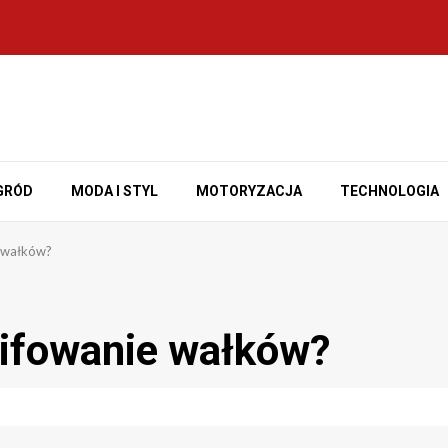
GRÓD
MODA I STYL
MOTORYZACJA
TECHNOLOGIA
e wałków?
lifowanie wałków?