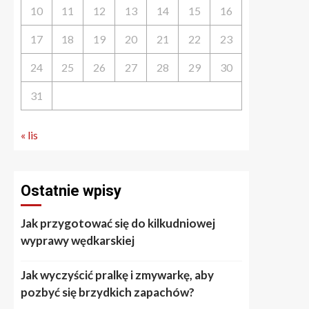
10
11
12
13
14
15
16
17
18
19
20
21
22
23
24
25
26
27
28
29
30
31
« lis
Ostatnie wpisy
Jak przygotować się do kilkudniowej
wyprawy wędkarskiej
Jak wyczyścić pralkę i zmywarkę, aby
pozbyć się brzydkich zapachów?