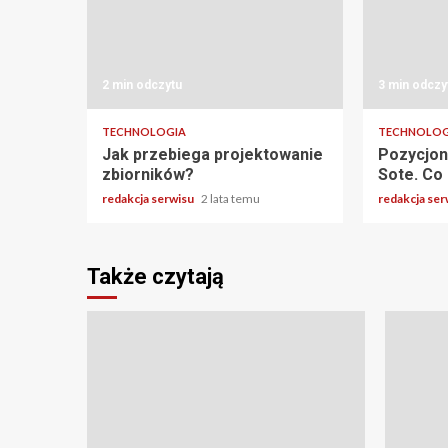
2 min odczytu
3 min odczy
TECHNOLOGIA
TECHNOLOG
Jak przebiega projektowanie
Pozycjon
zbiorników?
Sote. Co
redakcja serwisu
2 lata temu
redakcja se
Także czytają