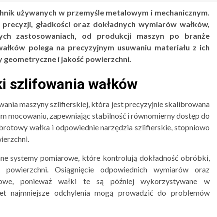
echnik używanych w przemyśle metalowym i mechanicznym.
 precyzji, gładkości oraz dokładnych wymiarów wałków,
ych zastosowaniach, od produkcji maszyn po branże
a wałków polega na precyzyjnym usuwaniu materiału z ich
 geometryczne i jakość powierzchni.
i szlifowania wałków
nia maszyny szlifierskiej, która jest precyzyjnie skalibrowana
m mocowaniu, zapewniając stabilność i równomierny dostęp do
obrotowy wałka i odpowiednie narzędzia szlifierskie, stopniowo
ierzchni.
ne systemy pomiarowe, które kontrolują dokładność obróbki,
 powierzchni. Osiągnięcie odpowiednich wymiarów oraz
czowe, ponieważ wałki te są później wykorzystywane w
et najmniejsze odchylenia mogą prowadzić do problemów