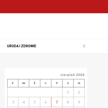
URODA I ZDROWIE
sierpień 2026
P
W
Ś
C
P
S
N
1
2
3
4
5
6
7
8
9