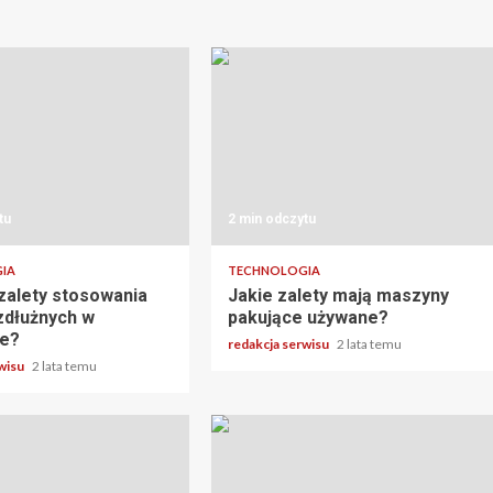
tu
2 min odczytu
IA
TECHNOLOGIA
 zalety stosowania
Jakie zalety mają maszyny
zdłużnych w
pakujące używane?
le?
redakcja serwisu
2 lata temu
rwisu
2 lata temu