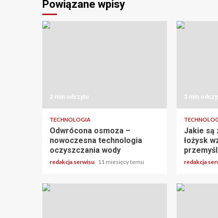
Powiązane wpisy
2 min odczytu
2 min odczy
TECHNOLOGIA
TECHNOLOG
Odwrócona osmoza –
Jakie są
nowoczesna technologia
łożysk w
oczyszczania wody
przemyś
redakcja serwisu
11 miesięcy temu
redakcja se