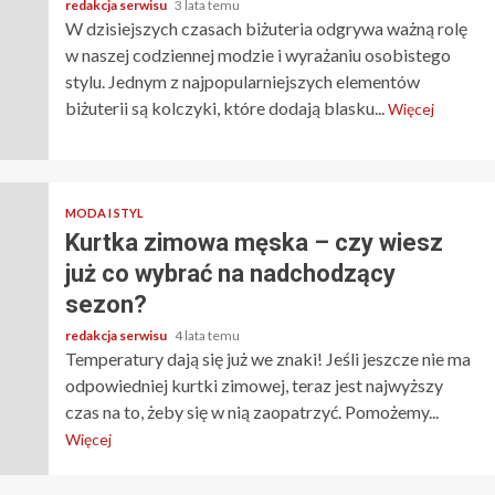
redakcja serwisu
3 lata temu
W dzisiejszych czasach biżuteria odgrywa ważną rolę
w naszej codziennej modzie i wyrażaniu osobistego
stylu. Jednym z najpopularniejszych elementów
biżuterii są kolczyki, które dodają blasku...
Więcej
MODA I STYL
Kurtka zimowa męska – czy wiesz
już co wybrać na nadchodzący
sezon?
redakcja serwisu
4 lata temu
Temperatury dają się już we znaki! Jeśli jeszcze nie ma
odpowiedniej kurtki zimowej, teraz jest najwyższy
czas na to, żeby się w nią zaopatrzyć. Pomożemy...
Więcej