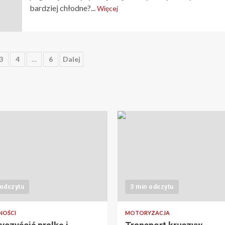
bardziej chłodne?...
Więcej
icowanie
3
4
…
6
Dalej
ów
 odczytu
3 min odczytu
NOŚCI
MOTORYZACJA