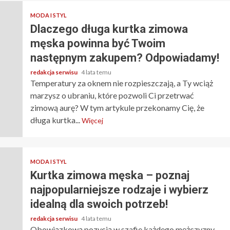
MODA I STYL
Dlaczego długa kurtka zimowa
męska powinna być Twoim
następnym zakupem? Odpowiadamy!
redakcja serwisu
4 lata temu
Temperatury za oknem nie rozpieszczają, a Ty wciąż
marzysz o ubraniu, które pozwoli Ci przetrwać
zimową aurę? W tym artykule przekonamy Cię, że
długa kurtka...
Więcej
MODA I STYL
Kurtka zimowa męska – poznaj
najpopularniejsze rodzaje i wybierz
idealną dla swoich potrzeb!
redakcja serwisu
4 lata temu
Obowiązkową pozycją w szafie każdego mężczyzny