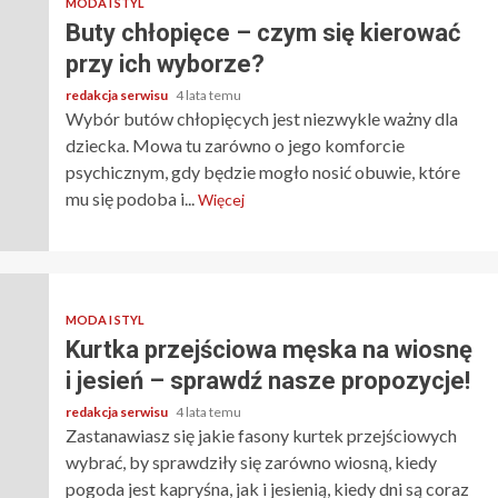
MODA I STYL
Buty chłopięce – czym się kierować
przy ich wyborze?
redakcja serwisu
4 lata temu
Wybór butów chłopięcych jest niezwykle ważny dla
dziecka. Mowa tu zarówno o jego komforcie
psychicznym, gdy będzie mogło nosić obuwie, które
mu się podoba i...
Więcej
MODA I STYL
Kurtka przejściowa męska na wiosnę
i jesień – sprawdź nasze propozycje!
redakcja serwisu
4 lata temu
Zastanawiasz się jakie fasony kurtek przejściowych
wybrać, by sprawdziły się zarówno wiosną, kiedy
pogoda jest kapryśna, jak i jesienią, kiedy dni są coraz