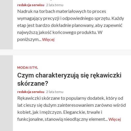
redakcja serwisu
2 lata temu
Nadruk na torbach materiałowych to proces
wymagający precyzji i odpowiedniego sprzętu. Każdy
etap jest bardzo dokładnie planowany, aby zapewnić
najwyższą jakość końcowego produktu. W
poniższym...
Więcej
MODA I STYL
Czym charakteryzują się rękawiczki
skórzane?
redakcja serwisu
2 lata temu
Rękawiczki skórzane to popularny dodatek, który od
lat cieszy się dużym zainteresowaniem zarówno wśród
kobiet, jak i mężczyzn. Eleganckie, trwałe i
funkcjonalne, stanowią nieodłączny element...
Więcej