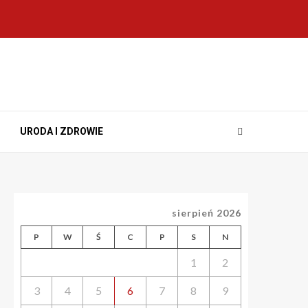
URODA I ZDROWIE
sierpień 2026
P
W
Ś
C
P
S
N
1
2
3
4
5
6
7
8
9