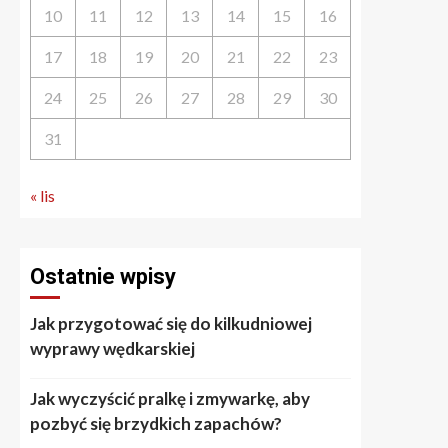
10
11
12
13
14
15
16
17
18
19
20
21
22
23
24
25
26
27
28
29
30
31
« lis
Ostatnie wpisy
Jak przygotować się do kilkudniowej
wyprawy wędkarskiej
Jak wyczyścić pralkę i zmywarkę, aby
pozbyć się brzydkich zapachów?