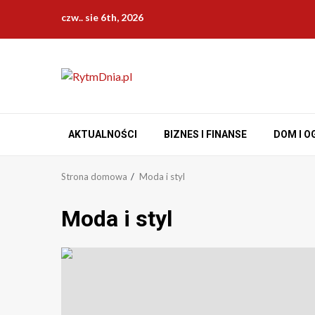
Przejdź
czw.. sie 6th, 2026
do
treści
AKTUALNOŚCI
BIZNES I FINANSE
DOM I O
Strona domowa
Moda i styl
Moda i styl