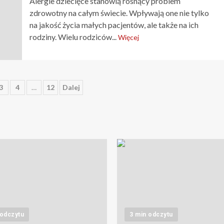
Alergie dziecięce stanowią rosnący problem
zdrowotny na całym świecie. Wpływają one nie tylko
na jakość życia małych pacjentów, ale także na ich
rodziny. Wielu rodziców...
Więcej
icowanie
3
4
…
12
Dalej
ów
 odczytu
3 min odczytu