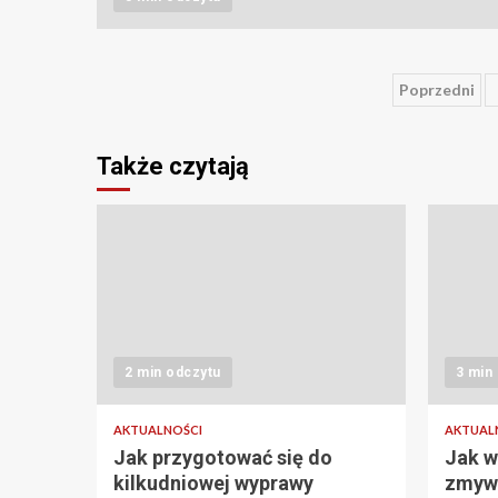
Stroni
Poprzedni
wpisó
Także czytają
2 min odczytu
3 min
AKTUALNOŚCI
AKTUAL
Jak przygotować się do
Jak w
kilkudniowej wyprawy
zmywa