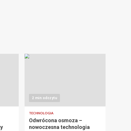
2 min odczytu
TECHNOLOGIA
Odwrócona osmoza –
ży
nowoczesna technologia