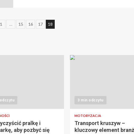
cowanie
1
…
15
16
17
18
w
 odczytu
3 min odczytu
NOŚCI
MOTORYZACJA
yczyścić pralkę i
Transport kruszyw –
rkę, aby pozbyć się
kluczowy element bran