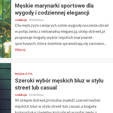
Męskie marynarki sportowe dla
wygody i codziennej elegancji
redakcja
10 lat temu
Dla mężczyzn ceniących sobie wygodę noszenia ubrań
w połączeniu z niebanalną elegancją, sklep dstreet.pl
proponuje bogaty wybór męskich marynarek
sportowych, które świetnie sprawdzają się zarówno...
Więcej
MODA I STYL
Szeroki wybór męskich bluz w stylu
street lub casual
redakcja
11 lat temu
W sklepie dstreet.pl można znaleźć szeroki wybór
męskich bluz w stylu street lub casual, a bogata
kolorystyka i świetny krój ubrań w połączeniu z