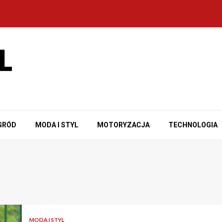
GRÓD
MODA I STYL
MOTORYZACJA
TECHNOLOGIA
MODA I STYL