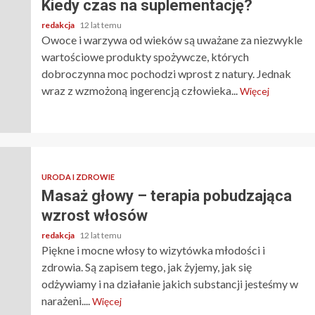
Kiedy czas na suplementację?
redakcja
12 lat temu
Owoce i warzywa od wieków są uważane za niezwykle
wartościowe produkty spożywcze, których
dobroczynna moc pochodzi wprost z natury. Jednak
wraz z wzmożoną ingerencją człowieka...
Więcej
URODA I ZDROWIE
Masaż głowy – terapia pobudzająca
wzrost włosów
redakcja
12 lat temu
Piękne i mocne włosy to wizytówka młodości i
zdrowia. Są zapisem tego, jak żyjemy, jak się
odżywiamy i na działanie jakich substancji jesteśmy w
narażeni....
Więcej