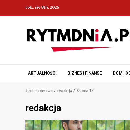
Przejdź
sob.. sie 8th, 2026
do
treści
AKTUALNOŚCI
BIZNES I FINANSE
DOM I O
Strona domowa
redakcja
Strona 18
redakcja