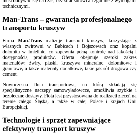
musi odbywać się na czas, bez strat surowca i zgodnie z wymogami
technicznymi.
Man-Trans – gwarancja profesjonalnego
transportu kruszyw
Firma
Man-Trans
realizuje transport kruszyw, korzystając z
własnych żwirowni w Babicach i Bojszowach oraz kopalni
dolomitu w Imielinie, co zapewnia pełną kontrolę nad jakością i
dostępnością produktów. Oferta obejmuje szeroki zakres
materiałów: żwiry, piaski, kruszywa mineralne, dolomitowe i
granitowe, a także materiały dodatkowe, takie jak sól drogowa czy
cement.
Nowoczesna flota transportowa, na którą składają się
specjalistyczne naczepy samowyładowcze, umożliwia szybkie i
bezpieczne dostawy. Flota jest przystosowana do realizacji zleceń na
terenie całego Śląska, a także w całej Polsce i krajach Unii
Europejskiej.
Technologie i sprzęt zapewniające
efektywny transport kruszyw