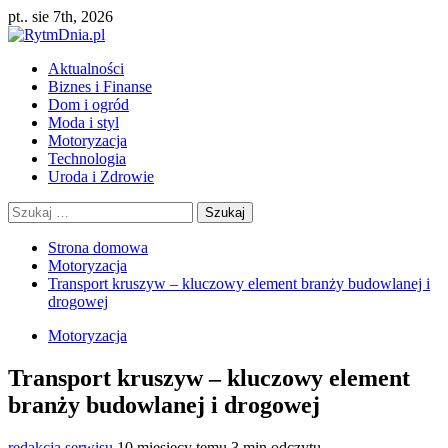
Przejdź
pt.. sie 7th, 2026
do
treści
Menu
Aktualności
główne
Biznes i Finanse
Dom i ogród
Moda i styl
Motoryzacja
Technologia
Uroda i Zdrowie
Szukaj:
Strona domowa
Motoryzacja
Transport kruszyw – kluczowy element branży budowlanej i
drogowej
Motoryzacja
Transport kruszyw – kluczowy element
branży budowlanej i drogowej
redakcja serwisu
10 miesięcy temu
3 min odczytu