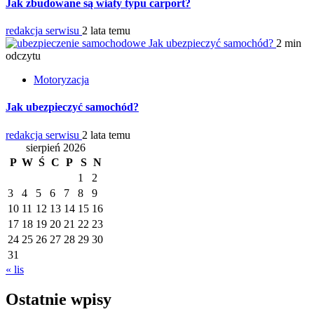
Jak zbudowane są wiaty typu carport?
redakcja serwisu
2 lata temu
Jak ubezpieczyć samochód?
2 min
odczytu
Motoryzacja
Jak ubezpieczyć samochód?
redakcja serwisu
2 lata temu
sierpień 2026
P
W
Ś
C
P
S
N
1
2
3
4
5
6
7
8
9
10
11
12
13
14
15
16
17
18
19
20
21
22
23
24
25
26
27
28
29
30
31
« lis
Ostatnie wpisy