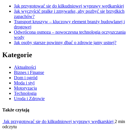
Jak przygotować się do kilkudniowej wyprawy wędkarskiej
Jak wyczyścić pralkę i zmywarkę, aby pozbyć się brzydkich
zapachów?
Transport kruszyw – kluczowy element branży budowlanej i
drogowej
Odwrócona osmoza – nowoczesna technologia oczyszczania
wody
Jak osoby starsze powinny dbać o zdrowie jamy ustnej?
Kategorie
Aktualności
Biznes i Finanse
Dom i ogród
Moda i styl
Motoryzacja
Technologia
Uroda i Zdrowie
Także czytają
Jak przygotować się do kilkudniowej wyprawy wędkarskiej
2 min
odczytu