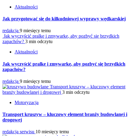
Aktualności
Jak przygotować się do kilkudniowej wyprawy wędkarskiej
redakcja
9 miesięcy temu
Jak wyczyścić pralkę i zmywarkę, aby pozbyć się brzydkich
zapachów?
3 min odczytu
Aktualności
Jak wyczyścić pralkę i zmywarkę, aby pozbyć się brzydkich
zapachów?
redakcja
9 miesięcy temu
Transport kruszyw – kluczowy element
branży budowlanej i drogowej
3 min odczytu
Motoryzacja
Transport kruszyw – kluczowy element branży budowlanej i
drogowej
redakcja serwisu
10 miesięcy temu