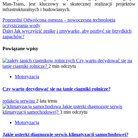
Man-Trans, jest kluczowy w skutecznej realizacji projektów
infrastrukturalnych i budowlanych.
Nawigacja
Poprzedni
Odwrócona osmoza – nowoczesna technologia
oczyszczania wody
wpisu
Dalej
Jak wyczyścić pralkę i zmywarkę, aby pozbyć się brzydkich
zapachów?
Powiązane wpisy
Czy warto decydować się na
tanie ciągniki rolnicze?
2 min odczytu
Motoryzacja
Czy warto decydować się na tanie ciągniki rolnicze?
redakcja serwisu
2 lata temu
Jakie usterki diagnozuje serwis
klimatyzacji samochodowej?
3 min odczytu
Motoryzacja
Jakie usterki diagnozuje serwis klimatyzacji samochodowej?