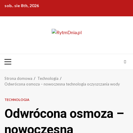
Przejdź
sob.. sie 8th, 2026
do
treści
Menu
główne
Strona domowa
Technologia
Odwrócona osmoza – nowoczesna technologia oczyszczania wody
TECHNOLOGIA
Odwrócona osmoza –
nowoczesna