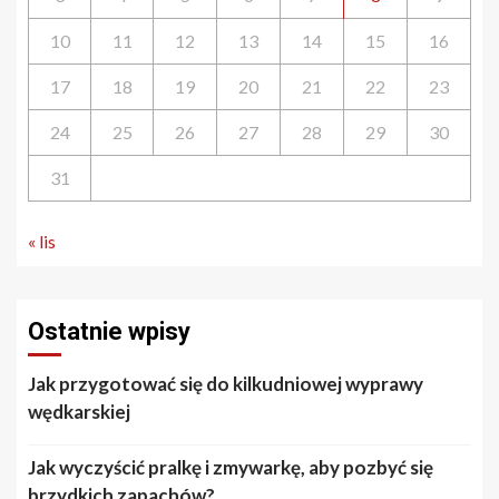
10
11
12
13
14
15
16
17
18
19
20
21
22
23
24
25
26
27
28
29
30
31
« lis
Ostatnie wpisy
Jak przygotować się do kilkudniowej wyprawy
wędkarskiej
Jak wyczyścić pralkę i zmywarkę, aby pozbyć się
brzydkich zapachów?