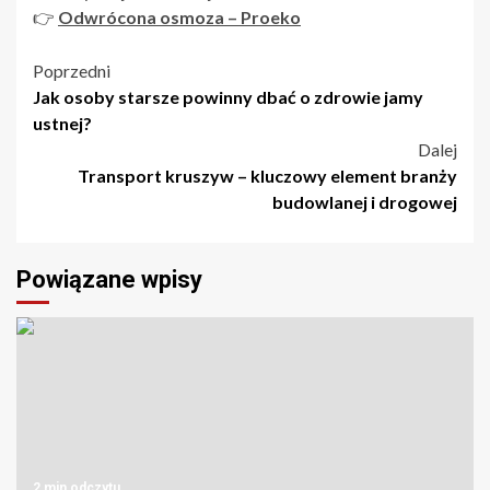
👉
Odwrócona osmoza – Proeko
Nawigacja
Poprzedni
Jak osoby starsze powinny dbać o zdrowie jamy
wpisu
ustnej?
Dalej
Transport kruszyw – kluczowy element branży
budowlanej i drogowej
Powiązane wpisy
2 min odczytu