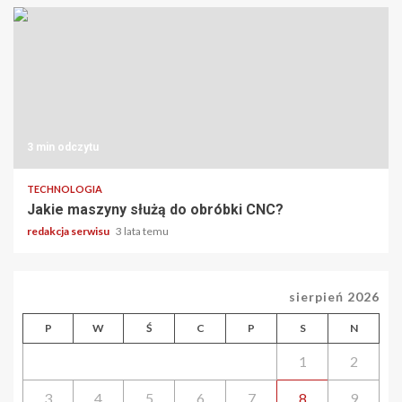
3 min odczytu
TECHNOLOGIA
Jakie maszyny służą do obróbki CNC?
redakcja serwisu
3 lata temu
sierpień 2026
P
W
Ś
C
P
S
N
1
2
3
4
5
6
7
8
9