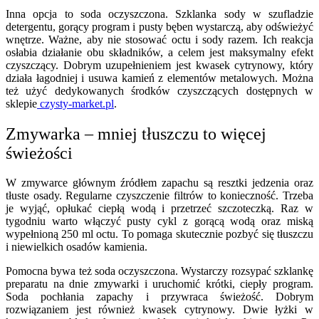
Inna opcja to soda oczyszczona. Szklanka sody w szufladzie
detergentu, gorący program i pusty bęben wystarczą, aby odświeżyć
wnętrze. Ważne, aby nie stosować octu i sody razem. Ich reakcja
osłabia działanie obu składników, a celem jest maksymalny efekt
czyszczący. Dobrym uzupełnieniem jest kwasek cytrynowy, który
działa łagodniej i usuwa kamień z elementów metalowych. Można
też użyć dedykowanych środków czyszczących dostępnych w
sklepie
czysty-market.pl
.
Zmywarka – mniej tłuszczu to więcej
świeżości
W zmywarce głównym źródłem zapachu są resztki jedzenia oraz
tłuste osady. Regularne czyszczenie filtrów to konieczność. Trzeba
je wyjąć, opłukać ciepłą wodą i przetrzeć szczoteczką. Raz w
tygodniu warto włączyć pusty cykl z gorącą wodą oraz miską
wypełnioną 250 ml octu. To pomaga skutecznie pozbyć się tłuszczu
i niewielkich osadów kamienia.
Pomocna bywa też soda oczyszczona. Wystarczy rozsypać szklankę
preparatu na dnie zmywarki i uruchomić krótki, ciepły program.
Soda pochłania zapachy i przywraca świeżość. Dobrym
rozwiązaniem jest również kwasek cytrynowy. Dwie łyżki w