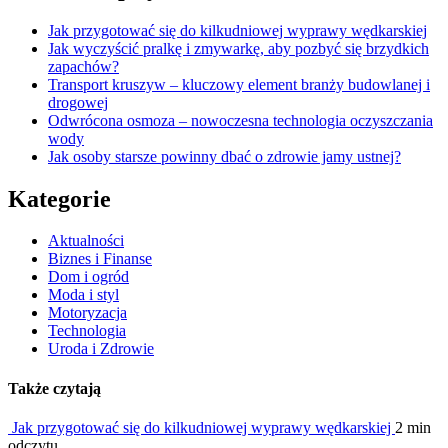
Jak przygotować się do kilkudniowej wyprawy wędkarskiej
Jak wyczyścić pralkę i zmywarkę, aby pozbyć się brzydkich
zapachów?
Transport kruszyw – kluczowy element branży budowlanej i
drogowej
Odwrócona osmoza – nowoczesna technologia oczyszczania
wody
Jak osoby starsze powinny dbać o zdrowie jamy ustnej?
Kategorie
Aktualności
Biznes i Finanse
Dom i ogród
Moda i styl
Motoryzacja
Technologia
Uroda i Zdrowie
Także czytają
Jak przygotować się do kilkudniowej wyprawy wędkarskiej
2 min
odczytu