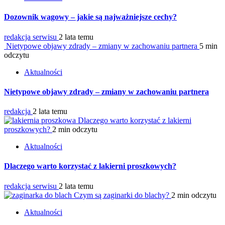
Dozownik wagowy – jakie są najważniejsze cechy?
redakcja serwisu
2 lata temu
Nietypowe objawy zdrady – zmiany w zachowaniu partnera
5 min
odczytu
Aktualności
Nietypowe objawy zdrady – zmiany w zachowaniu partnera
redakcja
2 lata temu
Dlaczego warto korzystać z lakierni
proszkowych?
2 min odczytu
Aktualności
Dlaczego warto korzystać z lakierni proszkowych?
redakcja serwisu
2 lata temu
Czym są zaginarki do blachy?
2 min odczytu
Aktualności