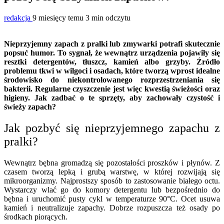
redakcja
9 miesięcy temu
3 min odczytu
Nieprzyjemny zapach z pralki lub zmywarki potrafi skutecznie
popsuć humor. To sygnał, że wewnątrz urządzenia pojawiły się
resztki detergentów, tłuszcz, kamień albo grzyby. Źródło
problemu tkwi w wilgoci i osadach, które tworzą wprost idealne
środowisko do niekontrolowanego rozprzestrzeniania się
bakterii. Regularne czyszczenie jest więc kwestią świeżości oraz
higieny. Jak zadbać o te sprzęty, aby zachowały czystość i
świeży zapach?
Jak pozbyć się nieprzyjemnego zapachu z
pralki?
Wewnątrz bębna gromadzą się pozostałości proszków i płynów. Z
czasem tworzą lepką i grubą warstwę, w której rozwijają się
mikroorganizmy. Najprostszy sposób to zastosowanie białego octu.
Wystarczy wlać go do komory detergentu lub bezpośrednio do
bębna i uruchomić pusty cykl w temperaturze 90°C. Ocet usuwa
kamień i neutralizuje zapachy. Dobrze rozpuszcza też osady po
środkach piorących.