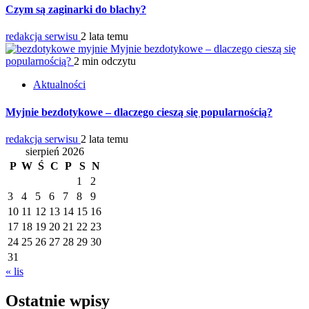
Czym są zaginarki do blachy?
redakcja serwisu
2 lata temu
Myjnie bezdotykowe – dlaczego cieszą się
popularnością?
2 min odczytu
Aktualności
Myjnie bezdotykowe – dlaczego cieszą się popularnością?
redakcja serwisu
2 lata temu
sierpień 2026
P
W
Ś
C
P
S
N
1
2
3
4
5
6
7
8
9
10
11
12
13
14
15
16
17
18
19
20
21
22
23
24
25
26
27
28
29
30
31
« lis
Ostatnie wpisy