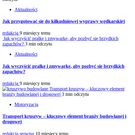
Aktualności
Jak przygotować się do kilkudniowej wyprawy wędkarskiej
redakcja
9 miesięcy temu
Jak wyczyścić pralkę i zmywarkę, aby pozbyć się brzydkich
zapachów?
3 min odczytu
Aktualności
Jak wyczyścić pralkę i zmywarkę, aby pozbyć się brzydkich
zapachów?
redakcja
9 miesięcy temu
Transport kruszyw – kluczowy element
branży budowlanej i drogowej
3 min odczytu
Motoryzacja
Transport kruszyw – kluczowy element branży budowlanej i
drogowej
redakcja serwisu
10 miesięcy temu