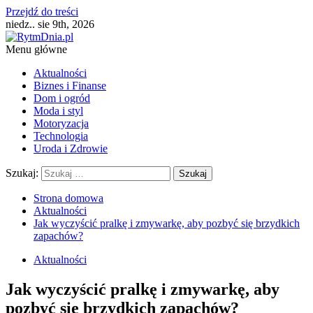
Przejdź do treści
niedz.. sie 9th, 2026
Menu główne
Aktualności
Biznes i Finanse
Dom i ogród
Moda i styl
Motoryzacja
Technologia
Uroda i Zdrowie
Szukaj:
Strona domowa
Aktualności
Jak wyczyścić pralkę i zmywarkę, aby pozbyć się brzydkich
zapachów?
Aktualności
Jak wyczyścić pralkę i zmywarkę, aby
pozbyć się brzydkich zapachów?