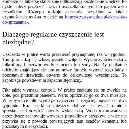
komorze na tabletkę skutecznie odtłuszczają każde takie wnętrze. Po
cyklu należy przetrzeć drzwi i uszczelki suchym lub papierowym
ręcznikiem. Różnego rodzaju akcesoria przydatne w takich
czynnościach można znaleźć na
https://czysty-market.pl/akcesoria-
do-sprzatania-
.
Dlaczego regularne czyszczenie jest
niezbędne?
Uszczelki w pralce warto przecierać przynajmniej raz w tygodniu.
Tam gromadzą się włosy, piasek i wilgoć. Wystarczy ściereczka z
mikrofibry i roztwór wody z octem lub sody. Należy delikatnie
odchylić znajdujący się tam gumowy fartuch, wytrzeć jego fałdy i
pozostawić drzwiczki otwarte do całkowitego wyschnięcia. To
zapobiega powstawaniu zapachu stęchlizny.
Filtr także wymaga kontroli. W pralce znajduje się on zwykle na
dole, pod przednim panelem. Warto opróżniać go co dwa miesiące.
W zmywarce filtr wymaga czyszczenia częściej, nawet co dwa
tygodnie. Raz na kilka miesięcy dobrze jest wyjąć ramiona
spryskujące i oczyścić otwory wykałaczką. Woda rozprowadzana
przez dysze zachowuje wówczas prawidłowy przepływ, a więc nie
przytyka się z powodu powstających tam osadów kamienia lub
pozostałych nieczystości.