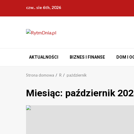
Przejdź
czw.. sie 6th, 2026
do
treści
AKTUALNOŚCI
BIZNES I FINANSE
DOM I O
Strona domowa
R
październik
Miesiąc:
październik 20