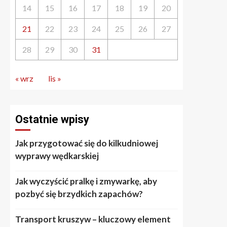
14
15
16
17
18
19
20
21
22
23
24
25
26
27
28
29
30
31
« wrz
lis »
Ostatnie wpisy
Jak przygotować się do kilkudniowej
wyprawy wędkarskiej
Jak wyczyścić pralkę i zmywarkę, aby
pozbyć się brzydkich zapachów?
Transport kruszyw – kluczowy element