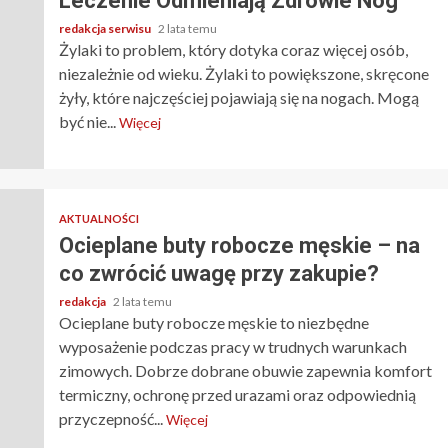
Leczenie Odmieniają Zdrowie Nóg
redakcja serwisu
2 lata temu
Żylaki to problem, który dotyka coraz więcej osób,
niezależnie od wieku. Żylaki to powiększone, skręcone
żyły, które najczęściej pojawiają się na nogach. Mogą
być nie...
Więcej
AKTUALNOŚCI
Ocieplane buty robocze męskie – na
co zwrócić uwagę przy zakupie?
redakcja
2 lata temu
Ocieplane buty robocze męskie to niezbędne
wyposażenie podczas pracy w trudnych warunkach
zimowych. Dobrze dobrane obuwie zapewnia komfort
termiczny, ochronę przed urazami oraz odpowiednią
przyczepność...
Więcej