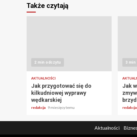
Także czytają
2 min odczytu
3 min
AKTUALNOŚCI
AKTUAL
Jak przygotować się do
Jak w
kilkudniowej wyprawy
zmywa
wędkarskiej
brzyd
redakcja
9 miesięcy temu
redakcj
Aktualności
Biznes