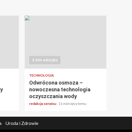
2 min odczytu
TECHNOLOGIA
Odwrócona osmoza –
ży
nowoczesna technologia
oczyszczania wody
redakcja serwisu
11 miesięcy temu
a
Uroda i Zdrowie