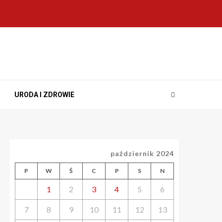
URODA I ZDROWIE
październik 2024
P
W
Ś
C
P
S
N
1
2
3
4
5
6
7
8
9
10
11
12
13