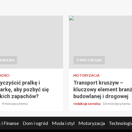
 odczytu
3 min odczytu
NOŚCI
MOTORYZACJA
yczyścić pralkę i
Transport kruszyw –
rkę, aby pozbyć się
kluczowy element bran
kich zapachów?
budowlanej i drogowej
a
9 miesięcy temu
redakcja serwisu
10 miesięcy temu
 i Finanse
Dom i ogród
Moda i styl
Motoryzacja
Technologi