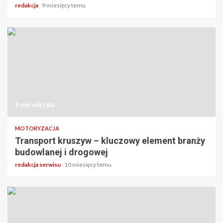
redakcja
9 miesięcy temu
3 min odczytu
MOTORYZACJA
Transport kruszyw – kluczowy element branży
budowlanej i drogowej
redakcja serwisu
10 miesięcy temu