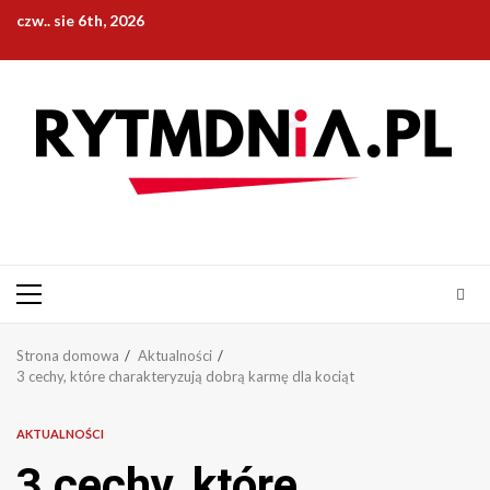
Przejdź
czw.. sie 6th, 2026
do
treści
Menu
główne
Strona domowa
Aktualności
3 cechy, które charakteryzują dobrą karmę dla kociąt
AKTUALNOŚCI
3 cechy, które