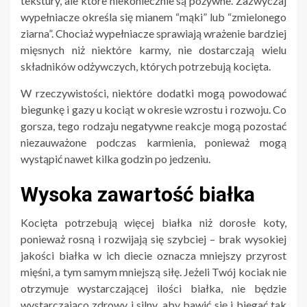
tekstury, ale które niekoniecznie są pożywne. Zazwyczaj
wypełniacze określa się mianem “mąki” lub “zmielonego
ziarna”. Chociaż wypełniacze sprawiają wrażenie bardziej
mięsnych niż niektóre karmy, nie dostarczają wielu
składników odżywczych, których potrzebują kocięta.
W rzeczywistości, niektóre dodatki mogą powodować
biegunkę i gazy u kociąt w okresie wzrostu i rozwoju. Co
gorsza, tego rodzaju negatywne reakcje mogą pozostać
niezauważone podczas karmienia, ponieważ mogą
wystąpić nawet kilka godzin po jedzeniu.
Wysoka zawartość białka
Kocięta potrzebują więcej białka niż dorosłe koty,
ponieważ rosną i rozwijają się szybciej – brak wysokiej
jakości białka w ich diecie oznacza mniejszy przyrost
mięśni, a tym samym mniejszą siłę. Jeżeli Twój kociak nie
otrzymuje wystarczającej ilości białka, nie będzie
wystarczająco zdrowy i silny, aby bawić się i biegać tak