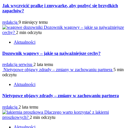
Jak wyczyścić pralkę i zmywarkę, aby pozbyć się brzydkich
zapachów?
redakcja
9 miesięcy temu
Dozownik wagowy – jakie są najważniejsze
cechy?
2 min odczytu
Aktualności
Dozownik wagowy – jakie są najważniejsze cechy?
redakcja serwisu
2 lata temu
Nietypowe objawy zdrady – zmiany w zachowaniu partnera
5 min
odczytu
Aktualności
Nietypowe objawy zdrady – zmiany w zachowaniu partnera
redakcja
2 lata temu
Dlaczego warto korzystać z lakierni
proszkowych?
2 min odczytu
Aktualności