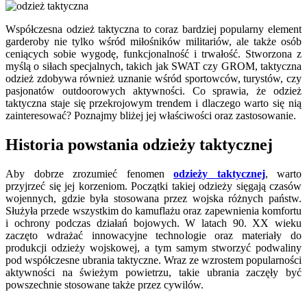
Współczesna odzież taktyczna to coraz bardziej popularny element
garderoby nie tylko wśród miłośników militariów, ale także osób
ceniących sobie wygodę, funkcjonalność i trwałość. Stworzona z
myślą o siłach specjalnych, takich jak SWAT czy GROM, taktyczna
odzież zdobywa również uznanie wśród sportowców, turystów, czy
pasjonatów outdoorowych aktywności. Co sprawia, że odzież
taktyczna staje się przekrojowym trendem i dlaczego warto się nią
zainteresować? Poznajmy bliżej jej właściwości oraz zastosowanie.
Historia powstania odzieży taktycznej
Aby dobrze zrozumieć fenomen
odzieży taktycznej
, warto
przyjrzeć się jej korzeniom. Początki takiej odzieży sięgają czasów
wojennych, gdzie była stosowana przez wojska różnych państw.
Służyła przede wszystkim do kamuflażu oraz zapewnienia komfortu
i ochrony podczas działań bojowych. W latach 90. XX wieku
zaczęto wdrażać innowacyjne technologie oraz materiały do
produkcji odzieży wojskowej, a tym samym stworzyć podwaliny
pod współczesne ubrania taktyczne. Wraz ze wzrostem popularności
aktywności na świeżym powietrzu, takie ubrania zaczęły być
powszechnie stosowane także przez cywilów.