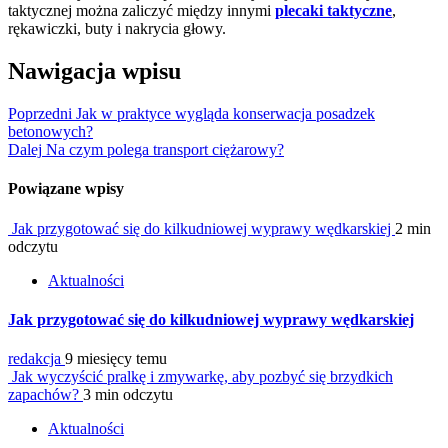
taktycznej można zaliczyć między innymi
plecaki taktyczne
,
rękawiczki, buty i nakrycia głowy.
Nawigacja wpisu
Poprzedni
Jak w praktyce wygląda konserwacja posadzek
betonowych?
Dalej
Na czym polega transport ciężarowy?
Powiązane wpisy
Jak przygotować się do kilkudniowej wyprawy wędkarskiej
2 min
odczytu
Aktualności
Jak przygotować się do kilkudniowej wyprawy wędkarskiej
redakcja
9 miesięcy temu
Jak wyczyścić pralkę i zmywarkę, aby pozbyć się brzydkich
zapachów?
3 min odczytu
Aktualności