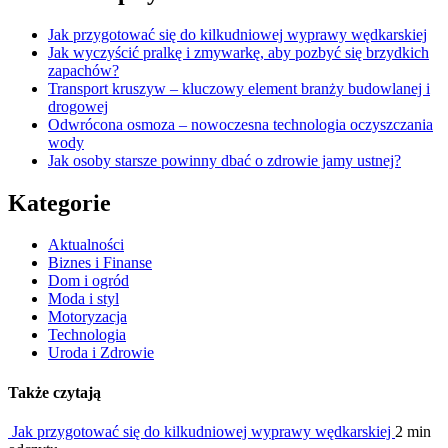
Jak przygotować się do kilkudniowej wyprawy wędkarskiej
Jak wyczyścić pralkę i zmywarkę, aby pozbyć się brzydkich
zapachów?
Transport kruszyw – kluczowy element branży budowlanej i
drogowej
Odwrócona osmoza – nowoczesna technologia oczyszczania
wody
Jak osoby starsze powinny dbać o zdrowie jamy ustnej?
Kategorie
Aktualności
Biznes i Finanse
Dom i ogród
Moda i styl
Motoryzacja
Technologia
Uroda i Zdrowie
Także czytają
Jak przygotować się do kilkudniowej wyprawy wędkarskiej
2 min