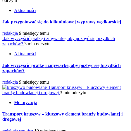
odczytu
Aktualności
Jak przygotować się do kilkudniowej wyprawy wędkarskiej
redakcja
9 miesięcy temu
Jak wyczyścić pralkę i zmywarkę, aby pozbyć się brzydkich
zapachów?
3 min odczytu
Aktualności
Jak wyczyścić pralkę i zmywarkę, aby pozbyć się brzydkich
zapachów?
redakcja
9 miesięcy temu
Transport kruszyw – kluczowy element
branży budowlanej i drogowej
3 min odczytu
Motoryzacja
Transport kruszyw – kluczowy element branży budowlanej i
drogowej
redakcja serwisu
10 miesięcy temu