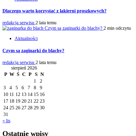
Dlaczego warto korzystać z lakierni proszkowych?
redakcja serwisu
2 lata temu
Czym są zaginarki do blachy?
2 min odczytu
Aktualności
Czym są zaginarki do blachy?
redakcja serwisu
2 lata temu
sierpień 2026
P
W
Ś
C
P
S
N
1
2
3
4
5
6
7
8
9
10
11
12
13
14
15
16
17
18
19
20
21
22
23
24
25
26
27
28
29
30
31
« lis
Ostatnie wpisy