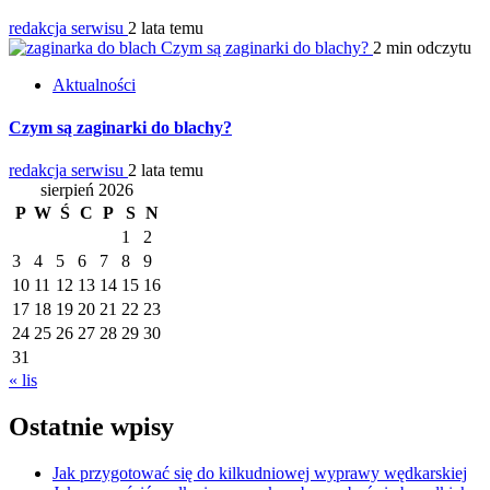
redakcja serwisu
2 lata temu
Czym są zaginarki do blachy?
2 min odczytu
Aktualności
Czym są zaginarki do blachy?
redakcja serwisu
2 lata temu
sierpień 2026
P
W
Ś
C
P
S
N
1
2
3
4
5
6
7
8
9
10
11
12
13
14
15
16
17
18
19
20
21
22
23
24
25
26
27
28
29
30
31
« lis
Ostatnie wpisy
Jak przygotować się do kilkudniowej wyprawy wędkarskiej