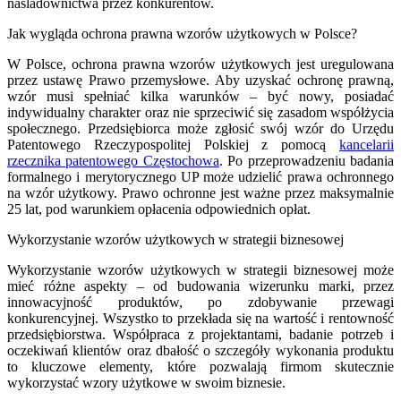
naśladownictwa przez konkurentów.
Jak wygląda ochrona prawna wzorów użytkowych w Polsce?
W Polsce, ochrona prawna wzorów użytkowych jest uregulowana
przez ustawę Prawo przemysłowe. Aby uzyskać ochronę prawną,
wzór musi spełniać kilka warunków – być nowy, posiadać
indywidualny charakter oraz nie sprzeciwić się zasadom współżycia
społecznego. Przedsiębiorca może zgłosić swój wzór do Urzędu
Patentowego Rzeczypospolitej Polskiej z pomocą
kancelarii
rzecznika patentowego Częstochowa
. Po przeprowadzeniu badania
formalnego i merytorycznego UP może udzielić prawa ochronnego
na wzór użytkowy. Prawo ochronne jest ważne przez maksymalnie
25 lat, pod warunkiem opłacenia odpowiednich opłat.
Wykorzystanie wzorów użytkowych w strategii biznesowej
Wykorzystanie wzorów użytkowych w strategii biznesowej może
mieć różne aspekty – od budowania wizerunku marki, przez
innowacyjność produktów, po zdobywanie przewagi
konkurencyjnej. Wszystko to przekłada się na wartość i rentowność
przedsiębiorstwa. Współpraca z projektantami, badanie potrzeb i
oczekiwań klientów oraz dbałość o szczegóły wykonania produktu
to kluczowe elementy, które pozwalają firmom skutecznie
wykorzystać wzory użytkowe w swoim biznesie.