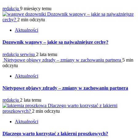
redakcja
9 miesięcy temu
Dozownik wagowy – jakie są najważniejsze
cechy?
2 min odczytu
Aktualności
Dozownik wagowy – jakie są najważniejsze cechy?
redakcja serwisu
2 lata temu
Nietypowe objawy zdrady – zmiany w zachowaniu partnera
5 min
odczytu
Aktualności
Nietypowe objawy zdrady – zmiany w zachowaniu partnera
redakcja
2 lata temu
Dlaczego warto korzystać z lakierni
proszkowych?
2 min odczytu
Aktualności
Dlaczego warto korzystać z lakierni proszkowych?