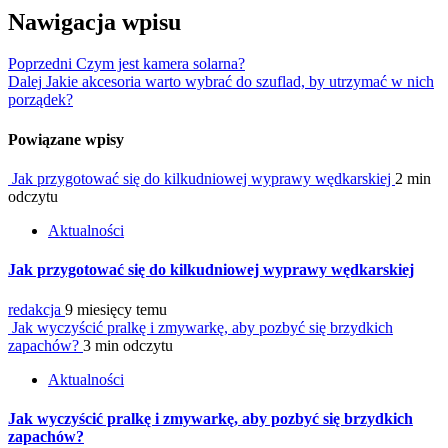
Nawigacja wpisu
Poprzedni
Czym jest kamera solarna?
Dalej
Jakie akcesoria warto wybrać do szuflad, by utrzymać w nich
porządek?
Powiązane wpisy
Jak przygotować się do kilkudniowej wyprawy wędkarskiej
2 min
odczytu
Aktualności
Jak przygotować się do kilkudniowej wyprawy wędkarskiej
redakcja
9 miesięcy temu
Jak wyczyścić pralkę i zmywarkę, aby pozbyć się brzydkich
zapachów?
3 min odczytu
Aktualności
Jak wyczyścić pralkę i zmywarkę, aby pozbyć się brzydkich
zapachów?