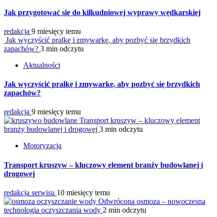
Jak przygotować się do kilkudniowej wyprawy wędkarskiej
redakcja
9 miesięcy temu
Jak wyczyścić pralkę i zmywarkę, aby pozbyć się brzydkich
zapachów?
3 min odczytu
Aktualności
Jak wyczyścić pralkę i zmywarkę, aby pozbyć się brzydkich
zapachów?
redakcja
9 miesięcy temu
Transport kruszyw – kluczowy element
branży budowlanej i drogowej
3 min odczytu
Motoryzacja
Transport kruszyw – kluczowy element branży budowlanej i
drogowej
redakcja serwisu
10 miesięcy temu
Odwrócona osmoza – nowoczesna
technologia oczyszczania wody
2 min odczytu