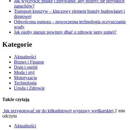
Jak wyczyścić pralkę i zmywarkę, aby pozbyć się brzydkich
zapachów?
Transport kruszyw – kluczowy element branży budowlanej i
drogowej
Odwrócona osmoza – nowoczesna technologia oczyszczania
wody
Jak osoby starsze powinny dbać o zdrowie jamy ustnej?
Kategorie
Aktualności
Biznes i Finanse
Dom i ogród
Moda i styl
Motoryzacja
Technologia
Uroda i Zdrowie
Także czytają
Jak przygotować się do kilkudniowej wyprawy wędkarskiej
2 min
odczytu
Aktualności