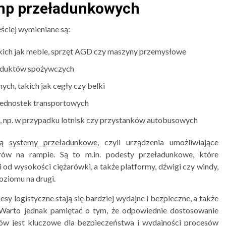
mp przeładunkowych
ciej wymieniane są:
akich jak meble, sprzęt AGD czy maszyny przemysłowe
roduktów spożywczych
ch, takich jak cegły czy belki
 jednostek transportowych
, np. w przypadku lotnisk czy przystanków autobusowych
są
systemy przeładunkowe
, czyli urządzenia umożliwiające
rów na rampie. Są to m.in. podesty przeładunkowe, które
 od wysokości ciężarówki, a także platformy, dźwigi czy windy,
oziomu na drugi.
y logistyczne stają się bardziej wydajne i bezpieczne, a także
. Warto jednak pamiętać o tym, że odpowiednie dostosowanie
ów jest kluczowe dla bezpieczeństwa i wydajności procesów