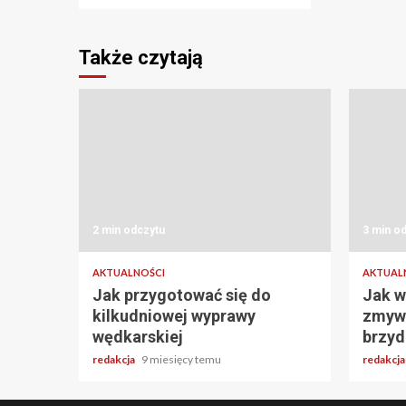
Także czytają
2 min odczytu
3 min o
AKTUALNOŚCI
AKTUAL
Jak przygotować się do
Jak w
kilkudniowej wyprawy
zmywa
wędkarskiej
brzyd
redakcja
9 miesięcy temu
redakcj