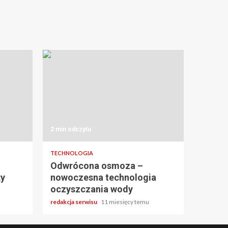
2 min odczytu
TECHNOLOGIA
Odwrócona osmoza –
ży
nowoczesna technologia
oczyszczania wody
redakcja serwisu
11 miesięcy temu