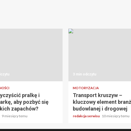
dczytu
3 min odczytu
NOŚCI
MOTORYZACJA
yczyścić pralkę i
Transport kruszyw –
rkę, aby pozbyć się
kluczowy element bran
kich zapachów?
budowlanej i drogowej
a
9 miesięcy temu
redakcja serwisu
10 miesięcy temu