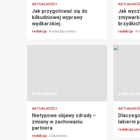
AKTUALNOŚCI
AKTUALNOŚ
Jak przygotować się do
Jak wyczy
kilkudniowej wyprawy
zmywarkę
wędkarskiej
brzydkic
redakcja
9 miesięcy temu
redakcja
9 
5 min odczytu
2 min odczy
AKTUALNOŚCI
AKTUALNOŚ
Nietypowe objawy zdrady –
Dlaczego
zmiany w zachowaniu
lakierni
partnera
redakcja se
redakcja
2 lata temu