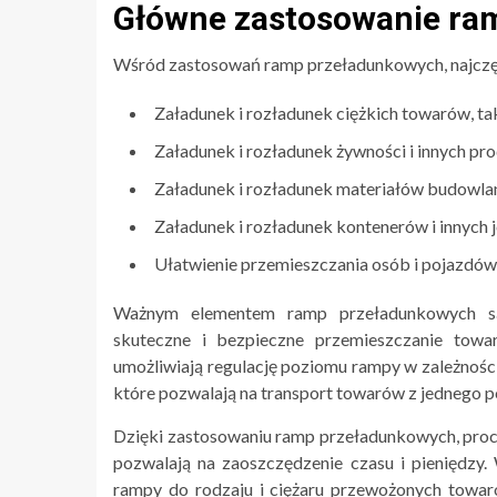
Główne zastosowanie ra
Wśród zastosowań ramp przeładunkowych, najczęś
Załadunek i rozładunek ciężkich towarów, t
Załadunek i rozładunek żywności i innych p
Załadunek i rozładunek materiałów budowlany
Załadunek i rozładunek kontenerów i innych
Ułatwienie przemieszczania osób i pojazdów
Ważnym elementem ramp przeładunkowych 
skuteczne i bezpieczne przemieszczanie towa
umożliwiają regulację poziomu rampy w zależności
które pozwalają na transport towarów z jednego p
Dzięki zastosowaniu ramp przeładunkowych, proces
pozwalają na zaoszczędzenie czasu i pieniędzy
rampy do rodzaju i ciężaru przewożonych towar