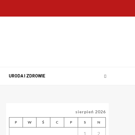
URODA I ZDROWIE
sierpień 2026
P
W
Ś
C
P
S
N
1
2