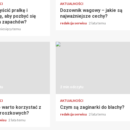
CI
AKTUALNOŚCI
ścić pralkę i
Dozownik wagowy – jakie są
, aby pozbyć się
najważniejsze cechy?
h zapachów?
redakcja serwisu
2 lata temu
miesięcy temu
tu
2 min odczytu
CI
AKTUALNOŚCI
 warto korzystać z
Czym są zaginarki do blachy?
 proszkowych?
redakcja serwisu
2 lata temu
rwisu
2 lata temu