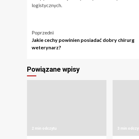
logistycznych.
Nawigacja
Poprzedni
Jakie cechy powinien posiadać dobry chirurg
wpisu
weterynarz?
Powiązane wpisy
2 min odczytu
3 min odczy