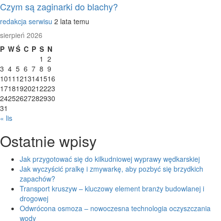
Czym są zaginarki do blachy?
redakcja serwisu
2 lata temu
sierpień 2026
P
W
Ś
C
P
S
N
1
2
3
4
5
6
7
8
9
10
11
12
13
14
15
16
17
18
19
20
21
22
23
24
25
26
27
28
29
30
31
« lis
Ostatnie wpisy
Jak przygotować się do kilkudniowej wyprawy wędkarskiej
Jak wyczyścić pralkę i zmywarkę, aby pozbyć się brzydkich
zapachów?
Transport kruszyw – kluczowy element branży budowlanej i
drogowej
Odwrócona osmoza – nowoczesna technologia oczyszczania
wody