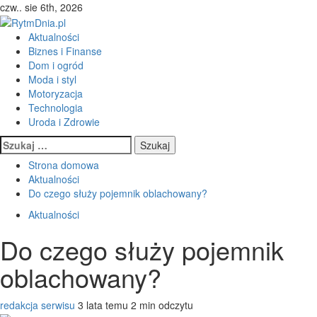
Przejdź
czw.. sie 6th, 2026
do
treści
Menu
Aktualności
główne
Biznes i Finanse
Dom i ogród
Moda i styl
Motoryzacja
Technologia
Uroda i Zdrowie
Szukaj:
Strona domowa
Aktualności
Do czego służy pojemnik oblachowany?
Aktualności
Do czego służy pojemnik
oblachowany?
redakcja serwisu
3 lata temu
2 min odczytu