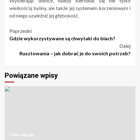
Wybierając donice, należy kierować się nie tylko
wielkością byliny, ale także jej systemem korzeniowym i
od niego uzależnić jej głębokość.
Nawigacja
Poprzedni
Gdzie wykorzystywane są chwytaki do blach?
wpisu
Dalej
Rusztowania – jak dobrać je do swoich potrzeb?
Powiązane wpisy
3 min odczytu