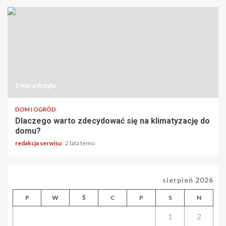
2 min odczytu
DOM I OGRÓD
Dlaczego warto zdecydować się na klimatyzację do
domu?
redakcja serwisu
2 lata temu
sierpień 2026
P
W
Ś
C
P
S
N
1
2