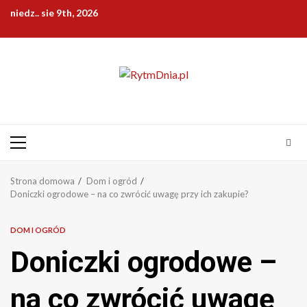
Przejdź
niedz.. sie 9th, 2026
do
treści
Menu
główne
Strona domowa
Dom i ogród
Doniczki ogrodowe – na co zwrócić uwagę przy ich zakupie?
DOM I OGRÓD
Doniczki ogrodowe –
na co zwrócić uwagę