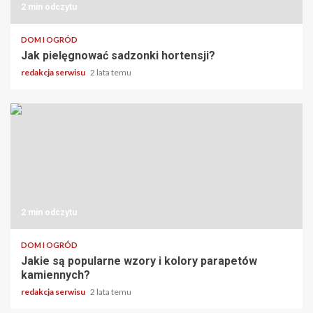
2 min odczytu
DOM I OGRÓD
Jak pielęgnować sadzonki hortensji?
redakcja serwisu
2 lata temu
2 min odczytu
DOM I OGRÓD
Jakie są popularne wzory i kolory parapetów
kamiennych?
redakcja serwisu
2 lata temu