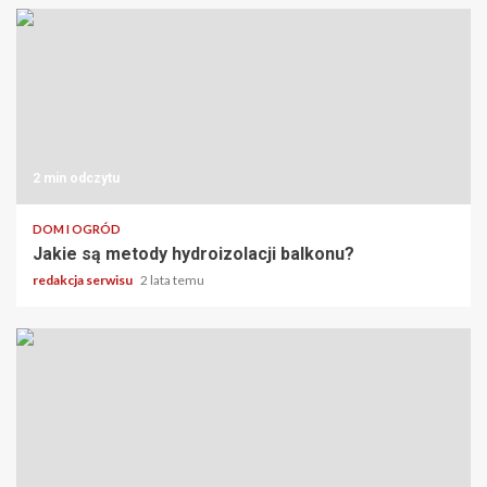
2 min odczytu
DOM I OGRÓD
Jakie są metody hydroizolacji balkonu?
redakcja serwisu
2 lata temu