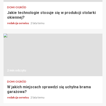
DOM I OGRÓD
Jakie technologie stosuje się w produkcji stolarki
okiennej?
redakcja serwisu
2 lata temu
2 min odczytu
DOM I OGRÓD
W jakich miejscach sprawdzi się uchylna brama
garażowa?
redakcja serwisu
2 lata temu