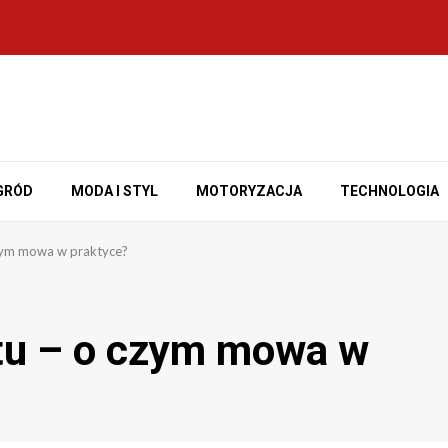
GRÓD
MODA I STYL
MOTORYZACJA
TECHNOLOGIA
czym mowa w praktyce?
etu – o czym mowa w