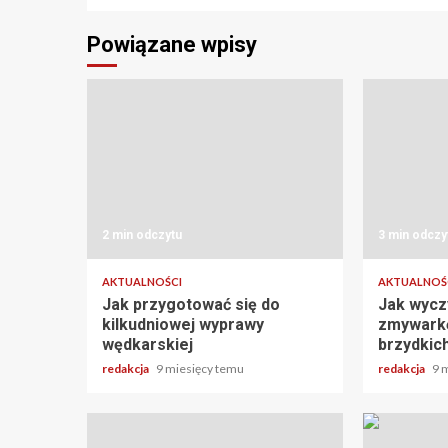
Powiązane wpisy
2 min odczytu
3 min odczy
AKTUALNOŚCI
AKTUALNOŚ
Jak przygotować się do
Jak wyczy
kilkudniowej wyprawy
zmywarkę
wędkarskiej
brzydkic
redakcja
9 miesięcy temu
redakcja
9 