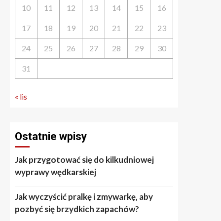
10
11
12
13
14
15
16
17
18
19
20
21
22
23
24
25
26
27
28
29
30
31
« lis
Ostatnie wpisy
Jak przygotować się do kilkudniowej
wyprawy wędkarskiej
Jak wyczyścić pralkę i zmywarkę, aby
pozbyć się brzydkich zapachów?