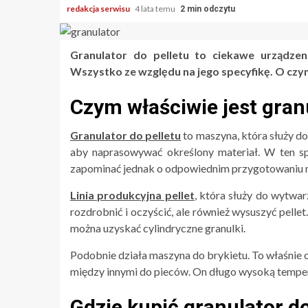
redakcja serwisu
4 lata temu
2 min odczytu
Granulator do pelletu to ciekawe urządze
Wszystko ze względu na jego specyfikę. O czy
Czym właściwie jest granu
Granulator do pelletu
to maszyna, która służy do
aby naprasowywać określony materiał. W ten sp
zapominać jednak o odpowiednim przygotowaniu m
Linia produkcyjna pellet
, która służy do wytwa
rozdrobnić i oczyścić, ale również wysuszyć pelle
można uzyskać cylindryczne granulki.
Podobnie działa maszyna do brykietu. To właśnie 
między innymi do pieców. On długo wysoką temper
Gdzie kupić granulator do