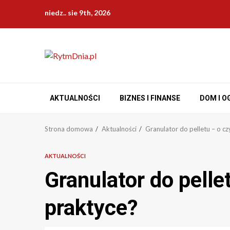
Przejdź
niedz.. sie 9th, 2026
do
treści
AKTUALNOŚCI
BIZNES I FINANSE
DOM I O
Strona domowa
Aktualności
Granulator do pelletu – o 
AKTUALNOŚCI
Granulator do pell
praktyce?