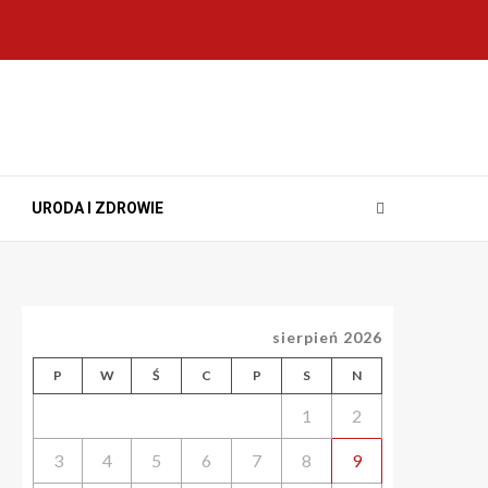
URODA I ZDROWIE
sierpień 2026
P
W
Ś
C
P
S
N
1
2
3
4
5
6
7
8
9