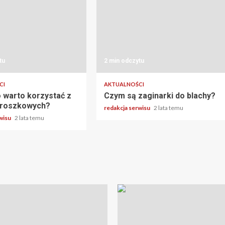
tu
2 min odczytu
CI
AKTUALNOŚCI
 warto korzystać z
Czym są zaginarki do blachy?
 proszkowych?
redakcja serwisu
2 lata temu
rwisu
2 lata temu