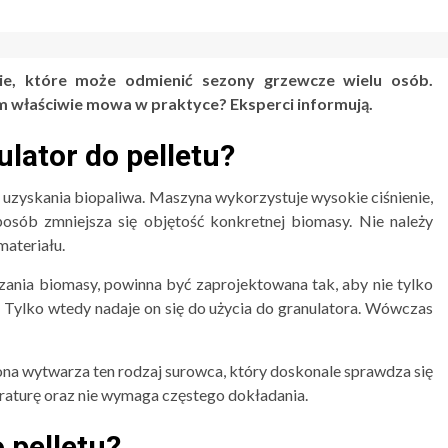
nie, które może odmienić sezony grzewcze wielu osób.
m właściwie mowa w praktyce? Eksperci informują.
lator do pelletu?
 uzyskania biopaliwa. Maszyna wykorzystuje wysokie ciśnienie,
osób zmniejsza się objętość konkretnej biomasy. Nie należy
ateriału.
rzania biomasy, powinna być zaprojektowana tak, aby nie tylko
t. Tylko wtedy nadaje on się do użycia do granulatora. Wówczas
ona wytwarza ten rodzaj surowca, który doskonale sprawdza się
aturę oraz nie wymaga częstego dokładania.
 pelletu?