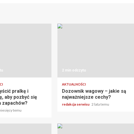
tu
2 min odczytu
CI
AKTUALNOŚCI
ścić pralkę i
Dozownik wagowy – jakie są
, aby pozbyć się
najważniejsze cechy?
h zapachów?
redakcja serwisu
2 lata temu
miesięcy temu