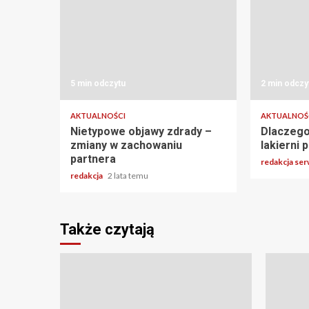
5 min odczytu
2 min odczy
AKTUALNOŚCI
AKTUALNOŚ
Nietypowe objawy zdrady –
Dlaczego
zmiany w zachowaniu
lakierni
partnera
redakcja se
redakcja
2 lata temu
Także czytają