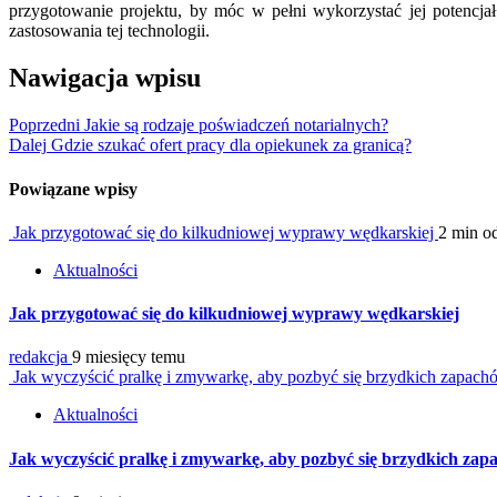
przygotowanie projektu, by móc w pełni wykorzystać jej potencjał
zastosowania tej technologii.
Nawigacja wpisu
Poprzedni
Jakie są rodzaje poświadczeń notarialnych?
Dalej
Gdzie szukać ofert pracy dla opiekunek za granicą?
Powiązane wpisy
Jak przygotować się do kilkudniowej wyprawy wędkarskiej
2 min o
Aktualności
Jak przygotować się do kilkudniowej wyprawy wędkarskiej
redakcja
9 miesięcy temu
Jak wyczyścić pralkę i zmywarkę, aby pozbyć się brzydkich zapac
Aktualności
Jak wyczyścić pralkę i zmywarkę, aby pozbyć się brzydkich za