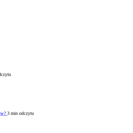
dczytu
hów?
3 min odczytu