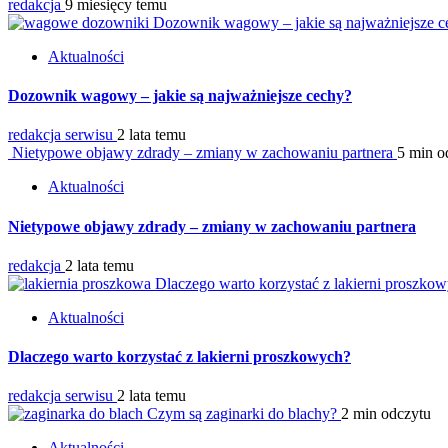
redakcja
9 miesięcy temu
Dozownik wagowy – jakie są najważniejsze 
Aktualności
Dozownik wagowy – jakie są najważniejsze cechy?
redakcja serwisu
2 lata temu
Nietypowe objawy zdrady – zmiany w zachowaniu partnera
5 min o
Aktualności
Nietypowe objawy zdrady – zmiany w zachowaniu partnera
redakcja
2 lata temu
Dlaczego warto korzystać z lakierni proszko
Aktualności
Dlaczego warto korzystać z lakierni proszkowych?
redakcja serwisu
2 lata temu
Czym są zaginarki do blachy?
2 min odczytu
Aktualności