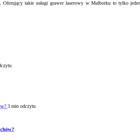
. Oferujący takie usługi grawer laserowy w Malborku to tylko jeden
dczytu
hów?
3 min odczytu
pachów?