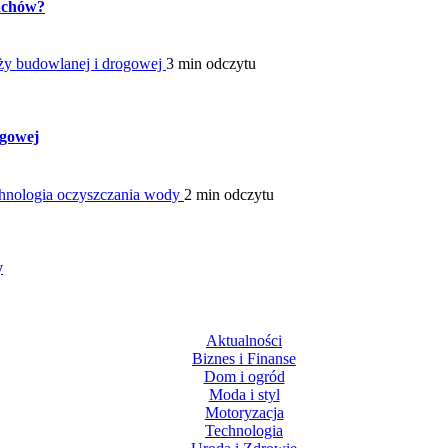
pachów?
ży budowlanej i drogowej
3 min odczytu
ogowej
hnologia oczyszczania wody
2 min odczytu
y
Aktualności
Biznes i Finanse
Dom i ogród
Moda i styl
Motoryzacja
Technologia