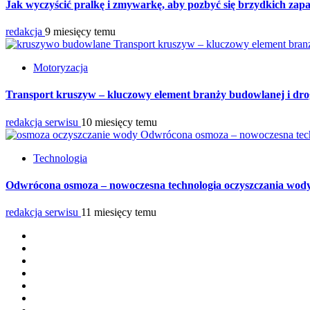
Jak wyczyścić pralkę i zmywarkę, aby pozbyć się brzydkich za
redakcja
9 miesięcy temu
Transport kruszyw – kluczowy element bran
Motoryzacja
Transport kruszyw – kluczowy element branży budowlanej i dr
redakcja serwisu
10 miesięcy temu
Odwrócona osmoza – nowoczesna tec
Technologia
Odwrócona osmoza – nowoczesna technologia oczyszczania wod
redakcja serwisu
11 miesięcy temu