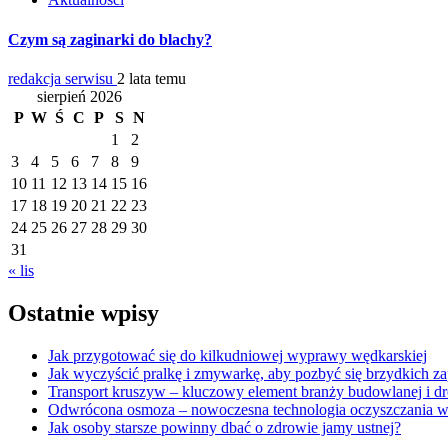
Czym są zaginarki do blachy?
redakcja serwisu
2 lata temu
sierpień 2026
P
W
Ś
C
P
S
N
1
2
3
4
5
6
7
8
9
10
11
12
13
14
15
16
17
18
19
20
21
22
23
24
25
26
27
28
29
30
31
« lis
Ostatnie wpisy
Jak przygotować się do kilkudniowej wyprawy wędkarskiej
Jak wyczyścić pralkę i zmywarkę, aby pozbyć się brzydkich 
Transport kruszyw – kluczowy element branży budowlanej i d
Odwrócona osmoza – nowoczesna technologia oczyszczania 
Jak osoby starsze powinny dbać o zdrowie jamy ustnej?