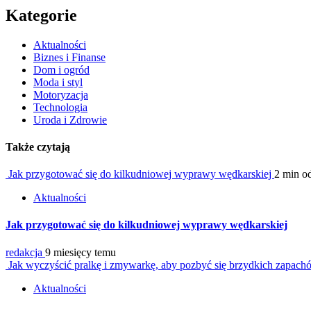
Kategorie
Aktualności
Biznes i Finanse
Dom i ogród
Moda i styl
Motoryzacja
Technologia
Uroda i Zdrowie
Także czytają
Jak przygotować się do kilkudniowej wyprawy wędkarskiej
2 min o
Aktualności
Jak przygotować się do kilkudniowej wyprawy wędkarskiej
redakcja
9 miesięcy temu
Jak wyczyścić pralkę i zmywarkę, aby pozbyć się brzydkich zapac
Aktualności