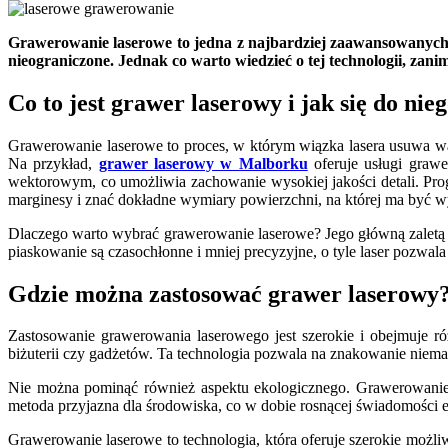
Grawerowanie laserowe to jedna z najbardziej zaawansowanych 
nieograniczone. Jednak co warto wiedzieć o tej technologii, za
Co to jest grawer laserowy i jak się do ni
Grawerowanie laserowe to proces, w którym wiązka lasera usuwa war
Na przykład,
grawer laserowy w Malborku
oferuje usługi grawe
wektorowym, co umożliwia zachowanie wysokiej jakości detali. Prog
marginesy i znać dokładne wymiary powierzchni, na której ma być 
Dlaczego warto wybrać grawerowanie laserowe? Jego główną zaletą 
piaskowanie są czasochłonne i mniej precyzyjne, o tyle laser pozw
Gdzie można zastosować grawer laserowy
Zastosowanie grawerowania laserowego jest szerokie i obejmuje 
biżuterii czy gadżetów. Ta technologia pozwala na znakowanie niemal 
Nie można pominąć również aspektu ekologicznego. Grawerowanie 
metoda przyjazna dla środowiska, co w dobie rosnącej świadomości e
Grawerowanie laserowe to technologia, która oferuje szerokie możli