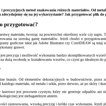
i precyzyjnych metod znakowania różnych materiałów. Od metali,
nim zdecydujemy się na jej wykorzystanie? Jak przygotować plik d
ego przygotować?
stwę materiału, tworząc na powierzchni określony wzór czy napis. To 
rowania na szeroką gamę materiałów. Jeżeli chodzi o przygotowanie
ramy graficzne takie jak Adobe Illustrator czy CorelDRAW są tutaj n
wykonany grawer.
jest precyzja i możliwość wykonania bardzo skomplikowanych wzorów w
ala na dużą swobodę w kształtowaniu wzorów, co czyni go idealnym do
?
różne branże. Od elementów dekoracyjnych w budownictwie, przez zn
każdego materiału, od metalu i szkła, przez drewno, aż po skóry i tka
laserowe jest procesem czystym, który nie generuje odpadów ani ni
kologicznej jest niebagatelnym atutem.
wości zastosowania, wysoką precyzję i krótki czas wykonania. Jeżeli 