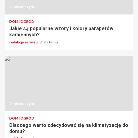
2 min odczytu
DOM I OGRÓD
Jakie są popularne wzory i kolory parapetów
kamiennych?
redakcja serwisu
2 lata temu
2 min odczytu
DOM I OGRÓD
Dlaczego warto zdecydować się na klimatyzację do
domu?