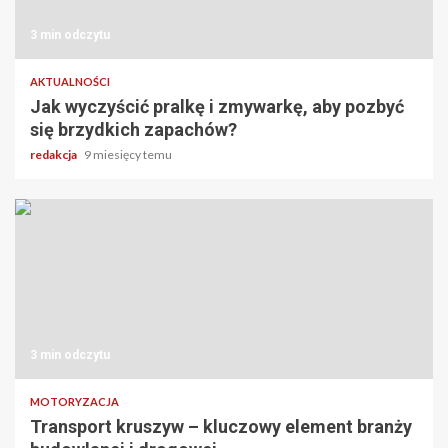
3 min odczytu
AKTUALNOŚCI
Jak wyczyścić pralkę i zmywarkę, aby pozbyć
się brzydkich zapachów?
redakcja
9 miesięcy temu
3 min odczytu
MOTORYZACJA
Transport kruszyw – kluczowy element branży