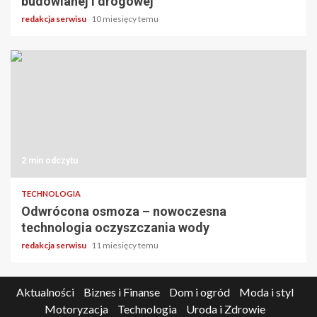
budowlanej i drogowej
redakcja serwisu
10 miesięcy temu
2 min odczytu
TECHNOLOGIA
Odwrócona osmoza – nowoczesna
technologia oczyszczania wody
redakcja serwisu
11 miesięcy temu
Aktualności
Biznes i Finanse
Dom i ogród
Moda i styl
Motoryzacja
Technologia
Uroda i Zdrowie