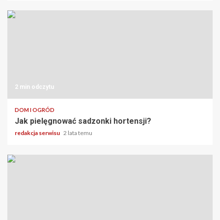
2 min odczytu
DOM I OGRÓD
Jak pielęgnować sadzonki hortensji?
redakcja serwisu
2 lata temu