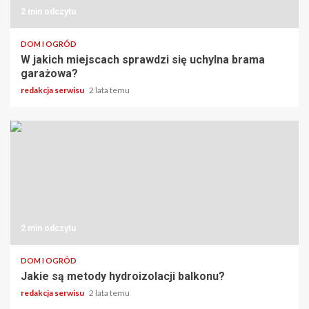
2 min odczytu
DOM I OGRÓD
W jakich miejscach sprawdzi się uchylna brama
garażowa?
redakcja serwisu
2 lata temu
2 min odczytu
DOM I OGRÓD
Jakie są metody hydroizolacji balkonu?
redakcja serwisu
2 lata temu