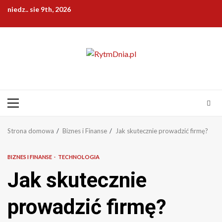
Przejdź
niedz.. sie 9th, 2026
do
treści
Menu
główne
Strona domowa
Biznes i Finanse
Jak skutecznie prowadzić firmę?
BIZNES I FINANSE
TECHNOLOGIA
Jak skutecznie
prowadzić firmę?