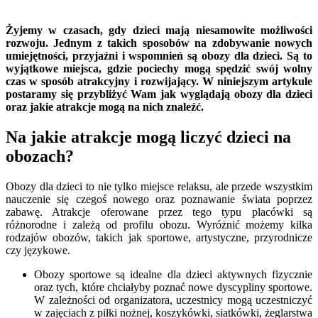
Żyjemy w czasach, gdy dzieci mają niesamowite możliwości
rozwoju. Jednym z takich sposobów na zdobywanie nowych
umiejętności, przyjaźni i wspomnień są obozy dla dzieci. Są to
wyjątkowe miejsca, gdzie pociechy mogą spędzić swój wolny
czas w sposób atrakcyjny i rozwijający. W niniejszym artykule
postaramy się przybliżyć Wam jak wyglądają obozy dla dzieci
oraz jakie atrakcje mogą na nich znaleźć.
Na jakie atrakcje mogą liczyć dzieci na
obozach?
Obozy dla dzieci to nie tylko miejsce relaksu, ale przede wszystkim
nauczenie się czegoś nowego oraz poznawanie świata poprzez
zabawę. Atrakcje oferowane przez tego typu placówki są
różnorodne i zależą od profilu obozu. Wyróżnić możemy kilka
rodzajów obozów, takich jak sportowe, artystyczne, przyrodnicze
czy językowe.
Obozy sportowe są idealne dla dzieci aktywnych fizycznie
oraz tych, które chciałyby poznać nowe dyscypliny sportowe.
W zależności od organizatora, uczestnicy mogą uczestniczyć
w zajęciach z piłki nożnej, koszykówki, siatkówki, żeglarstwa