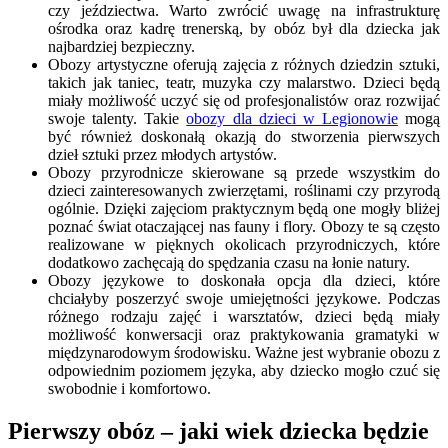
czy jeździectwa. Warto zwrócić uwagę na infrastrukturę
ośrodka oraz kadrę trenerską, by obóz był dla dziecka jak
najbardziej bezpieczny.
Obozy artystyczne oferują zajęcia z różnych dziedzin sztuki,
takich jak taniec, teatr, muzyka czy malarstwo. Dzieci będą
miały możliwość uczyć się od profesjonalistów oraz rozwijać
swoje talenty. Takie
obozy dla dzieci w Legionowie
mogą
być również doskonałą okazją do stworzenia pierwszych
dzieł sztuki przez młodych artystów.
Obozy przyrodnicze skierowane są przede wszystkim do
dzieci zainteresowanych zwierzętami, roślinami czy przyrodą
ogólnie. Dzięki zajęciom praktycznym będą one mogły bliżej
poznać świat otaczającej nas fauny i flory. Obozy te są często
realizowane w pięknych okolicach przyrodniczych, które
dodatkowo zachęcają do spędzania czasu na łonie natury.
Obozy językowe to doskonała opcja dla dzieci, które
chciałyby poszerzyć swoje umiejętności językowe. Podczas
różnego rodzaju zajęć i warsztatów, dzieci będą miały
możliwość konwersacji oraz praktykowania gramatyki w
międzynarodowym środowisku. Ważne jest wybranie obozu z
odpowiednim poziomem języka, aby dziecko mogło czuć się
swobodnie i komfortowo.
Pierwszy obóz – jaki wiek dziecka będzie