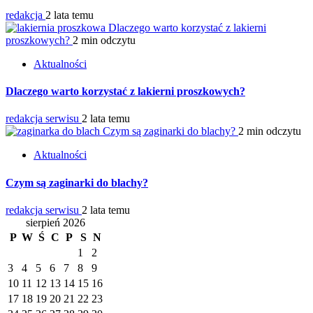
redakcja
2 lata temu
Dlaczego warto korzystać z lakierni
proszkowych?
2 min odczytu
Aktualności
Dlaczego warto korzystać z lakierni proszkowych?
redakcja serwisu
2 lata temu
Czym są zaginarki do blachy?
2 min odczytu
Aktualności
Czym są zaginarki do blachy?
redakcja serwisu
2 lata temu
sierpień 2026
P
W
Ś
C
P
S
N
1
2
3
4
5
6
7
8
9
10
11
12
13
14
15
16
17
18
19
20
21
22
23