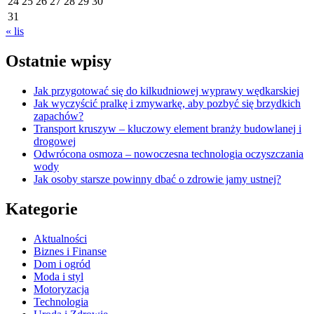
24
25
26
27
28
29
30
31
« lis
Ostatnie wpisy
Jak przygotować się do kilkudniowej wyprawy wędkarskiej
Jak wyczyścić pralkę i zmywarkę, aby pozbyć się brzydkich
zapachów?
Transport kruszyw – kluczowy element branży budowlanej i
drogowej
Odwrócona osmoza – nowoczesna technologia oczyszczania
wody
Jak osoby starsze powinny dbać o zdrowie jamy ustnej?
Kategorie
Aktualności
Biznes i Finanse
Dom i ogród
Moda i styl
Motoryzacja
Technologia