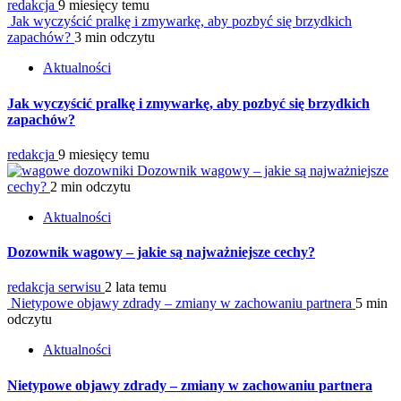
redakcja
9 miesięcy temu
Jak wyczyścić pralkę i zmywarkę, aby pozbyć się brzydkich
zapachów?
3 min odczytu
Aktualności
Jak wyczyścić pralkę i zmywarkę, aby pozbyć się brzydkich
zapachów?
redakcja
9 miesięcy temu
Dozownik wagowy – jakie są najważniejsze
cechy?
2 min odczytu
Aktualności
Dozownik wagowy – jakie są najważniejsze cechy?
redakcja serwisu
2 lata temu
Nietypowe objawy zdrady – zmiany w zachowaniu partnera
5 min
odczytu
Aktualności
Nietypowe objawy zdrady – zmiany w zachowaniu partnera