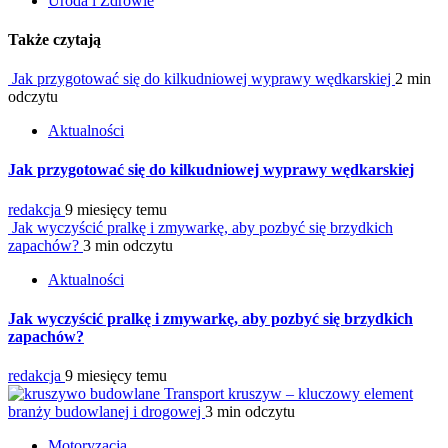
Uroda i Zdrowie
Także czytają
Jak przygotować się do kilkudniowej wyprawy wędkarskiej
2 min
odczytu
Aktualności
Jak przygotować się do kilkudniowej wyprawy wędkarskiej
redakcja
9 miesięcy temu
Jak wyczyścić pralkę i zmywarkę, aby pozbyć się brzydkich
zapachów?
3 min odczytu
Aktualności
Jak wyczyścić pralkę i zmywarkę, aby pozbyć się brzydkich
zapachów?
redakcja
9 miesięcy temu
Transport kruszyw – kluczowy element
branży budowlanej i drogowej
3 min odczytu
Motoryzacja