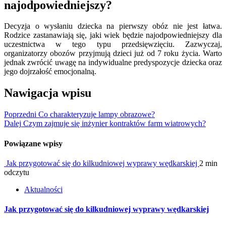
najodpowiedniejszy?
Decyzja o wysłaniu dziecka na pierwszy obóz nie jest łatwa.
Rodzice zastanawiają się, jaki wiek będzie najodpowiedniejszy dla
uczestnictwa w tego typu przedsięwzięciu. Zazwyczaj,
organizatorzy obozów przyjmują dzieci już od 7 roku życia. Warto
jednak zwrócić uwagę na indywidualne predyspozycje dziecka oraz
jego dojrzałość emocjonalną.
Nawigacja wpisu
Poprzedni
Co charakteryzuje lampy obrazowe?
Dalej
Czym zajmuje się inżynier kontraktów farm wiatrowych?
Powiązane wpisy
Jak przygotować się do kilkudniowej wyprawy wędkarskiej
2 min
odczytu
Aktualności
Jak przygotować się do kilkudniowej wyprawy wędkarskiej