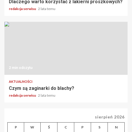
Dlaczego warto korzystać z lakierni proszkowych?
redakcja serwisu
2 lata temu
2 min odczytu
AKTUALNOŚCI
Czym są zaginarki do blachy?
redakcja serwisu
2 lata temu
sierpień 2026
P
W
Ś
C
P
S
N