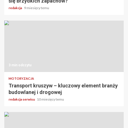
się brzydkich zapachów?
redakcja
9 miesięcy temu
3 min odczytu
MOTORYZACJA
Transport kruszyw – kluczowy element branży
budowlanej i drogowej
redakcja serwisu
10 miesięcy temu