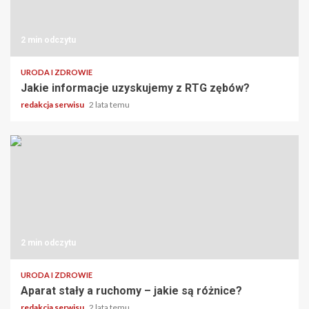
2 min odczytu
URODA I ZDROWIE
Jakie informacje uzyskujemy z RTG zębów?
redakcja serwisu
2 lata temu
2 min odczytu
URODA I ZDROWIE
Aparat stały a ruchomy – jakie są różnice?
redakcja serwisu
2 lata temu