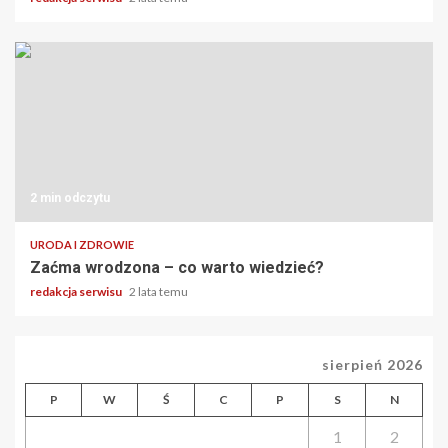
2 min odczytu
URODA I ZDROWIE
Zaćma wrodzona – co warto wiedzieć?
redakcja serwisu
2 lata temu
sierpień 2026
P
W
Ś
C
P
S
N
1
2