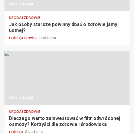
2 min odczytu
URODA I ZDROWIE
Jak osoby starsze powinny dbać o zdrowie jamy
ustnej?
redakcja serwisu
1 rok temu
5 min odczytu
URODA I ZDROWIE
Dlaczego warto zainwestować w filtr odwróconej
osmozy? Korzyści dla zdrowia i środowiska
redakcja
2 lata temu