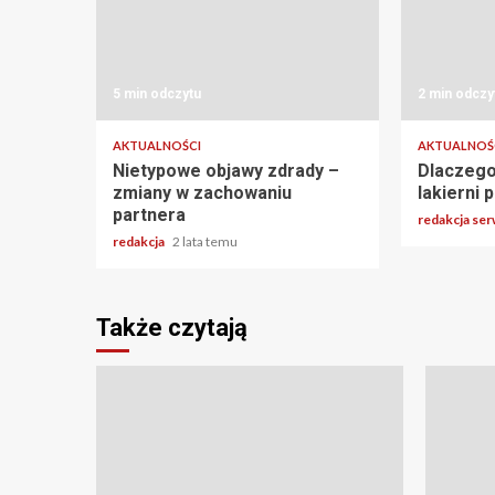
5 min odczytu
2 min odczy
AKTUALNOŚCI
AKTUALNOŚ
Nietypowe objawy zdrady –
Dlaczego
zmiany w zachowaniu
lakierni
partnera
redakcja se
redakcja
2 lata temu
Także czytają