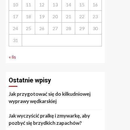
10
11
12
13
14
15
16
17
18
19
20
21
22
23
24
25
26
27
28
29
30
31
« lis
Ostatnie wpisy
Jak przygotować się do kilkudniowej
wyprawy wędkarskiej
Jak wyczyścić pralkę i zmywarkę, aby
pozbyć się brzydkich zapachów?