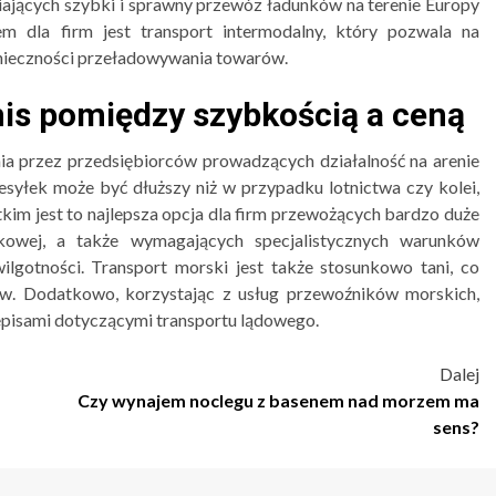
iających szybki i sprawny przewóz ładunków na terenie Europy
em dla firm jest transport intermodalny, który pozwala na
nieczności przeładowywania towarów.
is pomiędzy szybkością a ceną
ia przez przedsiębiorców prowadzących działalność na arenie
syłek może być dłuższy niż w przypadku lotnictwa czy kolei,
tkim jest to najlepsza opcja dla firm przewożących bardzo duże
stkowej, a także wymagających specjalistycznych warunków
wilgotności. Transport morski jest także stosunkowo tani, co
stw. Dodatkowo, korzystając z usług przewoźników morskich,
episami dotyczącymi transportu lądowego.
Dalej
Czy wynajem noclegu z basenem nad morzem ma
sens?