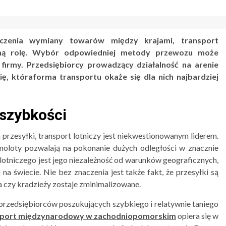
aczenia wymiany towarów między krajami, transport
ną rolę. Wybór odpowiedniej metody przewozu może
 firmy. Przedsiębiorcy prowadzący działalność na arenie
, któraforma transportu okaże się dla nich najbardziej
 szybkości
a przesyłki, transport lotniczy jest niekwestionowanym liderem.
oloty pozwalają na pokonanie dużych odległości w znacznie
otniczego jest jego niezależność od warunków geograficznych,
na świecie. Nie bez znaczenia jest także fakt, że przesyłki są
 czy kradzieży zostaje zminimalizowane.
 przedsiębiorców poszukujących szybkiego i relatywnie taniego
sport międzynarodowy w zachodniopomorskim
opiera się w