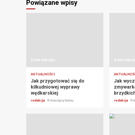
Powiązane wpisy
2 min odczytu
3 min odczy
AKTUALNOŚCI
AKTUALNOŚ
Jak przygotować się do
Jak wyczy
kilkudniowej wyprawy
zmywarkę
wędkarskiej
brzydkic
redakcja
9 miesięcy temu
redakcja
9 