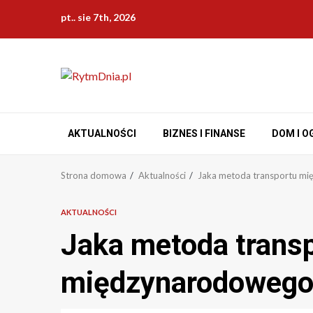
Przejdź
pt.. sie 7th, 2026
do
treści
AKTUALNOŚCI
BIZNES I FINANSE
DOM I O
Strona domowa
Aktualności
Jaka metoda transportu mi
AKTUALNOŚCI
Jaka metoda trans
międzynarodowego 