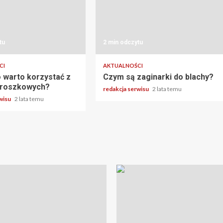
tu
2 min odczytu
CI
AKTUALNOŚCI
 warto korzystać z
Czym są zaginarki do blachy?
 proszkowych?
redakcja serwisu
2 lata temu
rwisu
2 lata temu