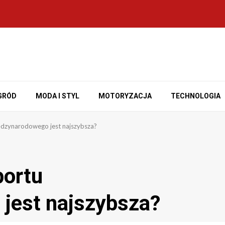
GRÓD
MODA I STYL
MOTORYZACJA
TECHNOLOGIA
ędzynarodowego jest najszybsza?
portu
jest najszybsza?