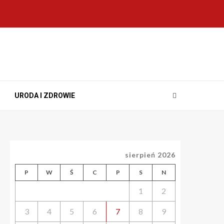
URODA I ZDROWIE
sierpień 2026
P
W
Ś
C
P
S
N
1
2
3
4
5
6
7
8
9