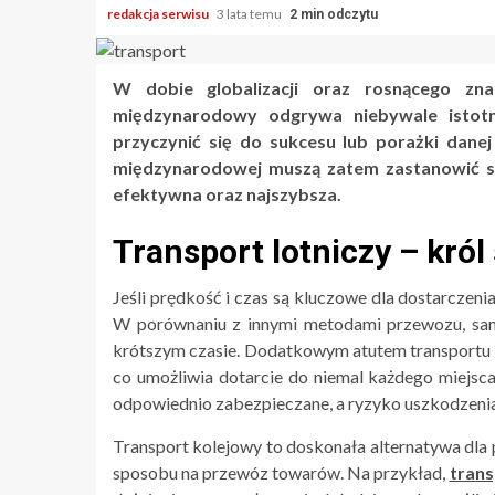
redakcja serwisu
3 lata temu
2 min odczytu
W dobie globalizacji oraz rosnącego zn
międzynarodowy odgrywa niebywale istot
przyczynić się do sukcesu lub porażki danej
międzynarodowej muszą zatem zastanowić się
efektywna oraz najszybsza.
Transport lotniczy – król
Jeśli prędkość i czas są kluczowe dla dostarczeni
W porównaniu z innymi metodami przewozu, sam
krótszym czasie. Dodatkowym atutem transportu l
co umożliwia dotarcie do niemal każdego miejsca 
odpowiednio zabezpieczane, a ryzyko uszkodzenia
Transport kolejowy to doskonała alternatywa dla
sposobu na przewóz towarów. Na przykład,
tran