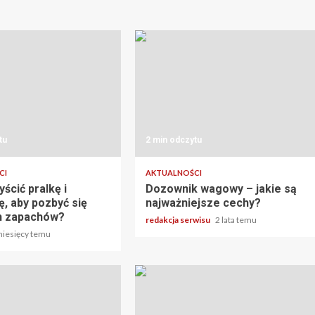
tu
2 min odczytu
CI
AKTUALNOŚCI
ścić pralkę i
Dozownik wagowy – jakie są
, aby pozbyć się
najważniejsze cechy?
h zapachów?
redakcja serwisu
2 lata temu
miesięcy temu