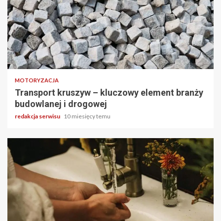
3 min odczytu
MOTORYZACJA
Transport kruszyw – kluczowy element branży
budowlanej i drogowej
redakcja serwisu
10 miesięcy temu
2 min odczytu