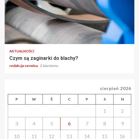
2 min odczytu
AKTUALNOŚCI
Czym są zaginarki do blachy?
redakcja serwisu
2 lata temu
sierpień 2026
P
W
Ś
C
P
S
N
1
2
3
4
5
6
7
8
9
10
11
12
13
14
15
16