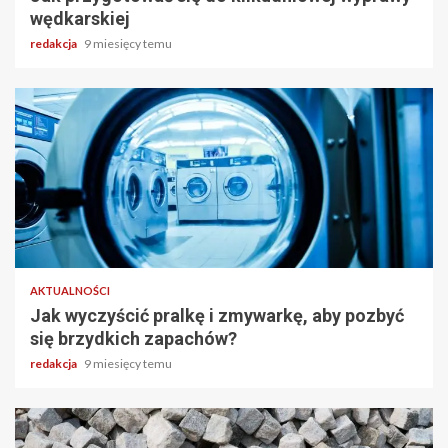
wędkarskiej
redakcja
9 miesięcy temu
3 min odczytu
AKTUALNOŚCI
Jak wyczyścić pralkę i zmywarkę, aby pozbyć
się brzydkich zapachów?
redakcja
9 miesięcy temu