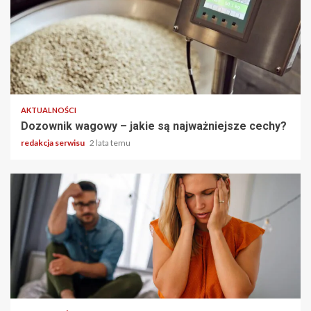
2 min odczytu
AKTUALNOŚCI
Dozownik wagowy – jakie są najważniejsze cechy?
redakcja serwisu
2 lata temu
5 min odczytu