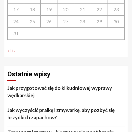
17
18
19
20
21
22
23
24
25
26
27
28
29
30
31
« lis
Ostatnie wpisy
Jak przygotować się do kilkudniowej wyprawy
wędkarskiej
Jak wyczyścić pralkę i zmywarkę, aby pozbyć się
brzydkich zapachów?