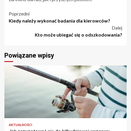
Nawigacja
Poprzedni
Kiedy należy wykonać badania dla kierowców?
wpisu
Dalej
Kto może ubiegać się o odszkodowania?
Powiązane wpisy
2 min odczytu
AKTUALNOŚCI