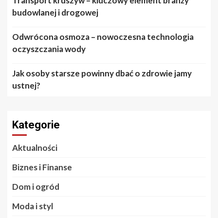
Transport kruszyw – kluczowy element branży
budowlanej i drogowej
Odwrócona osmoza – nowoczesna technologia
oczyszczania wody
Jak osoby starsze powinny dbać o zdrowie jamy
ustnej?
Kategorie
Aktualności
Biznes i Finanse
Dom i ogród
Moda i styl