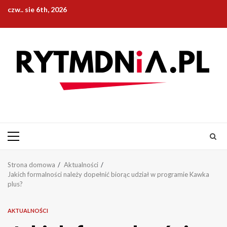
Przejdź
czw.. sie 6th, 2026
do
treści
Menu
główne
Strona domowa
Aktualności
Jakich formalności należy dopełnić biorąc udział w programie Kawka
plus?
AKTUALNOŚCI