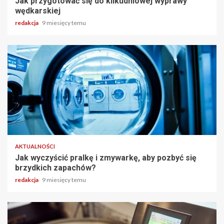
Jak przygotować się do kilkudniowej wyprawy
wędkarskiej
redakcja
9 miesięcy temu
3 min odczytu
AKTUALNOŚCI
Jak wyczyścić pralkę i zmywarkę, aby pozbyć się
brzydkich zapachów?
redakcja
9 miesięcy temu