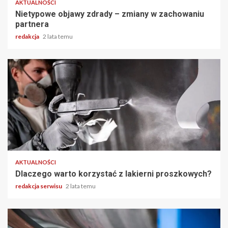
AKTUALNOŚCI
Nietypowe objawy zdrady – zmiany w zachowaniu
partnera
redakcja
2 lata temu
2 min odczytu
AKTUALNOŚCI
Dlaczego warto korzystać z lakierni proszkowych?
redakcja serwisu
2 lata temu