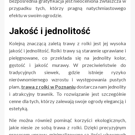
bezpośrednia gratyfikacja jest nieoceniona zwłaszcza w
przypadku tych, którzy pragną natychmiastowego
efektu w swoim ogrodzie.
Jakość i jednolitość
Kolejną znaczącą zaletą trawy z rolki jest jej wysoka
jakość i jednolitość. Rolki trawy są starannie uprawiane i
pielęgnowane, co przekłada się na jednolity kolor,
gęstość i jakość murawy. W przeciwieństwie do
tradycyjnych siewek, gdzie istnieje ryzyko
nierównomiernego wzrostu i występowania pustych
plam,
trawa z rolki w Poznaniu
dostarcza nam jednolity
i atrakcyjny trawnik. To rozwiązanie jest szczególnie
cenne dla tych, którzy zalewają swoje ogrody elegancją i
estetyką.
Nie można również pominąć korzyści ekologicznych,
jakie niesie ze sobą trawa z rolki. Dzięki precyzyjnym
procesom uprawy, minimalizowane są ilości używanych