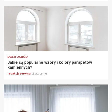
2 min odczytu
DOM I OGRÓD
Jakie są popularne wzory i kolory parapetów
kamiennych?
redakcja serwisu
2 lata temu