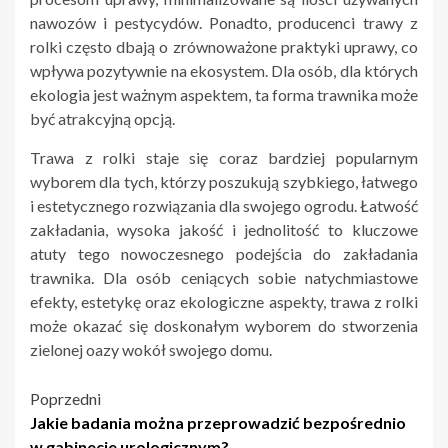
nawozów i pestycydów. Ponadto, producenci trawy z
rolki często dbają o zrównoważone praktyki uprawy, co
wpływa pozytywnie na ekosystem. Dla osób, dla których
ekologia jest ważnym aspektem, ta forma trawnika może
być atrakcyjną opcją.
Trawa z rolki staje się coraz bardziej popularnym
wyborem dla tych, którzy poszukują szybkiego, łatwego
i estetycznego rozwiązania dla swojego ogrodu. Łatwość
zakładania, wysoka jakość i jednolitość to kluczowe
atuty tego nowoczesnego podejścia do zakładania
trawnika. Dla osób ceniących sobie natychmiastowe
efekty, estetykę oraz ekologiczne aspekty, trawa z rolki
może okazać się doskonałym wyborem do stworzenia
zielonej oazy wokół swojego domu.
Nawigacja
Poprzedni
Jakie badania można przeprowadzić bezpośrednio
wpisu
w gabinecie urologicznym?