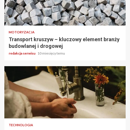
3 min odczytu
MOTORYZACJA
Transport kruszyw – kluczowy element branży
budowlanej i drogowej
redakcja serwisu
10 miesięcy temu
2 min odczytu
TECHNOLOGIA