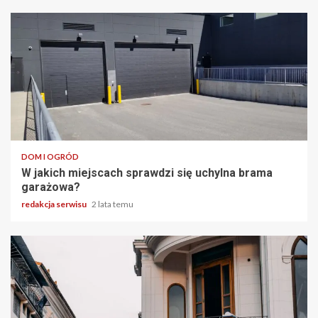
2 min odczytu
DOM I OGRÓD
W jakich miejscach sprawdzi się uchylna brama
garażowa?
redakcja serwisu
2 lata temu