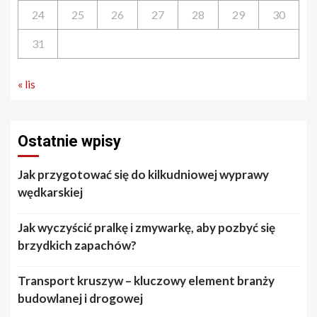
24
25
26
27
28
29
30
31
« lis
Ostatnie wpisy
Jak przygotować się do kilkudniowej wyprawy
wędkarskiej
Jak wyczyścić pralkę i zmywarkę, aby pozbyć się
brzydkich zapachów?
Transport kruszyw – kluczowy element branży
budowlanej i drogowej