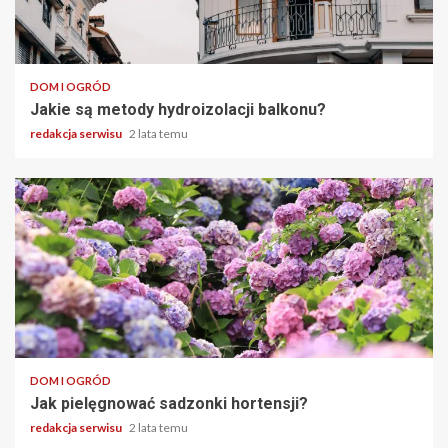
2 min odczytu
DOM I OGRÓD
Jakie są metody hydroizolacji balkonu?
redakcja serwisu
2 lata temu
2 min odczytu
DOM I OGRÓD
Jak pielęgnować sadzonki hortensji?
redakcja serwisu
2 lata temu