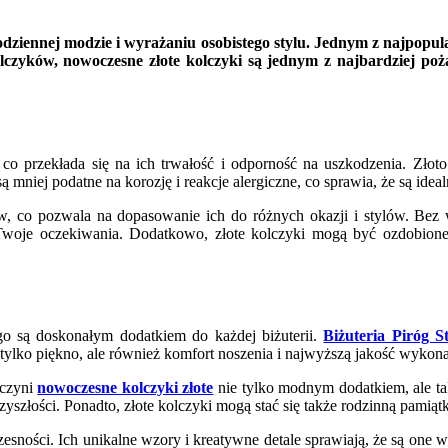
dziennej modzie i wyrażaniu osobistego stylu. Jednym z najpopular
zyków, nowoczesne złote kolczyki są jednym z najbardziej pożą
o przekłada się na ich trwałość i odporność na uszkodzenia. Złoto 
ą mniej podatne na korozję i reakcje alergiczne, co sprawia, że są idea
 co pozwala na dopasowanie ich do różnych okazji i stylów. Bez wz
ą Twoje oczekiwania. Dodatkowo, złote kolczyki mogą być ozdobione
ego są doskonałym dodatkiem do każdej biżuterii.
Biżuteria Piróg St
tylko piękno, ale również komfort noszenia i najwyższą jakość wykona
 czyni
nowoczesne kolczyki złote
nie tylko modnym dodatkiem, ale tak
rzyszłości. Ponadto, złote kolczyki mogą stać się także rodzinną pamią
esności. Ich unikalne wzory i kreatywne detale sprawiają, że są one w