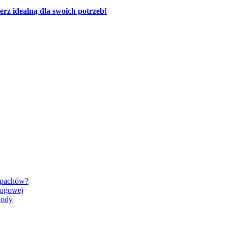
rz idealną dla swoich potrzeb!
zapachów?
rogowej
wody