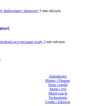
ży budowlanej i drogowej
3 min odczytu
ogowej
hnologia oczyszczania wody
2 min odczytu
y
Aktualności
Biznes i Finanse
Dom i ogród
Moda i styl
Motoryzacja
Technologia
Uroda i Zdrowie