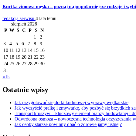
Kurtka zimowa męska – poznaj najpopularniejsze rodzaje i wybie
redakcja serwisu
4 lata temu
sierpień 2026
P
W
Ś
C
P
S
N
1
2
3
4
5
6
7
8
9
10
11
12
13
14
15
16
17
18
19
20
21
22
23
24
25
26
27
28
29
30
31
« lis
Ostatnie wpisy
Jak przygotować się do kilkudniowej wyprawy wędkarskiej
Jak wyczyścić pralkę i zmywarkę, aby pozbyć się brzydkich 
Transport kruszyw – kluczowy element branży budowlanej i d
Odwrócona osmoza – nowoczesna technologia oczyszczania 
Jak osoby starsze powinny dbać o zdrowie jamy ustnej?