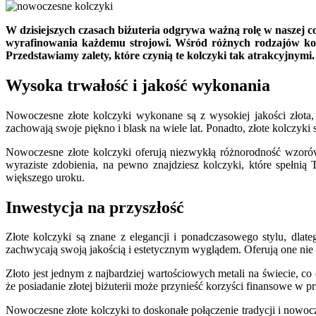
W dzisiejszych czasach biżuteria odgrywa ważną rolę w naszej co
wyrafinowania każdemu strojowi. Wśród różnych rodzajów kolc
Przedstawiamy zalety, które czynią te kolczyki tak atrakcyjnymi.
Wysoka trwałość i jakość wykonania
Nowoczesne złote kolczyki wykonane są z wysokiej jakości złota, c
zachowają swoje piękno i blask na wiele lat. Ponadto, złote kolczyki s
Nowoczesne złote kolczyki oferują niezwykłą różnorodność wzorów,
wyraziste zdobienia, na pewno znajdziesz kolczyki, które spełni
większego uroku.
Inwestycja na przyszłość
Złote kolczyki są znane z elegancji i ponadczasowego stylu, dlat
zachwycają swoją jakością i estetycznym wyglądem. Oferują one nie 
Złoto jest jednym z najbardziej wartościowych metali na świecie, co
że posiadanie złotej biżuterii może przynieść korzyści finansowe w p
Nowoczesne złote kolczyki to doskonałe połączenie tradycji i nowocz