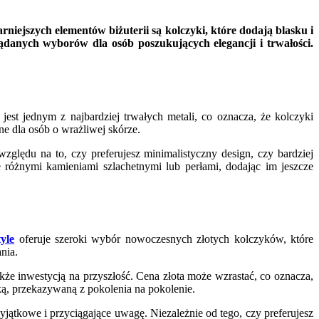
niejszych elementów biżuterii są kolczyki, które dodają blasku i
danych wyborów dla osób poszukujących elegancji i trwałości.
jest jednym z najbardziej trwałych metali, co oznacza, że kolczyki
lne dla osób o wrażliwej skórze.
ględu na to, czy preferujesz minimalistyczny design, czy bardziej
 różnymi kamieniami szlachetnymi lub perłami, dodając im jeszcze
yle
oferuje szeroki wybór nowoczesnych złotych kolczyków, które
nia.
że inwestycją na przyszłość. Cena złota może wzrastać, co oznacza,
tką, przekazywaną z pokolenia na pokolenie.
yjątkowe i przyciągające uwagę. Niezależnie od tego, czy preferujesz