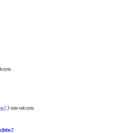
dczytu
hów?
3 min odczytu
pachów?