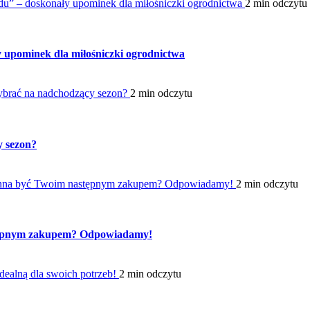
du” – doskonały upominek dla miłośniczki ogrodnictwa
2 min odczytu
 upominek dla miłośniczki ogrodnictwa
ybrać na nadchodzący sezon?
2 min odczytu
y sezon?
inna być Twoim następnym zakupem? Odpowiadamy!
2 min odczytu
tępnym zakupem? Odpowiadamy!
dealną dla swoich potrzeb!
2 min odczytu