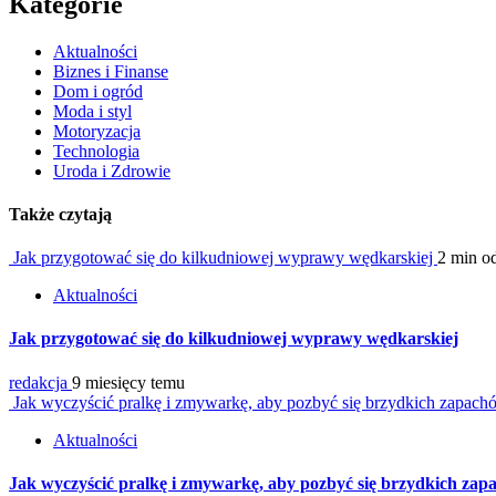
Kategorie
Aktualności
Biznes i Finanse
Dom i ogród
Moda i styl
Motoryzacja
Technologia
Uroda i Zdrowie
Także czytają
Jak przygotować się do kilkudniowej wyprawy wędkarskiej
2 min o
Aktualności
Jak przygotować się do kilkudniowej wyprawy wędkarskiej
redakcja
9 miesięcy temu
Jak wyczyścić pralkę i zmywarkę, aby pozbyć się brzydkich zapac
Aktualności
Jak wyczyścić pralkę i zmywarkę, aby pozbyć się brzydkich za