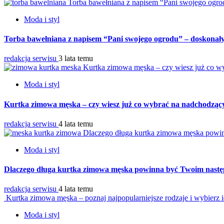
Torba bawełniana z napisem “Pani swojego ogro
Moda i styl
Torba bawełniana z napisem “Pani swojego ogrodu” – doskonały
redakcja serwisu
3 lata temu
Kurtka zimowa męska – czy wiesz już co w
Moda i styl
Kurtka zimowa męska – czy wiesz już co wybrać na nadchodząc
redakcja serwisu
4 lata temu
Dlaczego długa kurtka zimowa męska pow
Moda i styl
Dlaczego długa kurtka zimowa męska powinna być Twoim nas
redakcja serwisu
4 lata temu
Kurtka zimowa męska – poznaj najpopularniejsze rodzaje i wybierz i
Moda i styl