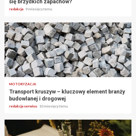
się brzydkich zapachów?
redakcja
9 miesięcy temu
3 min odczytu
MOTORYZACJA
Transport kruszyw – kluczowy element branży
budowlanej i drogowej
redakcja serwisu
10 miesięcy temu