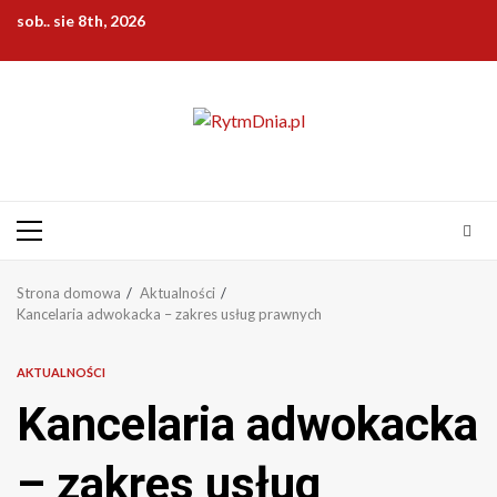
Przejdź
sob.. sie 8th, 2026
do
treści
Menu
główne
Strona domowa
Aktualności
Kancelaria adwokacka – zakres usług prawnych
AKTUALNOŚCI
Kancelaria adwokacka
– zakres usług