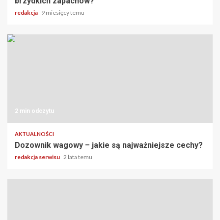
brzydkich zapachów?
redakcja
9 miesięcy temu
2 min odczytu
AKTUALNOŚCI
Dozownik wagowy – jakie są najważniejsze cechy?
redakcja serwisu
2 lata temu