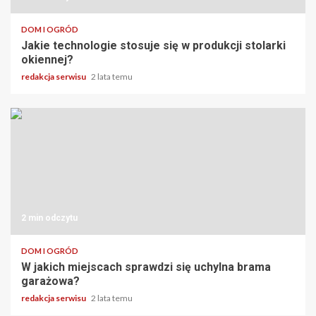
DOM I OGRÓD
Jakie technologie stosuje się w produkcji stolarki
okiennej?
redakcja serwisu
2 lata temu
2 min odczytu
DOM I OGRÓD
W jakich miejscach sprawdzi się uchylna brama
garażowa?
redakcja serwisu
2 lata temu