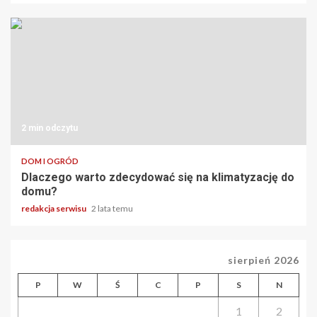
2 min odczytu
DOM I OGRÓD
Dlaczego warto zdecydować się na klimatyzację do
domu?
redakcja serwisu
2 lata temu
sierpień 2026
P
W
Ś
C
P
S
N
1
2