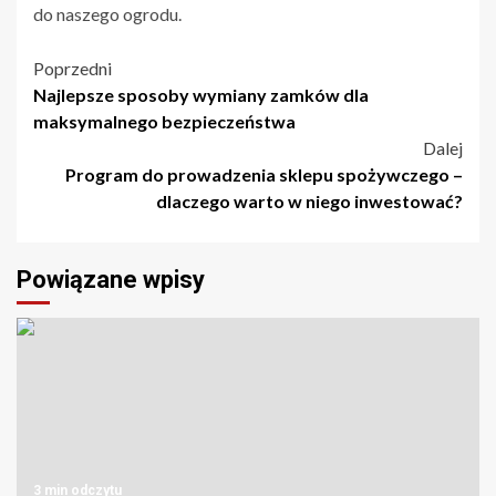
do naszego ogrodu.
Nawigacja
Poprzedni
Najlepsze sposoby wymiany zamków dla
wpisu
maksymalnego bezpieczeństwa
Dalej
Program do prowadzenia sklepu spożywczego –
dlaczego warto w niego inwestować?
Powiązane wpisy
3 min odczytu