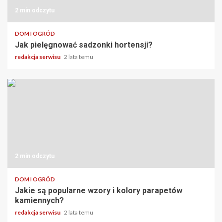
2 min odczytu
DOM I OGRÓD
Jak pielęgnować sadzonki hortensji?
redakcja serwisu
2 lata temu
2 min odczytu
DOM I OGRÓD
Jakie są popularne wzory i kolory parapetów
kamiennych?
redakcja serwisu
2 lata temu