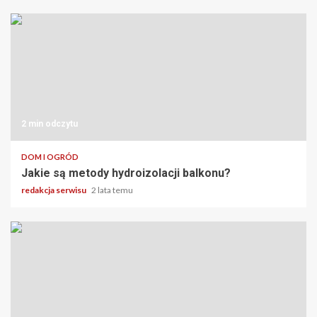
2 min odczytu
DOM I OGRÓD
Jakie są metody hydroizolacji balkonu?
redakcja serwisu
2 lata temu