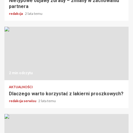
Nietypowe objawy zdrady – zmiany w zachowaniu
partnera
redakcja
2 lata temu
2 min odczytu
AKTUALNOŚCI
Dlaczego warto korzystać z lakierni proszkowych?
redakcja serwisu
2 lata temu