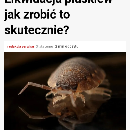
jak zrobić to
skutecznie?
redakcja serwisu
3 lata temu
2 min odczytu