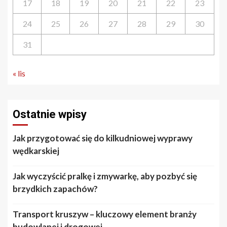
17
18
19
20
21
22
23
24
25
26
27
28
29
30
31
« lis
Ostatnie wpisy
Jak przygotować się do kilkudniowej wyprawy
wędkarskiej
Jak wyczyścić pralkę i zmywarkę, aby pozbyć się
brzydkich zapachów?
Transport kruszyw – kluczowy element branży
budowlanej i drogowej