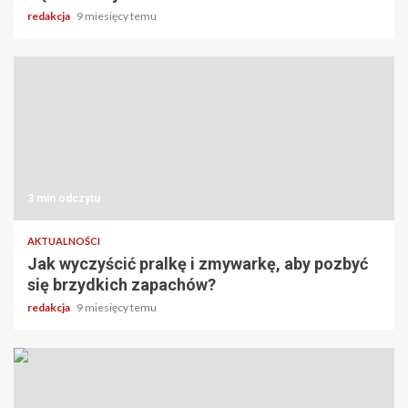
redakcja
9 miesięcy temu
3 min odczytu
AKTUALNOŚCI
Jak wyczyścić pralkę i zmywarkę, aby pozbyć
się brzydkich zapachów?
redakcja
9 miesięcy temu