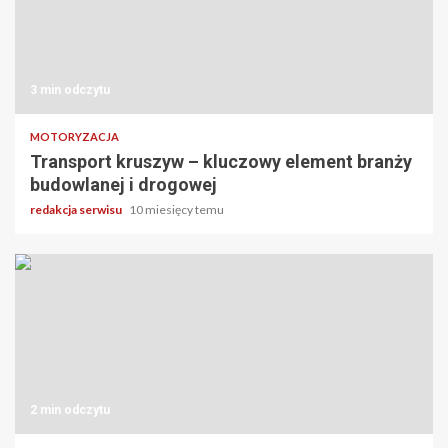
3 min odczytu
MOTORYZACJA
Transport kruszyw – kluczowy element branży
budowlanej i drogowej
redakcja serwisu
10 miesięcy temu
2 min odczytu