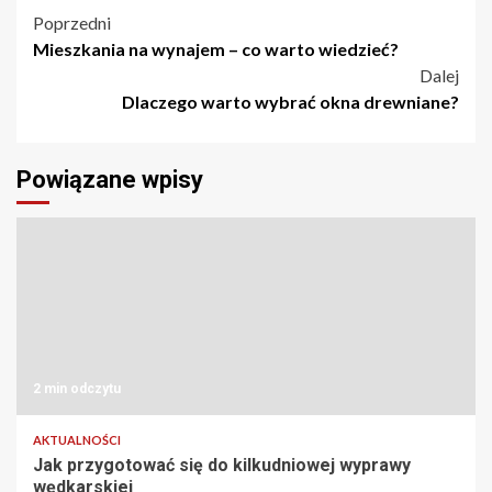
Nawigacja
Poprzedni
Mieszkania na wynajem – co warto wiedzieć?
wpisu
Dalej
Dlaczego warto wybrać okna drewniane?
Powiązane wpisy
2 min odczytu
AKTUALNOŚCI
Jak przygotować się do kilkudniowej wyprawy
wędkarskiej