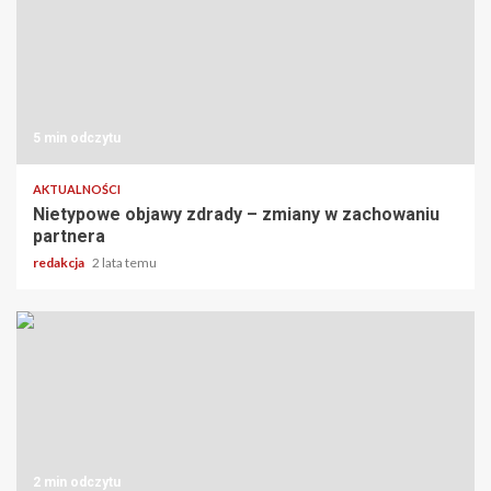
5 min odczytu
AKTUALNOŚCI
Nietypowe objawy zdrady – zmiany w zachowaniu
partnera
redakcja
2 lata temu
2 min odczytu