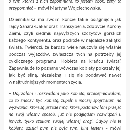
o tym któraś z nich zapomniała, to jestem obok, żeby to
przypomnieć –
mówi Martyna Wojciechowska.
Dziennikarka ma swoim koncie takie osiągnięcia jak
rajdy Sahara-Dakar oraz Transsyberia, zdobycie Korony
Ziemi, czyli siedmiu najwyższych szczytów górskich
każdego kontynentu, oraz podróże w najdalsze zakątki
świata. Twierdzi, że bardzo wiele nauczyła się właśnie
podczas wyjazdów, zwłaszcza tych na potrzeby jej
cyklicznego programu „Kobieta na krańcu świata”.
Zapewnia, że to poznane wówczas kobiety pokazały jej,
jak być silną, niezależną i się nie poddawać nawet
w najtrudniejszych momentach życia.
– Dojrzałam i rozkwitłam jako kobieta, przedefiniowałam,
co to znaczy być kobietą, zupełnie inaczej spojrzałam na
wyzwania, które są przede mną, które postanowiłam przejść
na swój własny sposób, już nie podglądam rozwiązań u
innych, tylko szukam swojej własnej drogi. Gdyby nie te
kobiety, dzisiaj bym nie była tym, kim jestem –
mówi