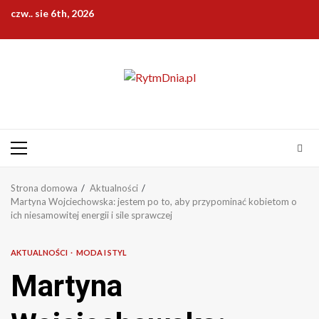
Przejdź
czw.. sie 6th, 2026
do
treści
Menu
główne
Strona domowa
Aktualności
Martyna Wojciechowska: jestem po to, aby przypominać kobietom o
ich niesamowitej energii i sile sprawczej
AKTUALNOŚCI
MODA I STYL
Martyna