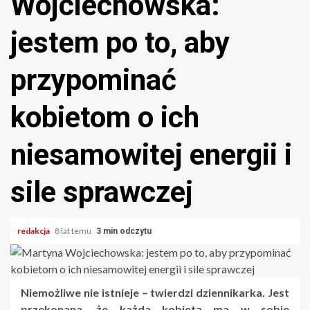
Wojciechowska:
jestem po to, aby
przypominać
kobietom o ich
niesamowitej energii i
sile sprawczej
redakcja
8 lat temu
3 min odczytu
Niemożliwe nie istnieje
–
twierdzi dziennikarka. Jest
przekonana, że każda kobieta ma w sobie