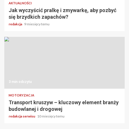
AKTUALNOŚCI
Jak wyczyścić pralkę i zmywarkę, aby pozbyć
się brzydkich zapachów?
redakcja
9 miesięcy temu
3 min odczytu
MOTORYZACJA
Transport kruszyw – kluczowy element branży
budowlanej i drogowej
redakcja serwisu
10 miesięcy temu