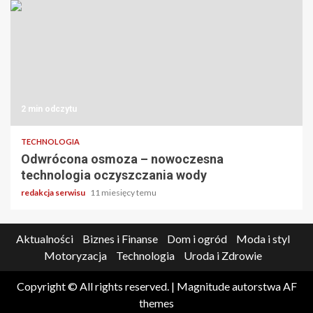
2 min odczytu
TECHNOLOGIA
Odwrócona osmoza – nowoczesna
technologia oczyszczania wody
redakcja serwisu
11 miesięcy temu
Aktualności
Biznes i Finanse
Dom i ogród
Moda i styl
Motoryzacja
Technologia
Uroda i Zdrowie
Copyright © All rights reserved.
|
Magnitude
autorstwa AF
themes