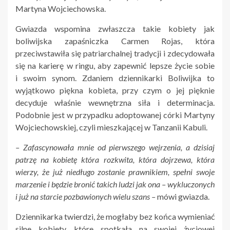
Martyna Wojciechowska.
Gwiazda wspomina zwłaszcza takie kobiety jak
boliwijska zapaśniczka Carmen Rojas, która
przeciwstawiła się patriarchalnej tradycji i zdecydowała
się na karierę w ringu, aby zapewnić lepsze życie sobie
i swoim synom. Zdaniem dziennikarki Boliwijka to
wyjątkowo piękna kobieta, przy czym o jej pięknie
decyduje właśnie wewnętrzna siła i determinacja.
Podobnie jest w przypadku adoptowanej córki Martyny
Wojciechowskiej, czyli mieszkającej w Tanzanii Kabuli.
– Zafascynowała mnie od pierwszego wejrzenia, a dzisiaj
patrzę na kobietę która rozkwita, która dojrzewa, która
wierzy, że już niedługo zostanie prawnikiem, spełni swoje
marzenie i będzie bronić takich ludzi jak ona – wykluczonych
i już na starcie pozbawionych wielu szans –
mówi gwiazda.
Dziennikarka twierdzi, że mogłaby bez końca wymieniać
silne kobiety, które spotkała na swojej życiowej