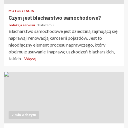
MOTORYZACJA
Czym jest blacharstwo samochodowe?
redakcja serwisu
3 lata temu
Blacharstwo samochodowe jest dziedziną zajmującą się
naprawą i renowacją karoserii pojazdów. Jest to
nieodłączny element procesu naprawczego, który
obejmuje usuwanie i naprawę uszkodzeń blacharskich,
takich...
Więcej
2 min odczytu