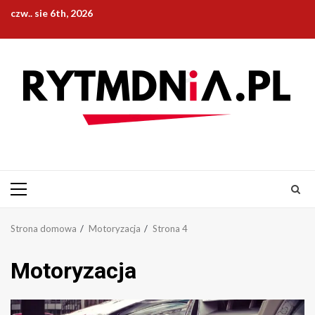
Przejdź
czw.. sie 6th, 2026
do
treści
Menu
główne
Strona domowa
Motoryzacja
Strona 4
Motoryzacja