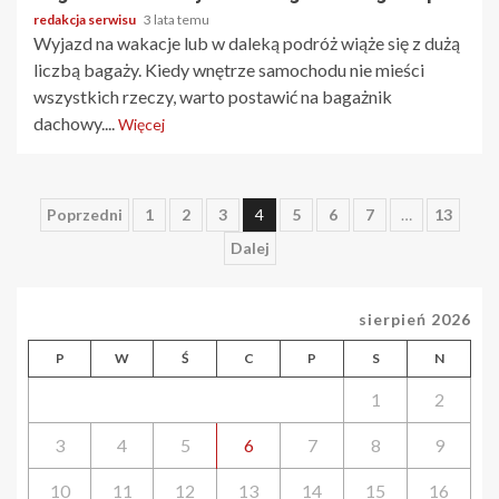
redakcja serwisu
3 lata temu
Wyjazd na wakacje lub w daleką podróż wiąże się z dużą
liczbą bagaży. Kiedy wnętrze samochodu nie mieści
wszystkich rzeczy, warto postawić na bagażnik
dachowy....
Więcej
Stronicowanie
Poprzedni
1
2
3
4
5
6
7
…
13
Dalej
wpisów
sierpień 2026
P
W
Ś
C
P
S
N
1
2
3
4
5
6
7
8
9
10
11
12
13
14
15
16