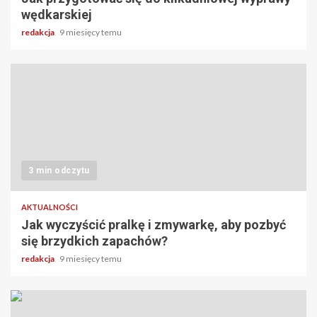
wędkarskiej
redakcja
9 miesięcy temu
3 min odczytu
AKTUALNOŚCI
Jak wyczyścić pralkę i zmywarkę, aby pozbyć
się brzydkich zapachów?
redakcja
9 miesięcy temu