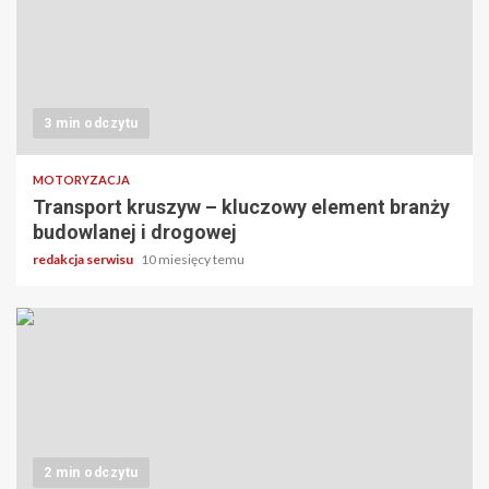
3 min odczytu
MOTORYZACJA
Transport kruszyw – kluczowy element branży
budowlanej i drogowej
redakcja serwisu
10 miesięcy temu
2 min odczytu