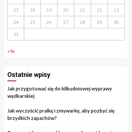
17
18
19
20
21
22
23
24
25
26
27
28
29
30
31
« lis
Ostatnie wpisy
Jak przygotować się do kilkudniowej wyprawy
wędkarskiej
Jak wyczyścić pralkę i zmywarkę, aby pozbyć się
brzydkich zapachów?