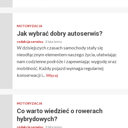
MOTORYZACJA
Jak wybrać dobry autoserwis?
redakcja serwisu
3 lata temu
W dzisiejszych czasach samochody stały się
nieodłącznym elementem naszego życia, ułatwiając
nam codzienne podróże i zapewniając wygodę oraz
mobilność. Każdy pojazd wymaga regularnej
konserwacji i...
Więcej
MOTORYZACJA
Co warto wiedzieć o rowerach
hybrydowych?
redakcja serwisu
3 lata temu