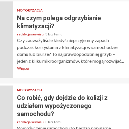
MOTORYZACJA
Na czym polega odgrzybianie
klimatyzacji?
redakcja serwisu
3 lata temu
Czy zauważyliście kiedyś nieprzyjemny zapach
podczas korzystania z klimatyzacji w samochodzie,
domu lub biurze? To najprawdopodobniej grzyb –
jeden z kilku mikroorganizmów, które mogą rozwijać...
Więcej
MOTORYZACJA
Co robić, gdy dojdzie do kolizji z
udziałem wypożyczonego
samochodu?
redakcja serwisu
3 lata temu
Wypożyczenie samochodu to bardzo popularne