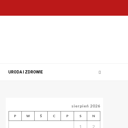
URODA I ZDROWIE
sierpień 2026
P
W
Ś
C
P
S
N
1
2