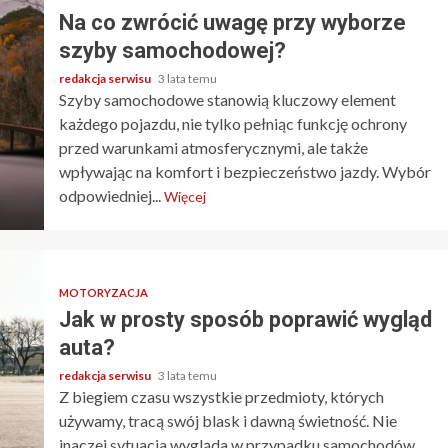
Na co zwrócić uwagę przy wyborze
szyby samochodowej?
redakcja serwisu
3 lata temu
Szyby samochodowe stanowią kluczowy element
każdego pojazdu, nie tylko pełniąc funkcję ochrony
przed warunkami atmosferycznymi, ale także
wpływając na komfort i bezpieczeństwo jazdy. Wybór
odpowiedniej...
Więcej
MOTORYZACJA
Jak w prosty sposób poprawić wygląd
auta?
redakcja serwisu
3 lata temu
Z biegiem czasu wszystkie przedmioty, których
używamy, tracą swój blask i dawną świetność. Nie
inaczej sytuacja wygląda w przypadku samochodów.