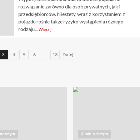
rozwiązanie zarówno dla osób prywatnych, jak i
przedsiębiorców. Niestety, wraz z korzystaniem z
pojazdu rośnie także ryzyko wystąpienia różnego
rodzaju...
Więcej
nie
3
4
5
6
…
13
Dalej
 odczytu
3 min odczytu