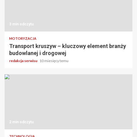
3 min odczytu
MOTORYZACJA
Transport kruszyw – kluczowy element branży
budowlanej i drogowej
redakcja serwisu
10 miesięcy temu
2 min odczytu
TECHNOLOGIA