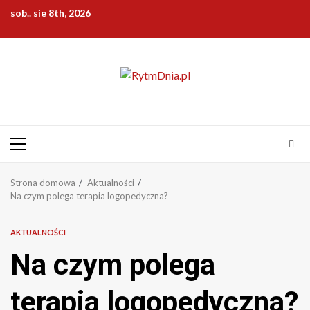
Przejdź
sob.. sie 8th, 2026
do
treści
Menu
główne
Strona domowa
Aktualności
Na czym polega terapia logopedyczna?
AKTUALNOŚCI
Na czym polega
terapia logopedyczna?