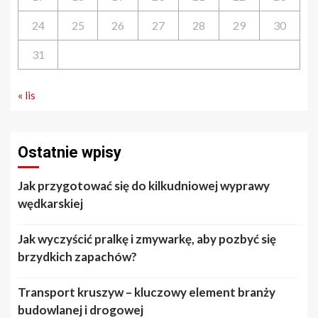
24
25
26
27
28
29
30
31
« lis
Ostatnie wpisy
Jak przygotować się do kilkudniowej wyprawy
wędkarskiej
Jak wyczyścić pralkę i zmywarkę, aby pozbyć się
brzydkich zapachów?
Transport kruszyw – kluczowy element branży
budowlanej i drogowej