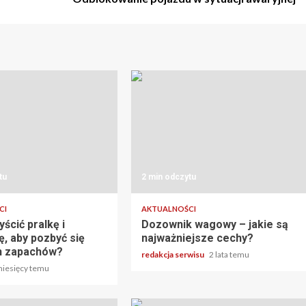
tu
2 min odczytu
CI
AKTUALNOŚCI
ścić pralkę i
Dozownik wagowy – jakie są
, aby pozbyć się
najważniejsze cechy?
h zapachów?
redakcja serwisu
2 lata temu
miesięcy temu