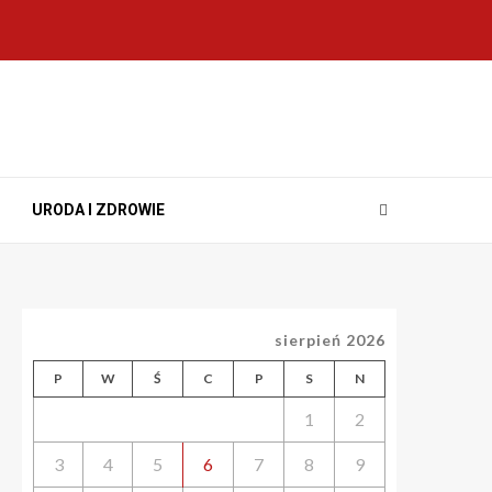
URODA I ZDROWIE
sierpień 2026
P
W
Ś
C
P
S
N
1
2
3
4
5
6
7
8
9