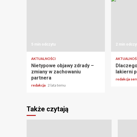
5 min odczytu
2 min odczy
AKTUALNOŚCI
AKTUALNOŚ
Nietypowe objawy zdrady –
Dlaczego
zmiany w zachowaniu
lakierni
partnera
redakcja se
redakcja
2 lata temu
Także czytają