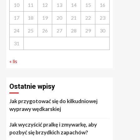
10
11
12
13
14
15
16
17
18
19
20
21
22
23
24
25
26
27
28
29
30
31
« lis
Ostatnie wpisy
Jak przygotować się do kilkudniowej
wyprawy wędkarskiej
Jak wyczyścić pralkę i zmywarkę, aby
pozbyć się brzydkich zapachów?