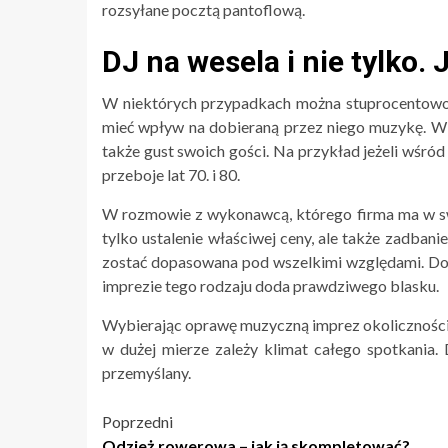
rozsyłane pocztą pantoflową.
DJ na wesela i nie tylko
W niektórych przypadkach można stuprocentowo o
mieć wpływ na dobieraną przez niego muzykę. Wi
także gust swoich gości. Na przykład jeżeli wśród 
przeboje lat 70. i 80.
W rozmowie z wykonawcą, którego firma ma w sw
tylko ustalenie właściwej ceny, ale także zadban
zostać dopasowana pod wszelkimi względami. Doty
imprezie tego rodzaju doda prawdziwego blasku.
Wybierając oprawę muzyczną imprez okoliczności
w dużej mierze zależy klimat całego spotkania. 
przemyślany.
Nawigacja
Poprzedni
Odzież rowerowa – jak ją skompletować?