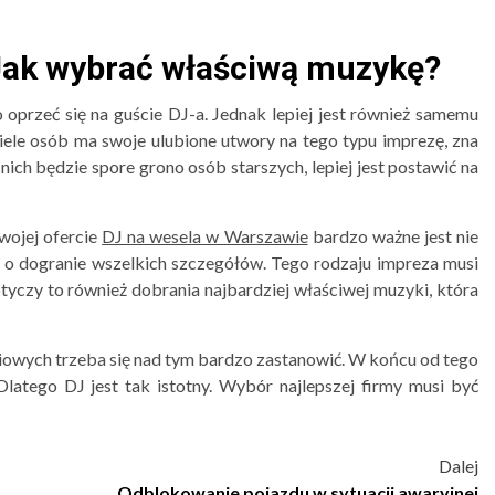
. Jak wybrać właściwą muzykę?
przeć się na guście DJ-a. Jednak lepiej jest również samemu
ele osób ma swoje ulubione utwory na tego typu imprezę, zna
nich będzie spore grono osób starszych, lepiej jest postawić na
ojej ofercie
DJ na wesela w Warszawie
bardzo ważne jest nie
ie o dogranie wszelkich szczegółów. Tego rodzaju impreza musi
czy to również dobrania najbardziej właściwej muzyki, która
owych trzeba się nad tym bardzo zastanowić. W końcu od tego
Dlatego DJ jest tak istotny. Wybór najlepszej firmy musi być
Dalej
Odblokowanie pojazdu w sytuacji awaryjnej