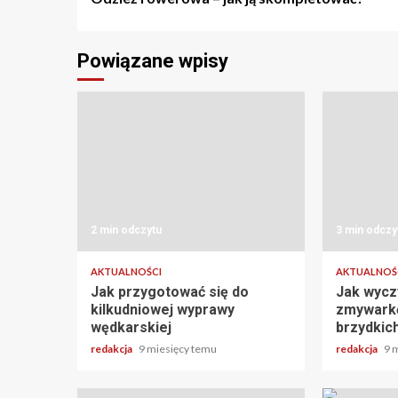
wpisu
Powiązane wpisy
2 min odczytu
3 min odczy
AKTUALNOŚCI
AKTUALNOŚ
Jak przygotować się do
Jak wyczy
kilkudniowej wyprawy
zmywarkę
wędkarskiej
brzydkic
redakcja
9 miesięcy temu
redakcja
9 