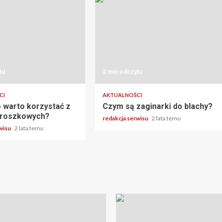
tu
2 min odczytu
CI
AKTUALNOŚCI
 warto korzystać z
Czym są zaginarki do blachy?
 proszkowych?
redakcja serwisu
2 lata temu
rwisu
2 lata temu