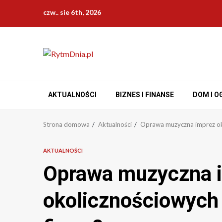
Przejdź
czw.. sie 6th, 2026
do
treści
AKTUALNOŚCI
BIZNES I FINANSE
DOM I O
Strona domowa
Aktualności
Oprawa muzyczna imprez oko
AKTUALNOŚCI
Oprawa muzyczna 
okolicznościowych 