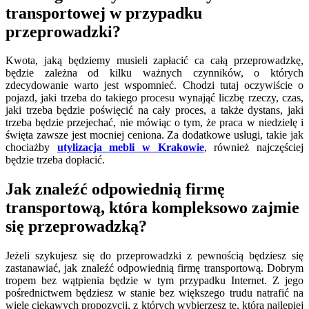
transportowej w przypadku
przeprowadzki?
Kwota, jaką będziemy musieli zapłacić ca całą przeprowadzkę,
będzie zależna od kilku ważnych czynników, o których
zdecydowanie warto jest wspomnieć. Chodzi tutaj oczywiście o
pojazd, jaki trzeba do takiego procesu wynająć liczbę rzeczy, czas,
jaki trzeba będzie poświęcić na cały proces, a także dystans, jaki
trzeba będzie przejechać, nie mówiąc o tym, że praca w niedzielę i
święta zawsze jest mocniej ceniona. Za dodatkowe usługi, takie jak
chociażby
utylizacja mebli w Krakowie
, również najczęściej
będzie trzeba dopłacić.
Jak znaleźć odpowiednią firmę
transportową, która kompleksowo zajmie
się przeprowadzką?
Jeżeli szykujesz się do przeprowadzki z pewnością będziesz się
zastanawiać, jak znaleźć odpowiednią firmę transportową. Dobrym
tropem bez wątpienia będzie w tym przypadku Internet. Z jego
pośrednictwem będziesz w stanie bez większego trudu natrafić na
wiele ciekawych propozycji, z których wybierzesz tę, która najlepiej