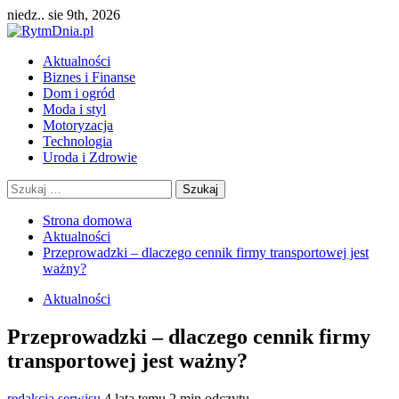
Przejdź
niedz.. sie 9th, 2026
do
treści
Menu
Aktualności
główne
Biznes i Finanse
Dom i ogród
Moda i styl
Motoryzacja
Technologia
Uroda i Zdrowie
Szukaj:
Strona domowa
Aktualności
Przeprowadzki – dlaczego cennik firmy transportowej jest
ważny?
Aktualności
Przeprowadzki – dlaczego cennik firmy
transportowej jest ważny?
redakcja serwisu
4 lata temu
2 min odczytu