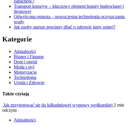
zapachów?
Transport kruszyw – kluczowy element branży budowlanej i
drogowej
Odwrócona osmoza – nowoczesna technologia oczyszczania
wody
Jak osoby starsze powinny dbać o zdrowie jamy ustnej?
Kategorie
Aktualności
Biznes i Finanse
Dom i ogród
Moda i styl
Motoryzacja
Technologia
Uroda i Zdrowie
Także czytają
Jak przygotować się do kilkudniowej wyprawy wędkarskiej
2 min
odczytu
Aktualności