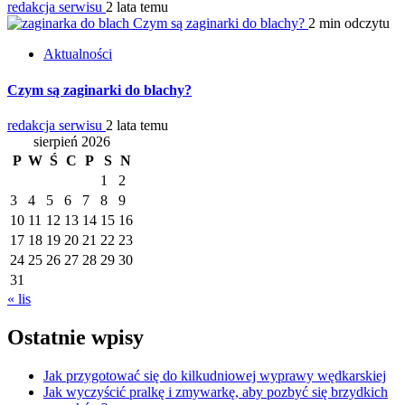
redakcja serwisu
2 lata temu
Czym są zaginarki do blachy?
2 min odczytu
Aktualności
Czym są zaginarki do blachy?
redakcja serwisu
2 lata temu
sierpień 2026
P
W
Ś
C
P
S
N
1
2
3
4
5
6
7
8
9
10
11
12
13
14
15
16
17
18
19
20
21
22
23
24
25
26
27
28
29
30
31
« lis
Ostatnie wpisy
Jak przygotować się do kilkudniowej wyprawy wędkarskiej
Jak wyczyścić pralkę i zmywarkę, aby pozbyć się brzydkich