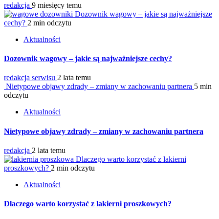
redakcja
9 miesięcy temu
Dozownik wagowy – jakie są najważniejsze
cechy?
2 min odczytu
Aktualności
Dozownik wagowy – jakie są najważniejsze cechy?
redakcja serwisu
2 lata temu
Nietypowe objawy zdrady – zmiany w zachowaniu partnera
5 min
odczytu
Aktualności
Nietypowe objawy zdrady – zmiany w zachowaniu partnera
redakcja
2 lata temu
Dlaczego warto korzystać z lakierni
proszkowych?
2 min odczytu
Aktualności
Dlaczego warto korzystać z lakierni proszkowych?