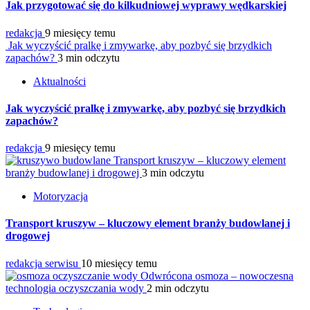
Jak przygotować się do kilkudniowej wyprawy wędkarskiej
redakcja
9 miesięcy temu
Jak wyczyścić pralkę i zmywarkę, aby pozbyć się brzydkich
zapachów?
3 min odczytu
Aktualności
Jak wyczyścić pralkę i zmywarkę, aby pozbyć się brzydkich
zapachów?
redakcja
9 miesięcy temu
Transport kruszyw – kluczowy element
branży budowlanej i drogowej
3 min odczytu
Motoryzacja
Transport kruszyw – kluczowy element branży budowlanej i
drogowej
redakcja serwisu
10 miesięcy temu
Odwrócona osmoza – nowoczesna
technologia oczyszczania wody
2 min odczytu