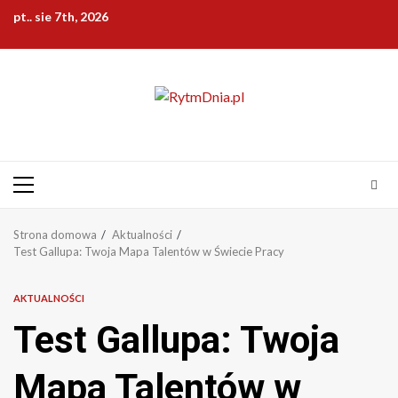
Przejdź
pt.. sie 7th, 2026
do
treści
Menu
główne
Strona domowa
Aktualności
Test Gallupa: Twoja Mapa Talentów w Świecie Pracy
AKTUALNOŚCI
Test Gallupa: Twoja
Mapa Talentów w