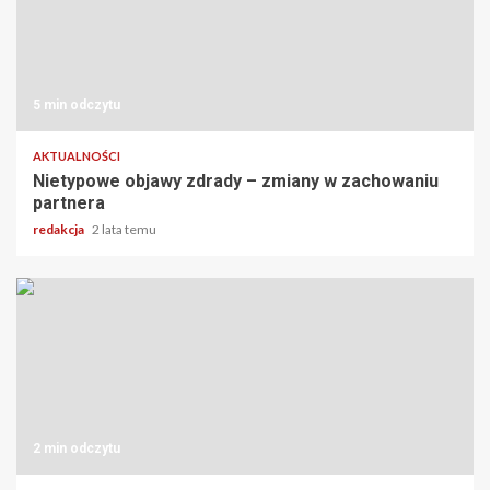
5 min odczytu
AKTUALNOŚCI
Nietypowe objawy zdrady – zmiany w zachowaniu
partnera
redakcja
2 lata temu
2 min odczytu