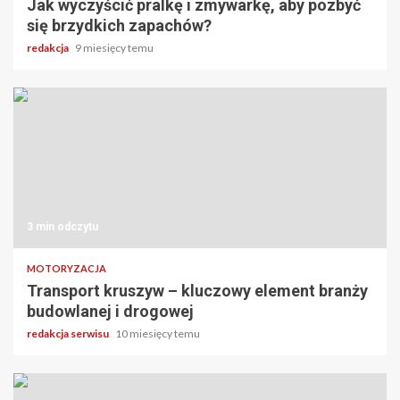
Jak wyczyścić pralkę i zmywarkę, aby pozbyć
się brzydkich zapachów?
redakcja
9 miesięcy temu
3 min odczytu
MOTORYZACJA
Transport kruszyw – kluczowy element branży
budowlanej i drogowej
redakcja serwisu
10 miesięcy temu