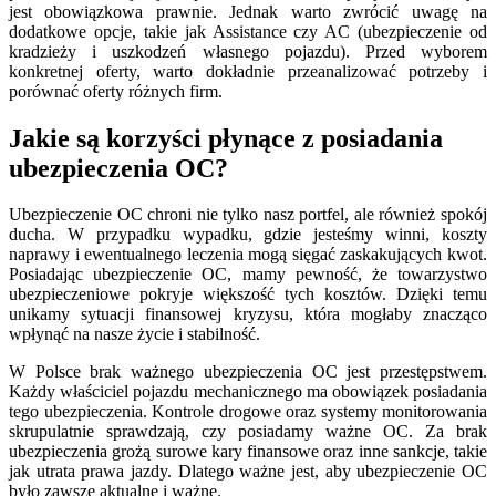
jest obowiązkowa prawnie. Jednak warto zwrócić uwagę na
dodatkowe opcje, takie jak Assistance czy AC (ubezpieczenie od
kradzieży i uszkodzeń własnego pojazdu). Przed wyborem
konkretnej oferty, warto dokładnie przeanalizować potrzeby i
porównać oferty różnych firm.
Jakie są korzyści płynące z posiadania
ubezpieczenia OC?
Ubezpieczenie OC chroni nie tylko nasz portfel, ale również spokój
ducha. W przypadku wypadku, gdzie jesteśmy winni, koszty
naprawy i ewentualnego leczenia mogą sięgać zaskakujących kwot.
Posiadając ubezpieczenie OC, mamy pewność, że towarzystwo
ubezpieczeniowe pokryje większość tych kosztów. Dzięki temu
unikamy sytuacji finansowej kryzysu, która mogłaby znacząco
wpłynąć na nasze życie i stabilność.
W Polsce brak ważnego ubezpieczenia OC jest przestępstwem.
Każdy właściciel pojazdu mechanicznego ma obowiązek posiadania
tego ubezpieczenia. Kontrole drogowe oraz systemy monitorowania
skrupulatnie sprawdzają, czy posiadamy ważne OC. Za brak
ubezpieczenia grożą surowe kary finansowe oraz inne sankcje, takie
jak utrata prawa jazdy. Dlatego ważne jest, aby ubezpieczenie OC
było zawsze aktualne i ważne.