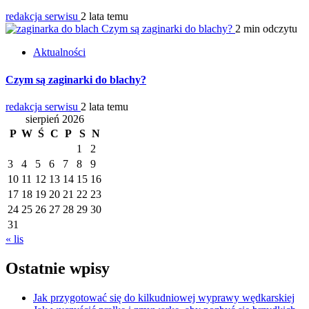
redakcja serwisu
2 lata temu
Czym są zaginarki do blachy?
2 min odczytu
Aktualności
Czym są zaginarki do blachy?
redakcja serwisu
2 lata temu
sierpień 2026
P
W
Ś
C
P
S
N
1
2
3
4
5
6
7
8
9
10
11
12
13
14
15
16
17
18
19
20
21
22
23
24
25
26
27
28
29
30
31
« lis
Ostatnie wpisy
Jak przygotować się do kilkudniowej wyprawy wędkarskiej