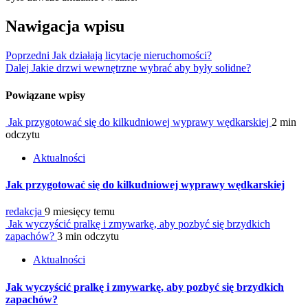
Nawigacja wpisu
Poprzedni
Jak działają licytacje nieruchomości?
Dalej
Jakie drzwi wewnętrzne wybrać aby były solidne?
Powiązane wpisy
Jak przygotować się do kilkudniowej wyprawy wędkarskiej
2 min
odczytu
Aktualności
Jak przygotować się do kilkudniowej wyprawy wędkarskiej
redakcja
9 miesięcy temu
Jak wyczyścić pralkę i zmywarkę, aby pozbyć się brzydkich
zapachów?
3 min odczytu
Aktualności
Jak wyczyścić pralkę i zmywarkę, aby pozbyć się brzydkich
zapachów?