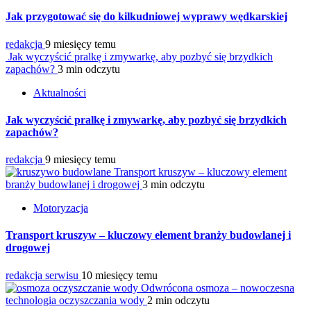
Jak przygotować się do kilkudniowej wyprawy wędkarskiej
redakcja
9 miesięcy temu
Jak wyczyścić pralkę i zmywarkę, aby pozbyć się brzydkich
zapachów?
3 min odczytu
Aktualności
Jak wyczyścić pralkę i zmywarkę, aby pozbyć się brzydkich
zapachów?
redakcja
9 miesięcy temu
Transport kruszyw – kluczowy element
branży budowlanej i drogowej
3 min odczytu
Motoryzacja
Transport kruszyw – kluczowy element branży budowlanej i
drogowej
redakcja serwisu
10 miesięcy temu
Odwrócona osmoza – nowoczesna
technologia oczyszczania wody
2 min odczytu