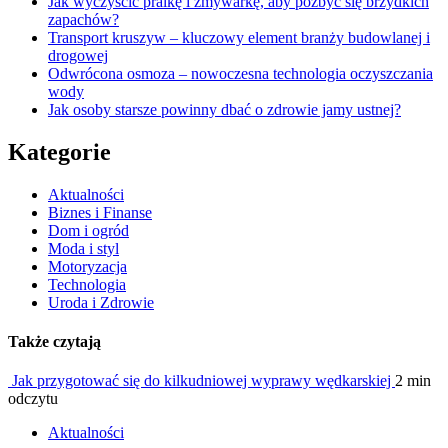
Jak wyczyścić pralkę i zmywarkę, aby pozbyć się brzydkich
zapachów?
Transport kruszyw – kluczowy element branży budowlanej i
drogowej
Odwrócona osmoza – nowoczesna technologia oczyszczania
wody
Jak osoby starsze powinny dbać o zdrowie jamy ustnej?
Kategorie
Aktualności
Biznes i Finanse
Dom i ogród
Moda i styl
Motoryzacja
Technologia
Uroda i Zdrowie
Także czytają
Jak przygotować się do kilkudniowej wyprawy wędkarskiej
2 min
odczytu
Aktualności