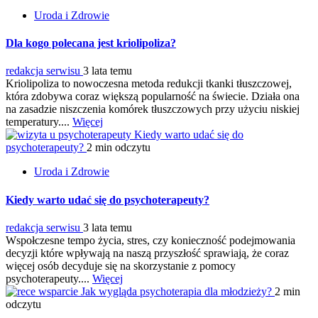
Uroda i Zdrowie
Dla kogo polecana jest kriolipoliza?
redakcja serwisu
3 lata temu
Kriolipoliza to nowoczesna metoda redukcji tkanki tłuszczowej,
która zdobywa coraz większą popularność na świecie. Działa ona
na zasadzie niszczenia komórek tłuszczowych przy użyciu niskiej
temperatury....
Więcej
Kiedy warto udać się do
psychoterapeuty?
2 min odczytu
Uroda i Zdrowie
Kiedy warto udać się do psychoterapeuty?
redakcja serwisu
3 lata temu
Wspołczesne tempo życia, stres, czy konieczność podejmowania
decyzji które wpływają na naszą przyszłość sprawiają, że coraz
więcej osób decyduje się na skorzystanie z pomocy
psychoterapeuty....
Więcej
Jak wygląda psychoterapia dla młodzieży?
2 min
odczytu