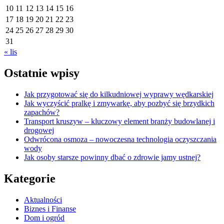
10
11
12
13
14
15
16
17
18
19
20
21
22
23
24
25
26
27
28
29
30
31
« lis
Ostatnie wpisy
Jak przygotować się do kilkudniowej wyprawy wędkarskiej
Jak wyczyścić pralkę i zmywarkę, aby pozbyć się brzydkich
zapachów?
Transport kruszyw – kluczowy element branży budowlanej i
drogowej
Odwrócona osmoza – nowoczesna technologia oczyszczania
wody
Jak osoby starsze powinny dbać o zdrowie jamy ustnej?
Kategorie
Aktualności
Biznes i Finanse
Dom i ogród