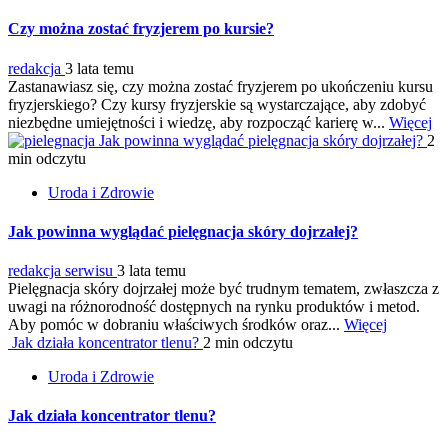
Czy można zostać fryzjerem po kursie?
redakcja
3 lata temu
Zastanawiasz się, czy można zostać fryzjerem po ukończeniu kursu
fryzjerskiego? Czy kursy fryzjerskie są wystarczające, aby zdobyć
niezbędne umiejętności i wiedzę, aby rozpocząć karierę w...
Więcej
Jak powinna wyglądać pielęgnacja skóry dojrzałej?
2
min odczytu
Uroda i Zdrowie
Jak powinna wyglądać pielęgnacja skóry dojrzałej?
redakcja serwisu
3 lata temu
Pielęgnacja skóry dojrzałej może być trudnym tematem, zwłaszcza z
uwagi na różnorodność dostępnych na rynku produktów i metod.
Aby pomóc w dobraniu właściwych środków oraz...
Więcej
Jak działa koncentrator tlenu?
2 min odczytu
Uroda i Zdrowie
Jak działa koncentrator tlenu?