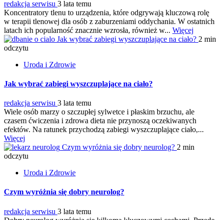
redakcja serwisu
3 lata temu
Koncentratory tlenu to urządzenia, które odgrywają kluczową rolę
w terapii tlenowej dla osób z zaburzeniami oddychania. W ostatnich
latach ich popularność znacznie wzrosła, również w...
Więcej
Jak wybrać zabiegi wyszczuplające na ciało?
2 min
odczytu
Uroda i Zdrowie
Jak wybrać zabiegi wyszczuplające na ciało?
redakcja serwisu
3 lata temu
Wiele osób marzy o szczupłej sylwetce i płaskim brzuchu, ale
czasem ćwiczenia i zdrowa dieta nie przynoszą oczekiwanych
efektów. Na ratunek przychodzą zabiegi wyszczuplające ciało,...
Więcej
Czym wyróżnia się dobry neurolog?
2 min
odczytu
Uroda i Zdrowie
Czym wyróżnia się dobry neurolog?
redakcja serwisu
3 lata temu