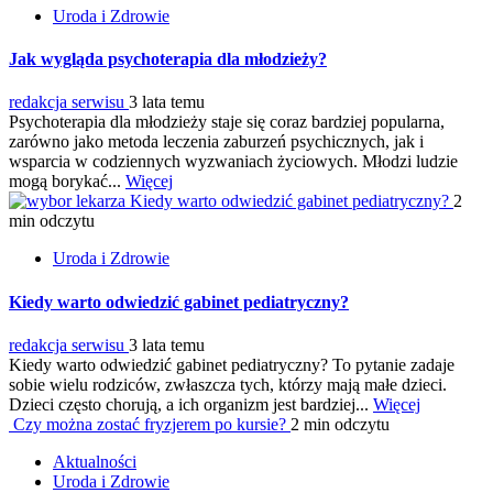
Uroda i Zdrowie
Jak wygląda psychoterapia dla młodzieży?
redakcja serwisu
3 lata temu
Psychoterapia dla młodzieży staje się coraz bardziej popularna,
zarówno jako metoda leczenia zaburzeń psychicznych, jak i
wsparcia w codziennych wyzwaniach życiowych. Młodzi ludzie
mogą borykać...
Więcej
Kiedy warto odwiedzić gabinet pediatryczny?
2
min odczytu
Uroda i Zdrowie
Kiedy warto odwiedzić gabinet pediatryczny?
redakcja serwisu
3 lata temu
Kiedy warto odwiedzić gabinet pediatryczny? To pytanie zadaje
sobie wielu rodziców, zwłaszcza tych, którzy mają małe dzieci.
Dzieci często chorują, a ich organizm jest bardziej...
Więcej
Czy można zostać fryzjerem po kursie?
2 min odczytu
Aktualności
Uroda i Zdrowie