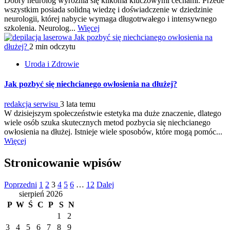
Dobry neurolog wyróżnia się kilkoma kluczowymi cechami. Przede
wszystkim posiada solidną wiedzę i doświadczenie w dziedzinie
neurologii, której nabycie wymaga długotrwałego i intensywnego
szkolenia. Neurolog...
Więcej
Jak pozbyć się niechcianego owłosienia na
dłużej?
2 min odczytu
Uroda i Zdrowie
Jak pozbyć się niechcianego owłosienia na dłużej?
redakcja serwisu
3 lata temu
W dzisiejszym społeczeństwie estetyka ma duże znaczenie, dlatego
wiele osób szuka skutecznych metod pozbycia się niechcianego
owłosienia na dłużej. Istnieje wiele sposobów, które mogą pomóc...
Więcej
Stronicowanie wpisów
Poprzedni
1
2
3
4
5
6
…
12
Dalej
sierpień 2026
P
W
Ś
C
P
S
N
1
2
3
4
5
6
7
8
9