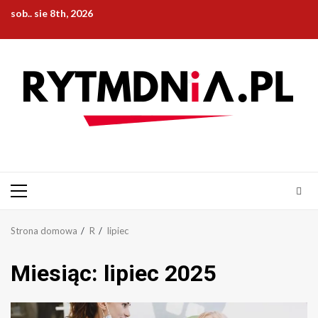
Przejdź
sob.. sie 8th, 2026
do
treści
Menu
główne
Strona domowa
R
lipiec
Miesiąc:
lipiec 2025