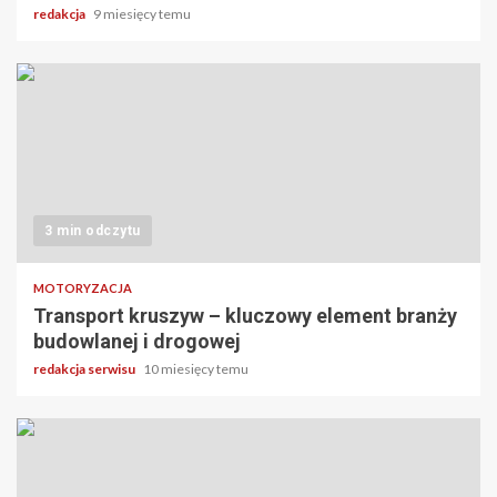
redakcja
9 miesięcy temu
3 min odczytu
MOTORYZACJA
Transport kruszyw – kluczowy element branży
budowlanej i drogowej
redakcja serwisu
10 miesięcy temu