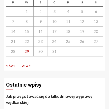
P
W
Ś
C
P
S
N
1
2
3
4
5
6
7
8
9
10
11
12
13
14
15
16
17
18
19
20
21
22
23
24
25
26
27
28
29
30
31
« kwi
wrz »
Ostatnie wpisy
Jak przygotować się do kilkudniowej wyprawy
wędkarskiej