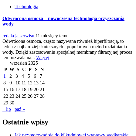
Technologia
Odwrócona osmoza – nowoczesna technologia oczyszczania
wody
redakcja serwisu
11 miesięcy temu
Odwrócona osmoza, często nazywana również hiperfiltracją, to
jedna z najbardziej skutecznych i popularnych metod uzdatniania
wody. Dzięki zastosowaniu specjalnej membrany filtracyjnej proces
ten pozwala na...
Więcej
wrzesień 2025
P
W
Ś
C
P
S
N
1
2
3
4
5
6
7
8
9
10
11
12
13
14
15
16
17
18
19
20
21
22
23
24
25
26
27
28
29
30
« lip
paź »
Ostatnie wpisy
Jak przygotować się do kilkudniowej wyprawy wędkarskiej