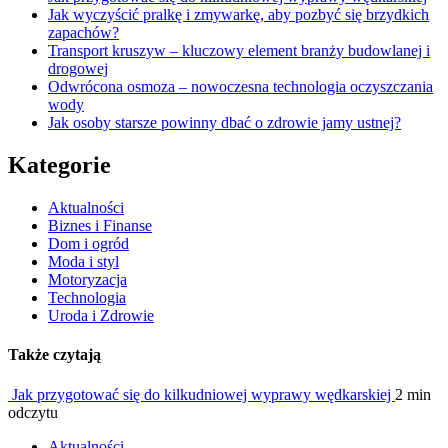
Jak wyczyścić pralkę i zmywarkę, aby pozbyć się brzydkich
zapachów?
Transport kruszyw – kluczowy element branży budowlanej i
drogowej
Odwrócona osmoza – nowoczesna technologia oczyszczania
wody
Jak osoby starsze powinny dbać o zdrowie jamy ustnej?
Kategorie
Aktualności
Biznes i Finanse
Dom i ogród
Moda i styl
Motoryzacja
Technologia
Uroda i Zdrowie
Także czytają
Jak przygotować się do kilkudniowej wyprawy wędkarskiej
2 min
odczytu
Aktualności