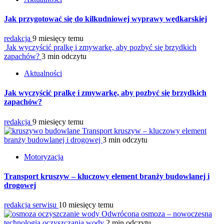
Jak przygotować się do kilkudniowej wyprawy wędkarskiej
redakcja
9 miesięcy temu
Jak wyczyścić pralkę i zmywarkę, aby pozbyć się brzydkich
zapachów?
3 min odczytu
Aktualności
Jak wyczyścić pralkę i zmywarkę, aby pozbyć się brzydkich
zapachów?
redakcja
9 miesięcy temu
Transport kruszyw – kluczowy element
branży budowlanej i drogowej
3 min odczytu
Motoryzacja
Transport kruszyw – kluczowy element branży budowlanej i
drogowej
redakcja serwisu
10 miesięcy temu
Odwrócona osmoza – nowoczesna
technologia oczyszczania wody
2 min odczytu