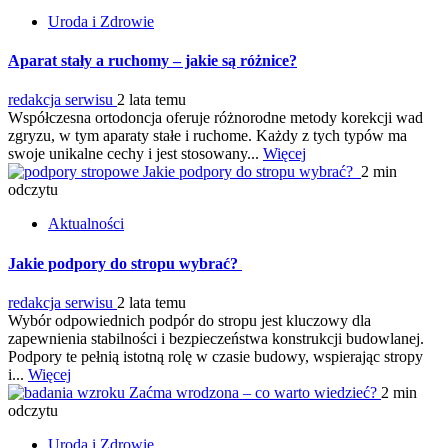
Uroda i Zdrowie
Aparat stały a ruchomy – jakie są różnice?
redakcja serwisu
2 lata temu
Współczesna ortodoncja oferuje różnorodne metody korekcji wad
zgryzu, w tym aparaty stałe i ruchome. Każdy z tych typów ma
swoje unikalne cechy i jest stosowany...
Więcej
Jakie podpory do stropu wybrać?
2 min
odczytu
Aktualności
Jakie podpory do stropu wybrać?
redakcja serwisu
2 lata temu
Wybór odpowiednich podpór do stropu jest kluczowy dla
zapewnienia stabilności i bezpieczeństwa konstrukcji budowlanej.
Podpory te pełnią istotną rolę w czasie budowy, wspierając stropy
i...
Więcej
Zaćma wrodzona – co warto wiedzieć?
2 min
odczytu
Uroda i Zdrowie