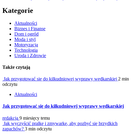
Kategorie
Aktualności
Biznes i Finanse
Dom i ogród
Moda i styl
Motoryzacja
Technologia
Uroda i Zdrowie
Także czytają
Jak przygotować się do kilkudniowej wyprawy wędkarskiej
2 min
odczytu
Aktualności
Jak przygotować się do kilkudniowej wyprawy wędkarskiej
redakcja
9 miesięcy temu
Jak wyczyścić pralkę i zmywarkę, aby pozbyć się brzydkich
zapachów?
3 min odczytu