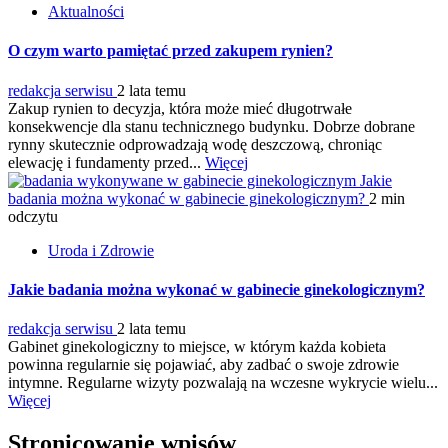
Aktualności
O czym warto pamiętać przed zakupem rynien?
redakcja serwisu
2 lata temu
Zakup rynien to decyzja, która może mieć długotrwałe
konsekwencje dla stanu technicznego budynku. Dobrze dobrane
rynny skutecznie odprowadzają wodę deszczową, chroniąc
elewację i fundamenty przed...
Więcej
Jakie
badania można wykonać w gabinecie ginekologicznym?
2 min
odczytu
Uroda i Zdrowie
Jakie badania można wykonać w gabinecie ginekologicznym?
redakcja serwisu
2 lata temu
Gabinet ginekologiczny to miejsce, w którym każda kobieta
powinna regularnie się pojawiać, aby zadbać o swoje zdrowie
intymne. Regularne wizyty pozwalają na wczesne wykrycie wielu...
Więcej
Stronicowanie wpisów