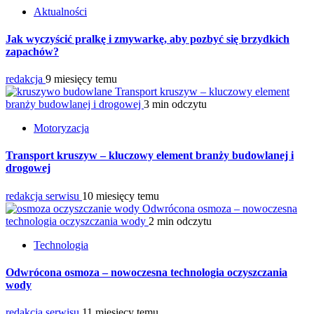
Aktualności
Jak wyczyścić pralkę i zmywarkę, aby pozbyć się brzydkich
zapachów?
redakcja
9 miesięcy temu
Transport kruszyw – kluczowy element
branży budowlanej i drogowej
3 min odczytu
Motoryzacja
Transport kruszyw – kluczowy element branży budowlanej i
drogowej
redakcja serwisu
10 miesięcy temu
Odwrócona osmoza – nowoczesna
technologia oczyszczania wody
2 min odczytu
Technologia
Odwrócona osmoza – nowoczesna technologia oczyszczania
wody
redakcja serwisu
11 miesięcy temu