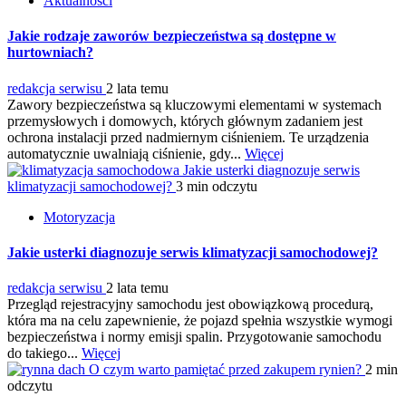
Aktualności
Jakie rodzaje zaworów bezpieczeństwa są dostępne w
hurtowniach?
redakcja serwisu
2 lata temu
Zawory bezpieczeństwa są kluczowymi elementami w systemach
przemysłowych i domowych, których głównym zadaniem jest
ochrona instalacji przed nadmiernym ciśnieniem. Te urządzenia
automatycznie uwalniają ciśnienie, gdy...
Więcej
Jakie usterki diagnozuje serwis
klimatyzacji samochodowej?
3 min odczytu
Motoryzacja
Jakie usterki diagnozuje serwis klimatyzacji samochodowej?
redakcja serwisu
2 lata temu
Przegląd rejestracyjny samochodu jest obowiązkową procedurą,
która ma na celu zapewnienie, że pojazd spełnia wszystkie wymogi
bezpieczeństwa i normy emisji spalin. Przygotowanie samochodu
do takiego...
Więcej
O czym warto pamiętać przed zakupem rynien?
2 min
odczytu