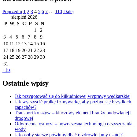
Poprzedni
1
2
3
4
5
6
7
…
110
Dalej
sierpień 2026
P
W
Ś
C
P
S
N
1
2
3
4
5
6
7
8
9
10
11
12
13
14
15
16
17
18
19
20
21
22
23
24
25
26
27
28
29
30
31
« lis
Ostatnie wpisy
Jak przygotować się do kilkudniowej wyprawy wędkarskiej
Jak wyczyścić pralkę i zmywarkę, aby pozbyć się brzydkich
zapachów?
Transport kruszyw – kluczowy element branży budowlanej i
drogowej
Odwrócona osmoza – nowoczesna technologia oczyszczania
wody
Jak osoby starsze powinny dbać o zdrowie jamy ustnej?