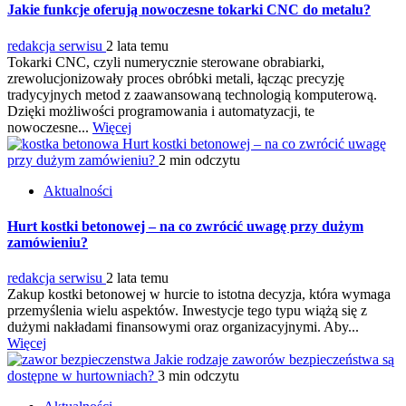
Jakie funkcje oferują nowoczesne tokarki CNC do metalu?
redakcja serwisu
2 lata temu
Tokarki CNC, czyli numerycznie sterowane obrabiarki,
zrewolucjonizowały proces obróbki metali, łącząc precyzję
tradycyjnych metod z zaawansowaną technologią komputerową.
Dzięki możliwości programowania i automatyzacji, te
nowoczesne...
Więcej
Hurt kostki betonowej – na co zwrócić uwagę
przy dużym zamówieniu?
2 min odczytu
Aktualności
Hurt kostki betonowej – na co zwrócić uwagę przy dużym
zamówieniu?
redakcja serwisu
2 lata temu
Zakup kostki betonowej w hurcie to istotna decyzja, która wymaga
przemyślenia wielu aspektów. Inwestycje tego typu wiążą się z
dużymi nakładami finansowymi oraz organizacyjnymi. Aby...
Więcej
Jakie rodzaje zaworów bezpieczeństwa są
dostępne w hurtowniach?
3 min odczytu