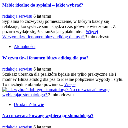
Meble idealne do sypialni – jakie wybrać?
redakcja serwisu
6 lat temu
Sypialnia to zazwyczaj pomieszczenie, w którym każdy się
relaksuje, korzysta ze snu i spędza czas głównie wieczorami. Z
pozoru wydaje się, że aranżacja sypialni nie...
Więcej
W czym tkwi fenomen bluzy adidog dla psa?
3 min odczytu
Aktualności
W czym tkwi fenomen bluzy adidog dla psa?
redakcja serwisu
6 lat temu
Szukasz ubranka dla psa,które będzie nie tylko praktyczne ale i
modne? Bluza adidog dla psa to idealne połączenie wygody i stylu.
To niezbędne ubranko powinno...
Więcej
Na co zwracać uwagę
wybierając stomatologa?
2 min odczytu
Uroda i Zdrowie
Na co zwracać uwagę wybierając stomatologa?
redakcja serwisu
6 lat temu