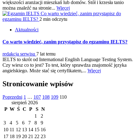
większości aranżacji mieszkań lub domów. Stół i krzesła tanio
można znaleźć na stronie...
Więcej
Co warto wiedzieć, zanim przystąpisz do
egzaminu IELTS?
2 min odczytu
Aktualności
Co warto wiedzieć, zanim przystąpisz do egzaminu IELTS?
redakcja serwisu
7 lat temu
IELTS to skrót od International English Language Testing System.
Czy wiesz co to jest? To test, który sprawdza znajomość języka
angielskiego. Może stać się certyfikatem,...
Więcej
Stronicowanie wpisów
Poprzedni
1
…
107
108
109
110
sierpień 2026
P
W
Ś
C
P
S
N
1
2
3
4
5
6
7
8
9
10
11
12
13
14
15
16
17
18
19
20
21
22
23