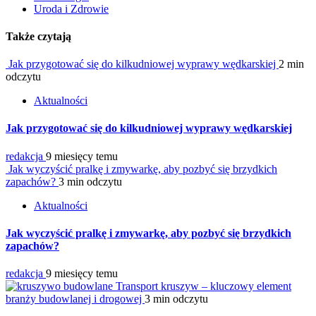
Uroda i Zdrowie
Także czytają
Jak przygotować się do kilkudniowej wyprawy wędkarskiej
2 min
odczytu
Aktualności
Jak przygotować się do kilkudniowej wyprawy wędkarskiej
redakcja
9 miesięcy temu
Jak wyczyścić pralkę i zmywarkę, aby pozbyć się brzydkich
zapachów?
3 min odczytu
Aktualności
Jak wyczyścić pralkę i zmywarkę, aby pozbyć się brzydkich
zapachów?
redakcja
9 miesięcy temu
Transport kruszyw – kluczowy element
branży budowlanej i drogowej
3 min odczytu