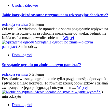
Uroda i Zdrowie
Jakie korzyści zdrowotne przynosi nam rekreacyjne chodzenie?
redakcja serwisu
6 lat temu
Od wielu lat wiadomo, że uprawianie sportu pozytywnie wpływa na
zdrowie fizyczne oraz psychiczne niezależnie od wieku. Jednak nie
każda osoba może pozwolić sobie na...
Więcej
Sprzątanie ogrodu po zimie – o czym
pamiętać?
3 min odczytu
Dom i ogród
Sprzątanie ogrodu po zimie – o czym pamiętać?
redakcja serwisu
6 lat temu
Posiadanie własnego ogrodu to nie tylko przyjemność, odpoczynek
i płynące z niego korzyści. To również szereg obowiązków i działań
związanych z jego pielęgnacją i utrzymaniem....
Więcej
Meble idealne do sypialni – jakie wybrać?
3
min odczytu
Dom i ogród