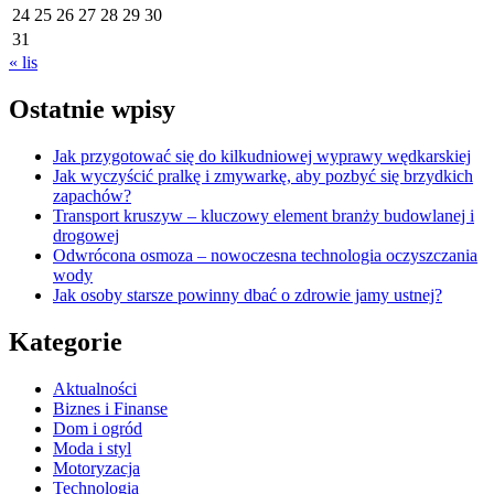
24
25
26
27
28
29
30
31
« lis
Ostatnie wpisy
Jak przygotować się do kilkudniowej wyprawy wędkarskiej
Jak wyczyścić pralkę i zmywarkę, aby pozbyć się brzydkich
zapachów?
Transport kruszyw – kluczowy element branży budowlanej i
drogowej
Odwrócona osmoza – nowoczesna technologia oczyszczania
wody
Jak osoby starsze powinny dbać o zdrowie jamy ustnej?
Kategorie
Aktualności
Biznes i Finanse
Dom i ogród
Moda i styl
Motoryzacja
Technologia