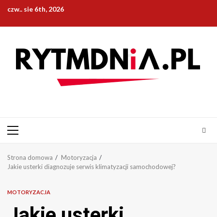
Przejdź
czw.. sie 6th, 2026
do
treści
Menu
główne
Strona domowa
Motoryzacja
Jakie usterki diagnozuje serwis klimatyzacji samochodowej?
MOTORYZACJA
Jakie usterki