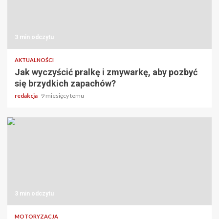
3 min odczytu
AKTUALNOŚCI
Jak wyczyścić pralkę i zmywarkę, aby pozbyć
się brzydkich zapachów?
redakcja
9 miesięcy temu
3 min odczytu
MOTORYZACJA