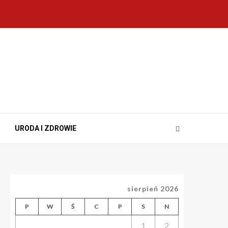
URODA I ZDROWIE
sierpień 2026
P
W
Ś
C
P
S
N
1
2