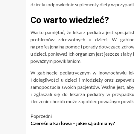
dziecku odpowiednie suplementy diety w przypad
Co warto wiedzieć?
Warto pamiętać, że lekarz pediatra jest specjali
problemów zdrowotnych u dzieci. W gabine
na profesjonalną pomoc i porady dotyczące zdrow
u dzieci, ponieważ ich organizm jest jeszcze słaby
poważnym powikłaniom.
W gabinecie pediatrycznym w Inowrocławiu lek
i dolegliwości u dzieci i młodzieży oraz zapewn
samopoczucia swoich pacjentów. Ważne jest, aby 
i zgłaszali się do lekarza pediatry w przypa
i leczenie chorób może zapobiec poważnym powikł
Nawigacja
Poprzedni
Czereśnia karłowa – jakie są odmiany?
wpisu