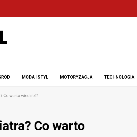
GRÓD
MODA I STYL
MOTORYZACJA
TECHNOLOGIA
a? Co warto wiedzieć?
iatra? Co warto