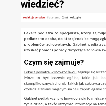
wiedzieć?
redakcja serwisu
4 lata temu
2 min odczytu
Lekarz pediatra to specjalista, który zajmuj
pediatra to osoba, do której rodzice mogą zg
problemów zdrowotnych. Gabinet pediatryc
uzyskać pomoc i porady dotyczące zdrowia swo
Czym się zajmuje?
Lekarz pediatra w Inowrocławiu
zajmuje się leczen
Może to być leczenie ogólne, takie jak lecz
skomplikowanych chorób, takich jak cukrzyca czy
czyli działaniami mającymi na celu zapobieganie 
Gabinet pediatryczny w Inowrocławiu
to miejsce,
życia dzieci, a także otrzymać informacje na tema