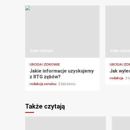
2 min odczytu
3 min odczy
URODA I ZDROWIE
URODA I ZD
Jakie informacje uzyskujemy
Jak wyle
z RTG zębów?
redakcja
2 
redakcja serwisu
2 lata temu
Także czytają