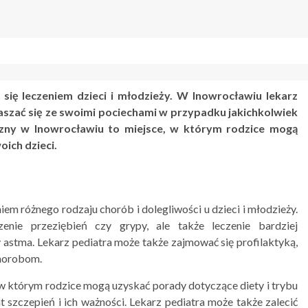
e się leczeniem dzieci i młodzieży. W Inowrocławiu lekarz
łaszać się ze swoimi pociechami w przypadku jakichkolwiek
zny w Inowrocławiu to miejsce, w którym rodzice mogą
ich dzieci.
iem różnego rodzaju chorób i dolegliwości u dzieci i młodzieży.
enie przeziębień czy grypy, ale także leczenie bardziej
 astma. Lekarz pediatra może także zajmować się profilaktyką,
chorobom.
 w którym rodzice mogą uzyskać porady dotyczące diety i trybu
t szczepień i ich ważności. Lekarz pediatra może także zalecić