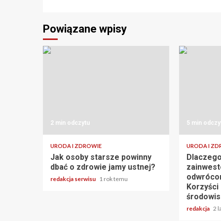
Powiązane wpisy
2 min odczytu
5 min odczy
URODA I ZDROWIE
URODA I ZD
Jak osoby starsze powinny
Dlaczego
dbać o zdrowie jamy ustnej?
zainwesto
odwróco
redakcja serwisu
1 rok temu
Korzyści 
środowis
redakcja
2 