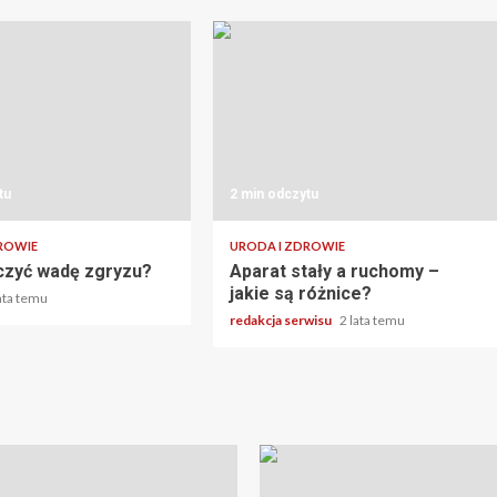
tu
2 min odczytu
ROWIE
URODA I ZDROWIE
czyć wadę zgryzu?
Aparat stały a ruchomy –
jakie są różnice?
lata temu
redakcja serwisu
2 lata temu