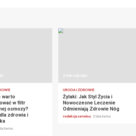
tu
3 min odczytu
ROWIE
URODA I ZDROWIE
 warto
Żylaki: Jak Styl Życia i
wać w filtr
Nowoczesne Leczenie
nej osmozy?
Odmieniają Zdrowie Nóg
dla zdrowia i
redakcja serwisu
2 lata temu
ka
lata temu