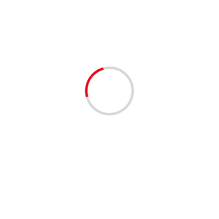
5 min odczytu
AKTUALNOŚCI
Nietypowe objawy zdrady – zmiany w zachowaniu
partnera
redakcja
2 lata temu
2 min odczytu
AKTUALNOŚCI
Dlaczego warto korzystać z lakierni proszkowych?