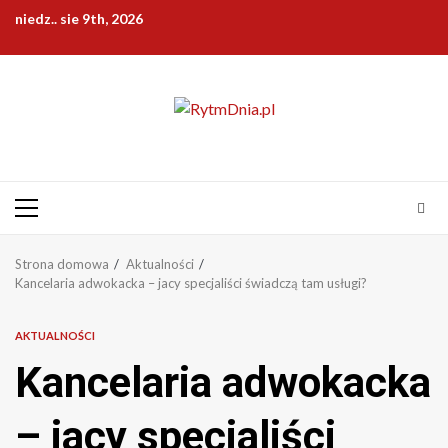
Przejdź
niedz.. sie 9th, 2026
do
treści
Menu
główne
Strona domowa
Aktualności
Kancelaria adwokacka – jacy specjaliści świadczą tam usługi?
AKTUALNOŚCI
Kancelaria adwokacka
– jacy specjaliści