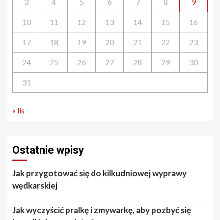
3
4
5
6
7
8
9
10
11
12
13
14
15
16
17
18
19
20
21
22
23
24
25
26
27
28
29
30
31
« lis
Ostatnie wpisy
Jak przygotować się do kilkudniowej wyprawy
wędkarskiej
Jak wyczyścić pralkę i zmywarkę, aby pozbyć się