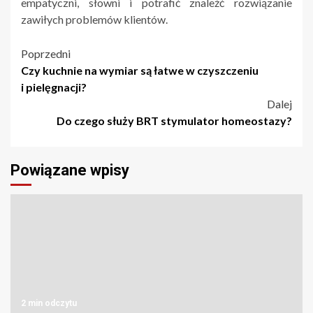
empatyczni, słowni i potrafić znaleźć rozwiązanie
zawiłych problemów klientów.
Nawigacja
Poprzedni
Czy kuchnie na wymiar są łatwe w czyszczeniu
wpisu
i pielęgnacji?
Dalej
Do czego służy BRT stymulator homeostazy?
Powiązane wpisy
2 min odczytu