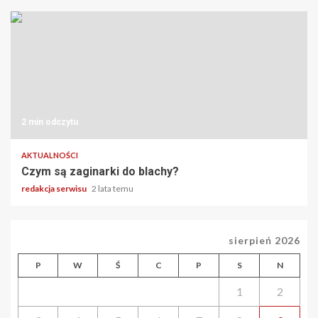
2 min odczytu
AKTUALNOŚCI
Czym są zaginarki do blachy?
redakcja serwisu
2 lata temu
sierpień 2026
P
W
Ś
C
P
S
N
1
2