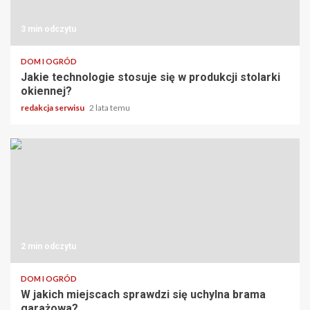
3 min odczytu
DOM I OGRÓD
Jakie technologie stosuje się w produkcji stolarki
okiennej?
redakcja serwisu
2 lata temu
2 min odczytu
DOM I OGRÓD
W jakich miejscach sprawdzi się uchylna brama
garażowa?