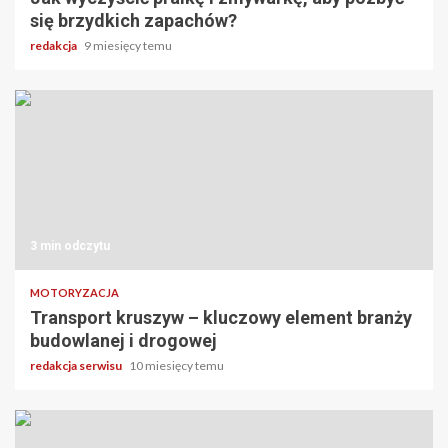
się brzydkich zapachów?
redakcja
9 miesięcy temu
3 min odczytu
MOTORYZACJA
Transport kruszyw – kluczowy element branży
budowlanej i drogowej
redakcja serwisu
10 miesięcy temu