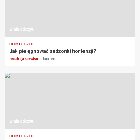
2 min odczytu
DOM I OGRÓD
Jak pielęgnować sadzonki hortensji?
redakcja serwisu
2 lata temu
2 min odczytu
DOM I OGRÓD