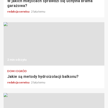
W jakich miejscach sprawdzi się uchylna brama
garażowa?
redakcja serwisu
2 lata temu
2 min odczytu
DOM I OGRÓD
Jakie są metody hydroizolacji balkonu?
redakcja serwisu
2 lata temu