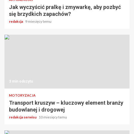
Jak wyczyścić pralkę i zmywarkę, aby pozbyć
się brzydkich zapachów?
redakcja
9 miesięcy temu
3 min odczytu
MOTORYZACJA
Transport kruszyw – kluczowy element branży
budowlanej i drogowej
redakcja serwisu
10 miesięcy temu