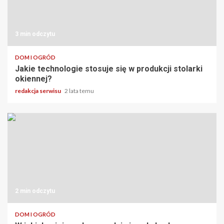
3 min odczytu
DOM I OGRÓD
Jakie technologie stosuje się w produkcji stolarki
okiennej?
redakcja serwisu
2 lata temu
2 min odczytu
DOM I OGRÓD