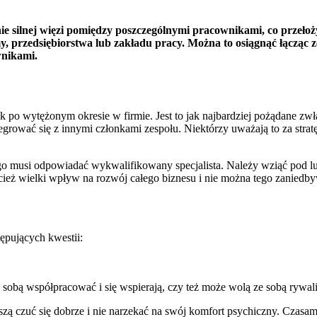
ie silnej więzi pomiędzy poszczególnymi pracownikami, co przełoży
rmy, przedsiębiorstwa lub zakładu pracy. Można to osiągnąć łącz
wnikami.
 po wytężonym okresie w firmie. Jest to jak najbardziej pożądane zwł
grować się z innymi członkami zespołu. Niektórzy uważają to za strat
ego musi odpowiadać wykwalifikowany specjalista. Należy wziąć pod 
cież wielki wpływ na rozwój całego biznesu i nie można tego zaniedb
ępujących kwestii:
sobą współpracować i się wspierają, czy też może wolą ze sobą rywal
 czuć się dobrze i nie narzekać na swój komfort psychiczny. Czasami