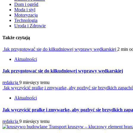
Dom i ogród
Moda i styl
Motoryzacja
Technologia
Uroda i Zdrowie
Także czytają
Jak przygotować się do kilkudniowej wyprawy wędkarskiej
2 min o
Aktualności
Jak przygotować się do kilkudniowej wyprawy wędkarskiej
redakcja
9 miesięcy temu
Jak wyczyścić pralkę i zmywarkę, aby pozbyć się brzydkich zapac
Aktualności
Jak wyczyścić pralkę i zmywarkę, aby pozbyć się brzydkich za
redakcja
9 miesięcy temu
Transport kruszyw – kluczowy element bran