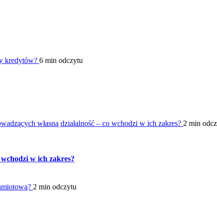
ty kredytów?
6 min odczytu
owadzących własną działalność – co wchodzi w ich zakres?
2 min odcz
 wchodzi w ich zakres?
namiotową?
2 min odczytu