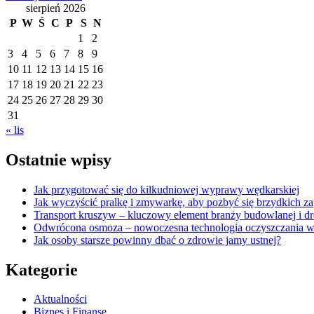
sierpień 2026
P
W
Ś
C
P
S
N
1
2
3
4
5
6
7
8
9
10
11
12
13
14
15
16
17
18
19
20
21
22
23
24
25
26
27
28
29
30
31
« lis
Ostatnie wpisy
Jak przygotować się do kilkudniowej wyprawy wędkarskiej
Jak wyczyścić pralkę i zmywarkę, aby pozbyć się brzydkich 
Transport kruszyw – kluczowy element branży budowlanej i d
Odwrócona osmoza – nowoczesna technologia oczyszczania 
Jak osoby starsze powinny dbać o zdrowie jamy ustnej?
Kategorie
Aktualności
Biznes i Finanse