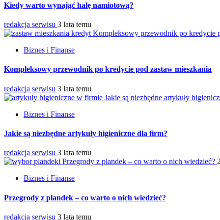
Kiedy warto wynająć halę namiotową?
redakcja serwisu
3 lata temu
Kompleksowy przewodnik po kredycie p
Biznes i Finanse
Kompleksowy przewodnik po kredycie pod zastaw mieszkania
redakcja serwisu
3 lata temu
Jakie są niezbędne artykuły higienic
Biznes i Finanse
Jakie są niezbędne artykuły higieniczne dla firm?
redakcja serwisu
3 lata temu
Przegrody z plandek – co warto o nich wiedzieć?
Biznes i Finanse
Przegrody z plandek – co warto o nich wiedzieć?
redakcja serwisu
3 lata temu