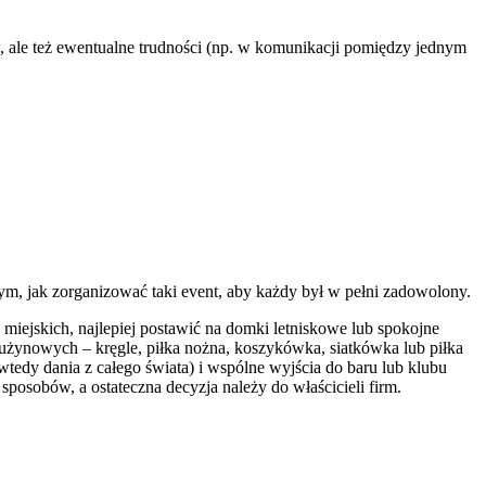
, ale też ewentualne trudności (np. w komunikacji pomiędzy jednym
ym, jak zorganizować taki event, aby każdy był w pełni zadowolony.
miejskich, najlepiej postawić na domki letniskowe lub spokojne
rużynowych – kręgle, piłka nożna, koszykówka, siatkówka lub piłka
 wtedy dania z całego świata) i wspólne wyjścia do baru lub klubu
posobów, a ostateczna decyzja należy do właścicieli firm.