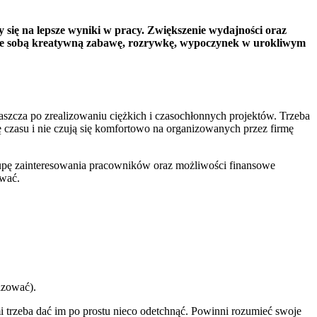
 się na lepsze wyniki w pracy. Zwiększenie wydajności oraz
ąc ze sobą kreatywną zabawę, rozrywkę, wypoczynek w urokliwym
aszcza po zrealizowaniu ciężkich i czasochłonnych projektów. Trzeba
ę czasu i nie czują się komfortowo na organizowanych przez firmę
lupę zainteresowania pracowników oraz możliwości finansowe
ywać.
izować).
 trzeba dać im po prostu nieco odetchnąć. Powinni rozumieć swoje