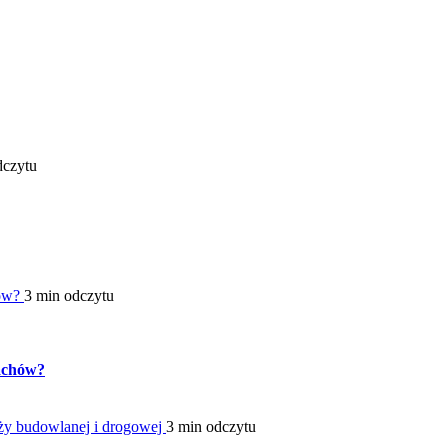
dczytu
hów?
3 min odczytu
pachów?
ży budowlanej i drogowej
3 min odczytu