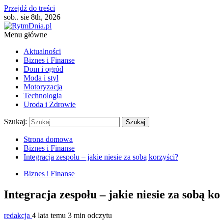
Przejdź do treści
sob.. sie 8th, 2026
Menu główne
Aktualności
Biznes i Finanse
Dom i ogród
Moda i styl
Motoryzacja
Technologia
Uroda i Zdrowie
Szukaj:
Strona domowa
Biznes i Finanse
Integracja zespołu – jakie niesie za sobą korzyści?
Biznes i Finanse
Integracja zespołu – jakie niesie za sobą k
redakcja
4 lata temu
3 min odczytu