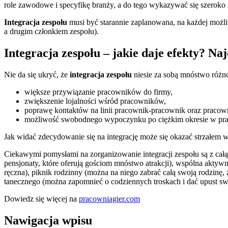
role zawodowe i specyfikę branży, a do tego wykazywać się szeroko
Integracja zespołu
musi być starannie zaplanowana, na każdej możli
a drugim członkiem zespołu).
Integracja zespołu – jakie daje efekty? N
Nie da się ukryć, że
integracja zespołu
niesie za sobą mnóstwo różno
większe przywiązanie pracowników do firmy,
zwiększenie lojalności wśród pracowników,
poprawę kontaktów na linii pracownik-pracownik oraz pracow
możliwość swobodnego wypoczynku po ciężkim okresie w pracy
Jak widać zdecydowanie się na integrację może się okazać strzałem
Ciekawymi pomysłami na zorganizowanie integracji zespołu są z całą
pensjonaty, które oferują gościom mnóstwo atrakcji), wspólna aktyw
ręczna), piknik rodzinny (można na niego zabrać całą swoją rodzinę, z
tanecznego (można zapomnieć o codziennych troskach i dać upust 
Dowiedz się więcej na
pracowniagier.com
Nawigacja wpisu