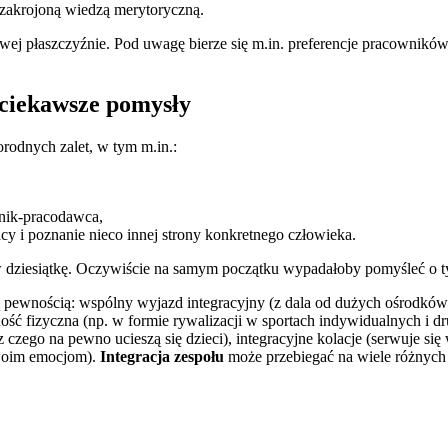
 zakrojoną wiedzą merytoryczną.
wej płaszczyźnie. Pod uwagę bierze się m.in. preferencje pracowników
ajciekawsze pomysły
rodnych zalet, w tym m.in.:
nik-pracodawca,
 i poznanie nieco innej strony konkretnego człowieka.
 w dziesiątkę. Oczywiście na samym początku wypadałoby pomyśleć o t
 pewnością: wspólny wyjazd integracyjny (z dala od dużych ośrodków 
ność fizyczna (np. w formie rywalizacji w sportach indywidualnych i d
 czego na pewno ucieszą się dzieci), integracyjne kolacje (serwuje się
swoim emocjom).
Integracja zespołu
może przebiegać na wiele różnych s