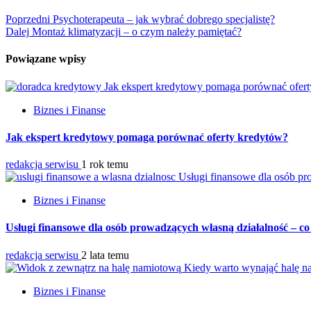
Poprzedni
Psychoterapeuta – jak wybrać dobrego specjalistę?
Dalej
Montaż klimatyzacji – o czym należy pamiętać?
Powiązane wpisy
Jak ekspert kredytowy pomaga porównać ofer
Biznes i Finanse
Jak ekspert kredytowy pomaga porównać oferty kredytów?
redakcja serwisu
1 rok temu
Usługi finansowe dla osób pr
Biznes i Finanse
Usługi finansowe dla osób prowadzących własną działalność – co
redakcja serwisu
2 lata temu
Kiedy warto wynająć halę 
Biznes i Finanse