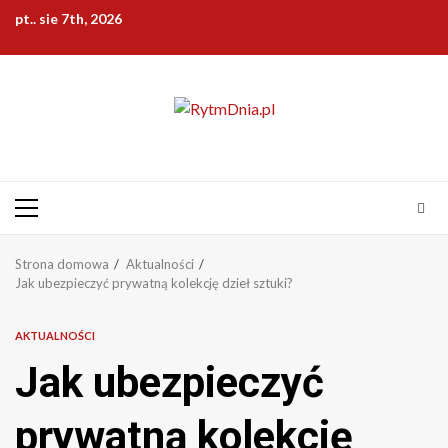
Przejdź
pt.. sie 7th, 2026
do
treści
Menu
główne
Strona domowa
Aktualności
Jak ubezpieczyć prywatną kolekcję dzieł sztuki?
AKTUALNOŚCI
Jak ubezpieczyć
prywatną kolekcję