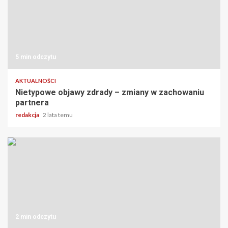
5 min odczytu
AKTUALNOŚCI
Nietypowe objawy zdrady – zmiany w zachowaniu
partnera
redakcja
2 lata temu
2 min odczytu