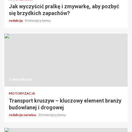
Jak wyczyścić pralkę i zmywarkę, aby pozbyć
się brzydkich zapachów?
redakcja
9 miesięcy temu
3 min odczytu
MOTORYZACJA
Transport kruszyw – kluczowy element branży
budowlanej i drogowej
redakcja serwisu
10 miesięcy temu