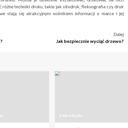
różne techniki druku, takie jak sitodruk, fleksografia czy druk
e stają się atrakcyjnym nośnikiem informacji o marce i jej
Dalej
i?
Jak bezpiecznie wyciąć drzewo?
tu
2 min odczytu