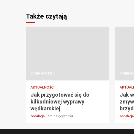
Także czytają
2 min odczytu
3 min o
AKTUALNOŚCI
AKTUAL
Jak przygotować się do
Jak w
kilkudniowej wyprawy
zmywa
wędkarskiej
brzyd
redakcja
9 miesięcy temu
redakcj