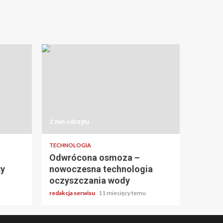
2 min odczytu
TECHNOLOGIA
Odwrócona osmoza –
ży
nowoczesna technologia
oczyszczania wody
redakcja serwisu
11 miesięcy temu