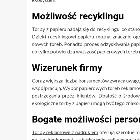
Możliwość recyklingu
Torby z papieru nadają się do recyklingu, co sta
Dzięki recyklingowi papieru można znacznie ogr
nowych toreb. Ponadto, proces odzyskiwania papie
co tylko potwierdza wyższość papierowych toreb
Wizerunek firmy
Coraz większa liczba konsumentów zwraca uwagę n
współpracują. Wybór papierowych toreb reklamowy
postrzegania przez klientów. Dbałość o środow
ekologiczne torby z papieru mogą być tego znak
Bogate możliwości person
Torby reklamowe z nadrukiem
oferują szerokie m
na tle konkurencji i zbudowanie unikalnego w