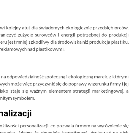
nowi kolejny atut dla świadomych ekologicznie przedsiębiorców.
aniczyć zużycie surowców i energii potrzebnej do produkcji
ru jest mniej szkodliwy dla środowiska niż produkcja plastiku,
 reklamowych nad plastikowymi.
a odpowiedzialność społeczną i ekologiczną marek, z którymi
ch może więc przyczynić się do poprawy wizerunku firmy i jej
isko staje się ważnym elementem strategii marketingowej, a
omitym symbolem.
alizacji
ożliwości personalizacji, co pozwala firmom na wyróżnienie się
izerunku. Można je dowolnie kształtować, drukować na nich