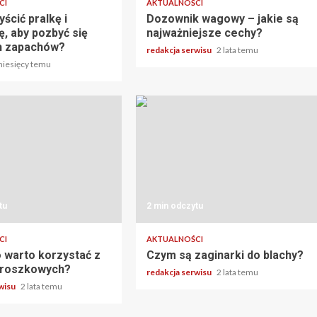
CI
AKTUALNOŚCI
ścić pralkę i
Dozownik wagowy – jakie są
, aby pozbyć się
najważniejsze cechy?
h zapachów?
redakcja serwisu
2 lata temu
miesięcy temu
tu
2 min odczytu
CI
AKTUALNOŚCI
 warto korzystać z
Czym są zaginarki do blachy?
 proszkowych?
redakcja serwisu
2 lata temu
rwisu
2 lata temu