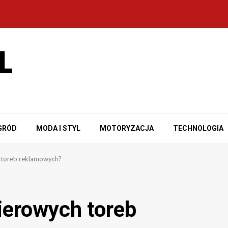
GRÓD
MODA I STYL
MOTORYZACJA
TECHNOLOGIA
h toreb reklamowych?
pierowych toreb