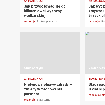
AKTUALNOŚCI
AKTUALNOŚ
Jak przygotować się do
Jak wyczy
kilkudniowej wyprawy
zmywarkę
wędkarskiej
brzydkic
redakcja
9 miesięcy temu
redakcja
9 
5 min odczytu
2 min odczy
AKTUALNOŚCI
AKTUALNOŚ
Nietypowe objawy zdrady –
Dlaczego
zmiany w zachowaniu
lakierni
partnera
redakcja se
redakcja
2 lata temu