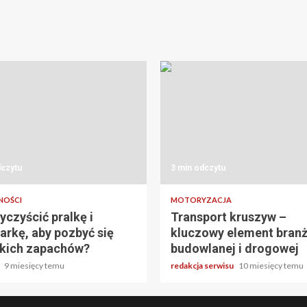
dczytu
3 min odczytu
NOŚCI
MOTORYZACJA
yczyścić pralkę i
Transport kruszyw –
rkę, aby pozbyć się
kluczowy element bran
kich zapachów?
budowlanej i drogowej
a
9 miesięcy temu
redakcja serwisu
10 miesięcy temu