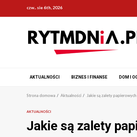
Przejdź
czw.. sie 6th, 2026
do
treści
AKTUALNOŚCI
BIZNES I FINANSE
DOM I O
Strona domowa
Aktualności
Jakie są zalety papierowyc
AKTUALNOŚCI
Jakie są zalety pa