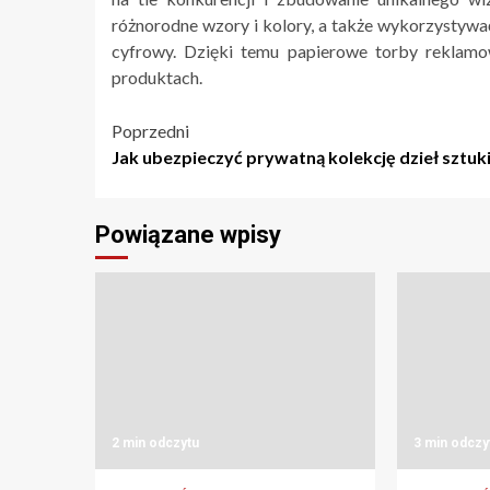
różnorodne wzory i kolory, a także wykorzystywać 
cyfrowy. Dzięki temu papierowe torby reklamow
produktach.
Nawigacja
Poprzedni
Jak ubezpieczyć prywatną kolekcję dzieł sztuk
wpisu
Powiązane wpisy
2 min odczytu
3 min odczy